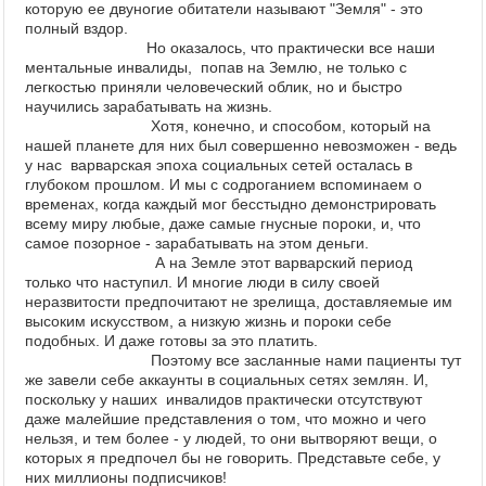
которую ее двуногие обитатели называют "Земля" - это
полный вздор.
Но оказалось, что практически все наши
ментальные инвалиды, попав на Землю, не только с
легкостью приняли человеческий облик, но и быстро
научились зарабатывать на жизнь.
Хотя, конечно, и способом, который на
нашей планете для них был совершенно невозможен - ведь
у нас варварская эпоха социальных сетей осталась в
глубоком прошлом. И мы с содроганием вспоминаем о
временах, когда каждый мог бесстыдно демонстрировать
всему миру любые, даже самые гнусные пороки, и, что
самое позорное - зарабатывать на этом деньги.
А на Земле этот варварский период
только что наступил. И многие люди в силу своей
неразвитости предпочитают не зрелища, доставляемые им
высоким искусством, а низкую жизнь и пороки себе
подобных. И даже готовы за это платить.
Поэтому все засланные нами пациенты тут
же завели себе аккаунты в социальных сетях землян. И,
поскольку у наших инвалидов практически отсутствуют
даже малейшие представления о том, что можно и чего
нельзя, и тем более - у людей, то они вытворяют вещи, о
которых я предпочел бы не говорить. Представьте себе, у
них миллионы подписчиков!