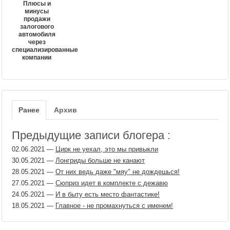
Плюсы и
минусы
продажи
залогового
автомобиля
через
специализированные
компании
Ранее
Архив
Предыдущие записи блогера :
02.06.2021
—
Цирк не уехал, это мы привыкли
30.05.2021
—
Лонгриды больше не канают
28.05.2021
—
От них ведь даже "мяу" не дождешься!
27.05.2021
—
Сюприз идет в комплекте с дежавю
24.05.2021
—
И в быту есть место фантастике!
18.05.2021
—
Главное - не промахнуться с именем!