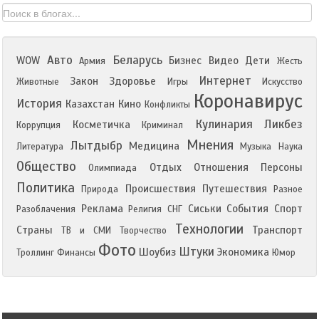
Авто
Беларусь
WOW
Бизнес
Видео
Дети
Армия
Жесть
Интернет
Закон
Здоровье
Животные
Игры
Искусство
Коронавирус
История
Казахстан
Кино
Конфликты
Кулинария
Ликбез
Косметичка
Коррупция
Криминал
Мнения
Лытдыбр
Медицина
Литература
Музыка
Наука
Общество
Отдых
Отношения
Персоны
Олимпиада
Политика
Происшествия
Путешествия
Природа
Разное
Реклама
Сиськи
События
Спорт
Разоблачения
Религия
СНГ
Технологии
Страны
Транспорт
ТВ и СМИ
Творчество
Фото
Штуки
Шоубиз
Экономика
Троллинг
Финансы
Юмор