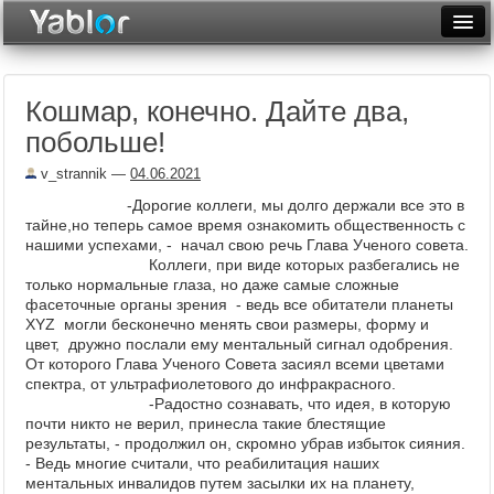
Разместить статью
Войти
Кошмар, конечно. Дайте два,
Неделя
побольше!
Месяц
v_strannik
—
04.06.2021
Рейтинги
-Дорогие коллеги, мы долго держали все это в
тайне,но теперь самое время ознакомить общественность с
Архив
нашими успехами, - начал свою речь Глава Ученого совета.
Коллеги, при виде которых разбегались не
только нормальные глаза, но даже самые сложные
Фототоп
фасеточные органы зрения - ведь все обитатели планеты
XYZ могли бесконечно менять свои размеры, форму и
Видеотоп
цвет, дружно послали ему ментальный сигнал одобрения.
От которого Глава Ученого Совета засиял всеми цветами
спектра, от ультрафиолетового до инфракрасного.
-Радостно сознавать, что идея, в которую
почти никто не верил, принесла такие блестящие
результаты, - продолжил он, скромно убрав избыток сияния.
- Ведь многие считали, что реабилитация наших
ментальных инвалидов путем засылки их на планету,