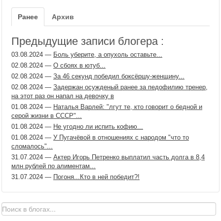
Ранее
Архив
Предыдущие записи блогера :
03.08.2024
—
Боль уберите, а опухоль оставьте...
02.08.2024
—
О сбоях в ютуб...
02.08.2024
—
За 46 секунд победил боксёршу-женщину...
02.08.2024
—
Задержан осужденый ранее за педофилию тренер,
на этот раз он напал на девочку в
01.08.2024
—
Наталья Варлей: "лгут те, кто говорит о бедной и
серой жизни в СССР"...
01.08.2024
—
Не угодно ли испить кофию...
01.08.2024
—
У Пугачёвой в отношениях с народом "что то
сломалось"...
31.07.2024
—
Актер Игорь Петренко выплатил часть долга в 8,4
млн рублей по алиментам...
31.07.2024
—
Погоня...Кто в ней победит?!