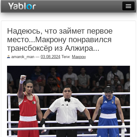
Разместить статью
Войти
Надеюсь, что займет первое
Неделя
место...Макрону понравился
Месяц
трансбоксёр из Алжира...
Рейтинги
amarok_man
—
03.08.2024
Теги:
Макрон
Архив
Фототоп
Видеотоп