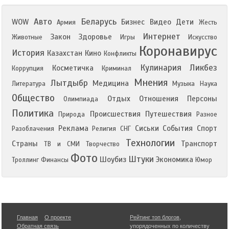
Авто
Беларусь
WOW
Бизнес
Видео
Дети
Армия
Жесть
Интернет
Закон
Здоровье
Животные
Игры
Искусство
Коронавирус
История
Казахстан
Кино
Конфликты
Кулинария
Ликбез
Косметичка
Коррупция
Криминал
Мнения
Лытдыбр
Медицина
Литература
Музыка
Наука
Общество
Отдых
Отношения
Персоны
Олимпиада
Политика
Происшествия
Путешествия
Природа
Разное
Реклама
Сиськи
События
Спорт
Разоблачения
Религия
СНГ
Технологии
Страны
Транспорт
ТВ и СМИ
Творчество
Фото
Штуки
Шоубиз
Экономика
Троллинг
Финансы
Юмор
Главная
О проекте
Рейтинг топ блогов
,
Обратная связь
упорядоченных по количеству