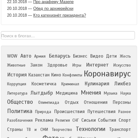
22.10.2018
—
Про анафему Мазепе
20.10.2018
—
Обед по архиерейски
20.10.2018
—
Кто катехизнёт президента?
Авто
Беларусь
WOW
Бизнес
Видео
Дети
Армия
Жесть
Интернет
Закон
Здоровье
Животные
Игры
Искусство
Коронавирус
История
Казахстан
Кино
Конфликты
Кулинария
Ликбез
Косметичка
Коррупция
Криминал
Мнения
Лытдыбр
Медицина
Литература
Музыка
Наука
Общество
Отдых
Отношения
Персоны
Олимпиада
Политика
Происшествия
Путешествия
Природа
Разное
Реклама
Сиськи
События
Спорт
Разоблачения
Религия
СНГ
Технологии
Страны
Транспорт
ТВ и СМИ
Творчество