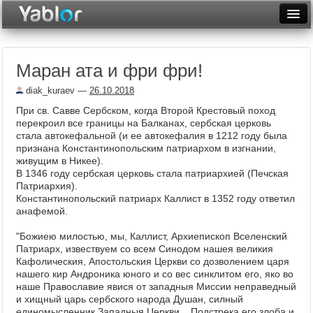
Разместить статью
Войти
Маран ата и фри фри!
Неделя
diak_kuraev
—
26.10.2018
Месяц
При св. Савве Сербском, когда Второй Крестовый поход
перекроил все границы на Балканах, сербская церковь
Рейтинги
стала автокефальной (и ее автокефалия в 1212 году была
признана Константинопольским патриархом в изгнании,
Архив
живущим в Никее).
В 1346 году сербская церковь стала патриархией (Печская
Фототоп
Патриархия).
Константинопольский патриарх Каллист в 1352 году ответил
Видеотоп
анафемой.
"Божиею милостью, мы, Каллист, Архиепископ Вселенский
Патриарх, извествуем со всем Синодом нашея великия
Кафолическия, Апостольския Церкви со дозволением царя
нашего кир Андроника юного и со вес синклитом его, яко во
наше Православие явися от западныя Миссии неправедный
и хищный царь сербского народа Душан, силный
единомысленник Западныя Церкви... Подстрека его злоба и