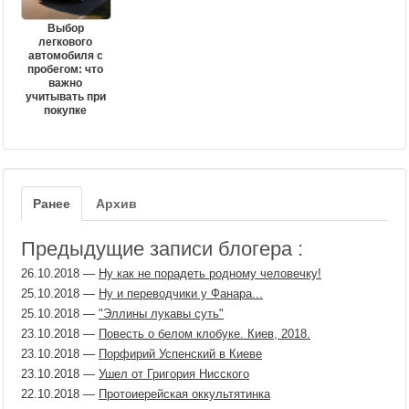
Выбор
легкового
автомобиля с
пробегом: что
важно
учитывать при
покупке
Ранее
Архив
Предыдущие записи блогера :
26.10.2018
—
Ну как не порадеть родному человечку!
25.10.2018
—
Ну и переводчики у Фанара...
25.10.2018
—
"Эллины лукавы суть"
23.10.2018
—
Повесть о белом клобуке. Киев, 2018.
23.10.2018
—
Порфирий Успенский в Киеве
23.10.2018
—
Ушел от Григория Нисского
22.10.2018
—
Протоиерейская оккультятинка