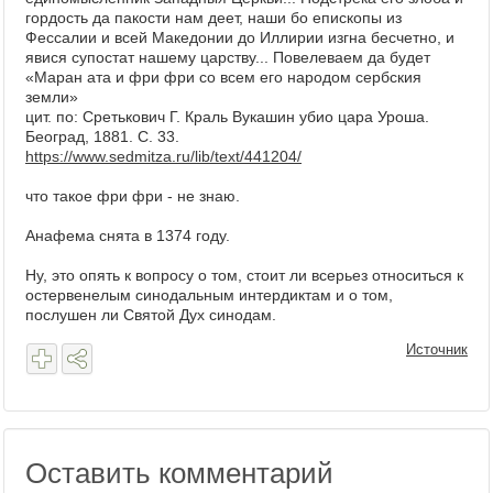
гордость да пакости нам деет, наши бо епископы из
Фессалии и всей Македонии до Иллирии изгна бесчетно, и
явися супостат нашему царству... Повелеваем да будет
«Маран ата и фри фри со всем его народом сербския
земли»
цит. по: Сретькович Г. Краль Вукашин убио цара Уроша.
Београд, 1881. С. 33.
https://www.sedmitza.ru/lib/text/441204/
что такое фри фри - не знаю.
Анафема снята в 1374 году.
Ну, это опять к вопросу о том, стоит ли всерьез относиться к
остервенелым синодальным интердиктам и о том,
послушен ли Святой Дух синодам.
Источник
Оставить комментарий