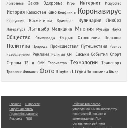
Интернет
Закон
Здоровье
Животные
Игры
Искусство
Коронавирус
История
Казахстан
Кино
Конфликты
Кулинария
Ликбез
Косметичка
Коррупция
Криминал
Мнения
Лытдыбр
Медицина
Литература
Музыка
Наука
Общество
Отдых
Отношения
Персоны
Олимпиада
Политика
Происшествия
Путешествия
Природа
Разное
Реклама
Сиськи
События
Спорт
Разоблачения
Религия
СНГ
Технологии
Страны
Транспорт
ТВ и СМИ
Творчество
Фото
Штуки
Шоубиз
Экономика
Троллинг
Финансы
Юмор
Главная
О проекте
Рейтинг топ блогов
,
Обратная связь
упорядоченных по количеству
Правообладателям
посетителей, ссылок и
Реклама
RSS
комментариев. При
составлении рейтинга