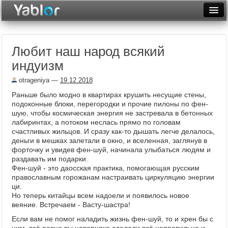
Разместить статью
Войти
Любит наш народ всякий
Неделя
индуизм
Месяц
otrageniya
—
19.12.2018
Рейтинги
Раньше было модно в квартирах крушить несущие стены,
подоконные блоки, перегородки и прочие пилоны по фен-
Архив
шую, чтобы космическая энергия не застревала в бетонных
лабиринтах, а потоком неслась прямо по головам
счастливых жильцов. И сразу как-то дышать легче делалось,
Фототоп
деньги в мешках залетали в окно, и вселенная, заглянув в
форточку и увидев фен-шуй, начинала улыбаться людям и
Видеотоп
раздавать им подарки.
Фен-шуй - это даосская практика, помогающая русским
православным горожанам настраивать циркуляцию энергии
ци.
Но теперь китайцы всем надоели и появилось новое
веяние. Встречаем - Васту-шастра!
Если вам не помог наладить жизнь фен-шуй, то и хрен бы с