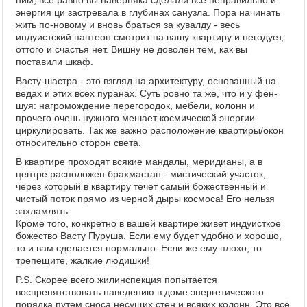
ним, всё равно вы наверняка сделали всё неправильно и
энергия ци застревала в глубинах санузла. Пора начинать
жить по-новому и вновь браться за кувалду - весь
индуистский пантеон смотрит на вашу квартиру и негодует,
оттого и счастья нет. Вишну не доволен тем, как вы
поставили шкаф.
Васту-шастра - это взгляд на архитектуру, основанный на
ведах и этих всех пуранах. Суть ровно та же, что и у фен-
шуя: нагромождение перегородок, мебели, колонн и
прочего очень нужного мешает космической энергии
циркулировать. Так же важно расположение квартиры/окон
относительно сторон света.
В квартире проходят всякие мандалы, меридианы, а в
центре расположен брахмастан - мистический участок,
через который в квартиру течет самый божественный и
чистый поток прямо из
черной дыры
космоса! Его нельзя
захламлять.
Кроме того, конкретно в вашей квартире живет индуисткое
божество Васту Пуруша. Если ему будет удобно и хорошо,
то и вам сделается нормально. Если же ему плохо, то
трепещите, жалкие людишки!
P.S. Скорее всего жилинспекция попытается
воспрепятствовать наведению в доме энергетического
порядка путем сноса несущих стен и всяких колонн. Это всё