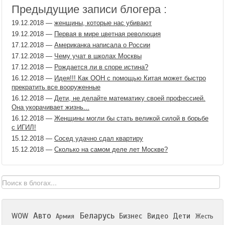
Предыдущие записи блогера :
19.12.2018
—
женщины, которые нас убивают
19.12.2018
—
Первая в мире цветная революция
17.12.2018
—
Американка написала о России
17.12.2018
—
Чему учат в школах Москвы
17.12.2018
—
Рождается ли в споре истина?
16.12.2018
—
Идея!!! Как ООН с помощью Китая может быстро
прекратить все вооруженные
16.12.2018
—
Дети, не делайте математику своей профессией.
Она укорачивает жизнь...
16.12.2018
—
Женщины могли бы стать великой силой в борьбе
с ИГИЛ!
15.12.2018
—
Сосед удачно сдал квартиру
15.12.2018
—
Сколько на самом деле лет Москве?
Авто
Беларусь
WOW
Бизнес
Видео
Дети
Армия
Жесть