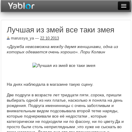
Разместить статью
Войти
Лучшая из змей все таки змея
Неделя
marussya_ya
—
22.10.2013
Месяц
«Дружба невозможна между двумя женщинами, одна из
которых одевается очень хорошо». Лори Колвин
Рейтинги
Архив
Фототоп
На днях наблюдала в магазине такую сцену.
Видеотоп
Две подруги в возрасте лет тридцати пяти..сорока, пришли
выбирать одной из них платье, насколько я поняла на день
рождения. Подруга именинницы с очень заботливым и
внимательным видом подсовывала второй тетке наряды,
которые подчеркивали все её недостатки , которые
категорически не подходили ни по фасону, ни по цвету.Да и
просто были столь неприглядными ,что хуже не сыскать во