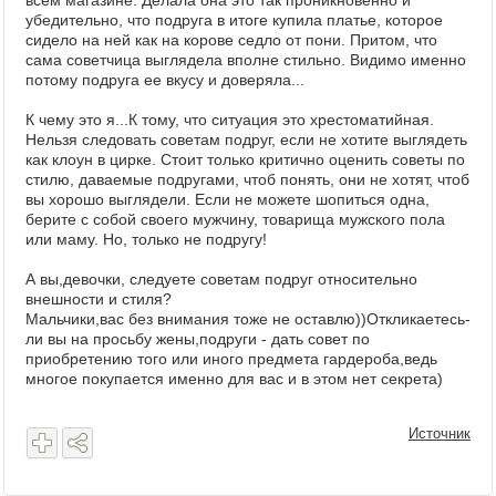
всем магазине. Делала она это так проникновенно и
убедительно, что подруга в итоге купила платье, которое
сидело на ней как на корове седло от пони. Притом, что
сама советчица выглядела вполне стильно. Видимо именно
потому подруга ее вкусу и доверяла...
К чему это я...К тому, что ситуация это хрестоматийная.
Нельзя следовать советам подруг, если не хотите выглядеть
как клоун в цирке. Стоит только критично оценить советы по
стилю, даваемые подругами, чтоб понять, они не хотят, чтоб
вы хорошо выглядели. Если не можете шопиться одна,
берите с собой своего мужчину, товарища мужского пола
или маму. Но, только не подругу!
А вы,девочки, следуете советам подруг относительно
внешности и стиля?
Мальчики,вас без внимания тоже не оставлю))Откликаетесь-
ли вы на просьбу жены,подруги - дать совет по
приобретению того или иного предмета гардероба,ведь
многое покупается именно для вас и в этом нет секрета)
Источник