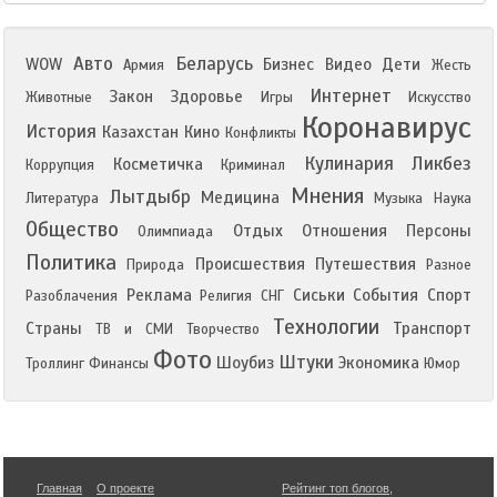
Авто
Беларусь
WOW
Бизнес
Видео
Дети
Армия
Жесть
Интернет
Закон
Здоровье
Животные
Игры
Искусство
Коронавирус
История
Казахстан
Кино
Конфликты
Кулинария
Ликбез
Косметичка
Коррупция
Криминал
Мнения
Лытдыбр
Медицина
Литература
Музыка
Наука
Общество
Отдых
Отношения
Персоны
Олимпиада
Политика
Происшествия
Путешествия
Природа
Разное
Реклама
Сиськи
События
Спорт
Разоблачения
Религия
СНГ
Технологии
Страны
Транспорт
ТВ и СМИ
Творчество
Фото
Штуки
Шоубиз
Экономика
Троллинг
Финансы
Юмор
Главная
О проекте
Рейтинг топ блогов
,