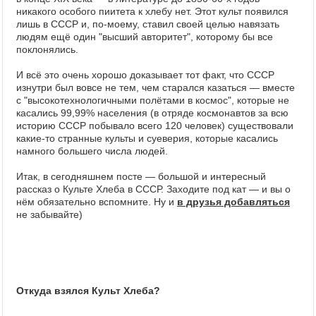
никакого особого пиитета к хлебу нет. Этот культ появился
лишь в СССР и, по-моему, ставил своей целью навязать
людям ещё один "высший авторитет", которому бы все
поклонялись.
И всё это очень хорошо доказывает тот факт, что СССР
изнутри был вовсе не тем, чем старался казаться — вместе
с "высокотехнологичными полётами в космос", которые не
касались 99,99% населения (в отряде космонавтов за всю
историю СССР побывало всего 120 человек) существовали
какие-то странные культы и суеверия, которые касались
намного большего числа людей.
Итак, в сегодняшнем посте — большой и интересный
рассказ о Культе Хлеба в СССР. Заходите под кат — и вы о
нём обязательно вспомните. Ну и
в друзья добавляться
не забывайте)
Откуда взялся Культ Хлеба?