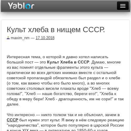
Разместить статью
Войти
Культ хлеба в нищем СССР.
Неделя
maxim_nm
—
17.10.2018
Месяц
Рейтинги
Интересная тема, о которой я давно хотел написать
большой пост — это
Культ Хлеба в СССР
. Думаю, многие
Архив
из вас помнят отдельные фрагменты этого культа —
практически во всех детских книжках вместе с остальной
Фототоп
советской пропагандой обязательно был раздел и о хлебе
(о том, как важно чтобы его было много), а во многих
Видеотоп
советских столовых висели плакаты вроде "Хлеб — всему
голова!", "Хлеб — наше богатство, береги его!", "Хлеба к
обеду в меру бери! Хлеб - драгоценность, им не сори!" и так
далее.
Что интересно — никто толком так и не объяснил, зачем в
СССР
был нужен этот культ. Я вижу в нём следовую реакцию
"народничества", которое было популярно в царской России
в конце XIX века — в литературе до 1850-60-х годов