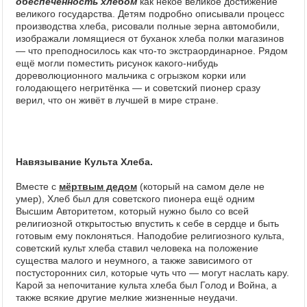
обеспеченность хлебом
как некое великое достижение
великого государства. Детям подробно описывали процесс
производства хлеба, рисовали полные зерна автомобили,
изображали ломящиеся от буханок хлеба полки магазинов
— что преподносилось как что-то экстраординарное. Рядом
ещё могли поместить рисунок какого-нибудь
дореволюционного мальчика с огрызком корки или
голодающего негритёнка — и советский пионер сразу
верил, что он живёт в лучшей в мире стране.
Навязывание Культа Хлеба.
Вместе с
мёртвым дедом
(который на самом деле не
умер), Хлеб был для советского пионера ещё одним
Высшим Авторитетом, который нужно было со всей
религиозной открытостью впустить к себе в сердце и быть
готовым ему поклоняться. Наподобие религиозного культа,
советский культ хлеба ставил человека на положение
существа малого и неумного, а также зависимого от
постусторонних сил, которые чуть что — могут наслать кару.
Карой за непочитание культа хлеба был Голод и Война, а
также всякие другие мелкие жизненные неудачи.