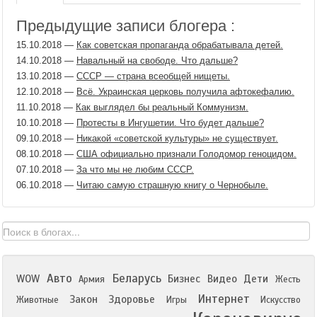
Предыдущие записи блогера :
15.10.2018
—
Как советская пропаганда обрабатывала детей.
14.10.2018
—
Навальный на свободе. Что дальше?
13.10.2018
—
СССР — страна всеобщей нищеты.
12.10.2018
—
Всё. Украинская церковь получила афтокефалию.
11.10.2018
—
Как выглядел бы реальный Коммунизм.
10.10.2018
—
Протесты в Ингушетии. Что будет дальше?
09.10.2018
—
Никакой «советской культуры» не существует.
08.10.2018
—
США официально признали Голодомор геноцидом.
07.10.2018
—
За что мы не любим СССР.
06.10.2018
—
Читаю самую страшную книгу о Чернобыле.
Авто
Беларусь
WOW
Бизнес
Видео
Дети
Армия
Жесть
Интернет
Закон
Здоровье
Животные
Игры
Искусство