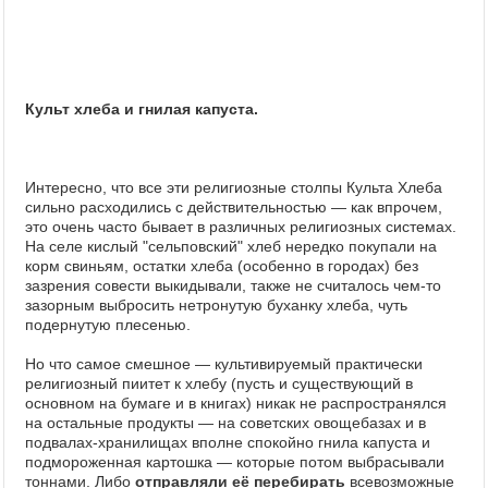
Культ хлеба и гнилая капуста.
Интересно, что все эти религиозные столпы Культа Хлеба
сильно расходились с действительностью — как впрочем,
это очень часто бывает в различных религиозных системах.
На селе кислый "сельповский" хлеб нередко покупали на
корм свиньям, остатки хлеба (особенно в городах) без
зазрения совести выкидывали, также не считалось чем-то
зазорным выбросить нетронутую буханку хлеба, чуть
подернутую плесенью.
Но что самое смешное — культивируемый практически
религиозный пиитет к хлебу (пусть и существующий в
основном на бумаге и в книгах) никак не распространялся
на остальные продукты — на советских овощебазах и в
подвалах-хранилищах вполне спокойно гнила капуста и
подмороженная картошка — которые потом выбрасывали
тоннами. Либо
отправляли её перебирать
всевозможные