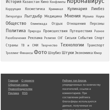
Коронавирус
История
Казахстан
Кино
Конфликты
Кулинария
Ликбез
Косметичка
Коррупция
Криминал
Мнения
Лытдыбр
Медицина
Литература
Музыка
Наука
Общество
Отдых
Отношения
Персоны
Олимпиада
Политика
Происшествия
Путешествия
Природа
Разное
Реклама
Сиськи
События
Спорт
Разоблачения
Религия
СНГ
Технологии
Страны
Транспорт
ТВ и СМИ
Творчество
Фото
Штуки
Шоубиз
Экономика
Троллинг
Финансы
Юмор
Главная
О проекте
Рейтинг топ блогов
,
Обратная связь
упорядоченных по количеству
Правообладателям
посетителей, ссылок и
Реклама
RSS
комментариев. При
составлении рейтинга
блогосферы используются
данные, полученные из
открытых источников.