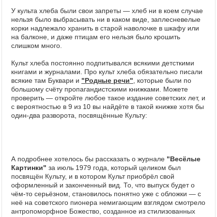
У культа хлеба были свои запреты — хлеб ни в коем случае
нельзя было выбрасывать ни в каком виде, заплесневелые
корки надлежало хранить в старой наволочке в шкафу или
на балконе, и даже птицам его нельзя было крошить
слишком много.
Культ хлеба постоянно подпитывался всякими детсткими
книгами и журналами. Про культ хлеба обязательно писали
всякие там Буквари и
"Родные речи"
, которые были по
большому счёту пропагандистскими книжками. Можете
проверить — откройте любое такое издание советских лет, и
с вероятностью в 9 из 10 вы найдёте в такой книжке хотя бы
один-два разворота, посвящённые Культу:
А подробнее хотелось бы рассказать о журнале
"Весёлые
Картинки"
за июль 1979 года, который целиком был
посвящён Культу, и в котором Культ приобрёл свой
оформленный и законченный вид. То, что выпуск будет о
чём-то серьёзном, становилось понятно уже с обложки — с
неё на советского пионера немигающим взглядом смотрело
антропоморфное Божество, созданное из стилизованных