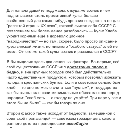
Для начала давайте подумаем, откуда же возник и чем
подпитывался столь примитивный культ, больше
свойственный для каких-нибудь древних вождеств, а не для
"развитой страны XX века", каковой считал себя СССР? С
появлением мы более-менее разобрались — Культ Хлеба
уходит корнями ещё в дореволюционное
"народничество" — но там, скорее, было просто описание
крестьянской жизни, но никакого "особого статуса" хлеб не
имел. Отчего же такой культ возник и развивался в СССР?
Я бы выделил здесь два основных фактора. Во-первых, всё
своё существование СССР жил
достаточно плохо и
бедно
, и вне крупных городов хлеб был действительно
часто единственным продуктом, который позволял избежать
голода и крестьянских бунтов. Если в советском сельпо был
хлеб — то оно не могло считаться "пустым", и государство
как бы выполняло свои минимальные обязательства перед
народом: "хлеб есть — с голоду не умрёте! При царе у вас и
этого бы не было" — как бы говорило оно.
Второй фактор также исходит от бедности, замешанной с
советской пропагандой — советским гражданам с самого
раннего детства преподносили
всеобщую