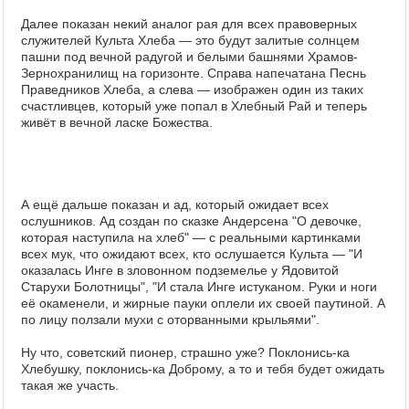
Далее показан некий аналог рая для всех правоверных
служителей Культа Хлеба — это будут залитые солнцем
пашни под вечной радугой и белыми башнями Храмов-
Зернохранилищ на горизонте. Справа напечатана Песнь
Праведников Хлеба, а слева — изображен один из таких
счастливцев, который уже попал в Хлебный Рай и теперь
живёт в вечной ласке Божества.
А ещё дальше показан и ад, который ожидает всех
ослушников. Ад создан по сказке Андерсена "О девочке,
которая наступила на хлеб" — с реальными картинками
всех мук, что ожидают всех, кто ослушается Культа — "И
оказалась Инге в зловонном подземелье у Ядовитой
Старухи Болотницы", "И стала Инге истуканом. Руки и ноги
её окаменели, и жирные пауки оплели их своей паутиной. А
по лицу ползали мухи с оторванными крыльями".
Ну что, советский пионер, страшно уже? Поклонись-ка
Хлебушку, поклонись-ка Доброму, а то и тебя будет ожидать
такая же участь.