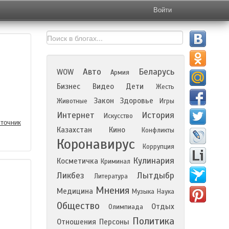
Войти
Авто
Беларусь
WOW
Армия
Бизнес
Видео
Дети
Жесть
Закон
Здоровье
Животные
Игры
Интернет
История
Искусство
точник
Казахстан
Кино
Конфликты
Коронавирус
Коррупция
Кулинария
Косметичка
Криминал
Ликбез
Лытдыбр
Литература
Мнения
Медицина
Музыка
Наука
Общество
Отдых
Олимпиада
Политика
Отношения
Персоны