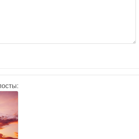
посты: