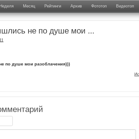
Неделя
Месяц
Рейтинги
Архив
Фототоп
Видеотоп
шлись не по душе мои ...
11
е по душе мои разоблачения)))
Ис
омментарий