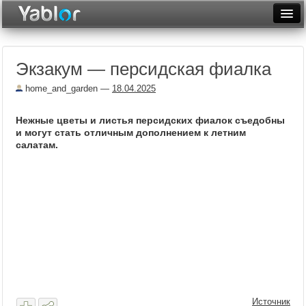
Разместить статью
Войти
Экзакум — персидская фиалка
Неделя
home_and_garden
—
18.04.2025
Месяц
Нежные цветы и листья персидских фиалок съедобны
Рейтинги
и могут стать отличным дополнением к летним
салатам.
Архив
Фототоп
Видеотоп
Источник