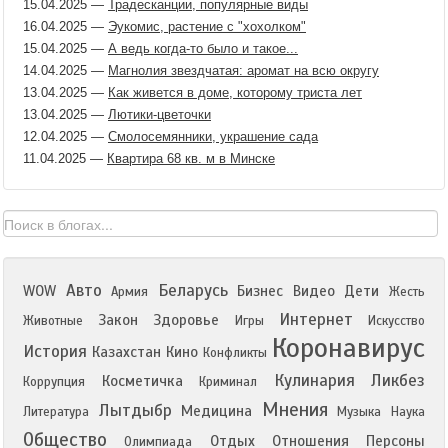
15.04.2025
—
Традесканции, популярные виды
16.04.2025
—
Эукомис, растение с "хохолком"
15.04.2025
—
А ведь когда-то было и такое...
14.04.2025
—
Магнолия звездчатая: аромат на всю округу
13.04.2025
—
Как живется в доме, которому триста лет
13.04.2025
—
Лютики-цветочки
12.04.2025
—
Смолосемянники, украшение сада
11.04.2025
—
Квартира 68 кв. м в Минске
Авто
Беларусь
WOW
Бизнес
Видео
Дети
Армия
Жесть
Интернет
Закон
Здоровье
Животные
Игры
Искусство
Коронавирус
История
Казахстан
Кино
Конфликты
Кулинария
Ликбез
Косметичка
Коррупция
Криминал
Мнения
Лытдыбр
Медицина
Литература
Музыка
Наука
Общество
Отдых
Отношения
Персоны
Олимпиада