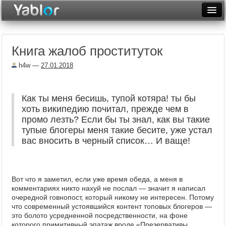
Разместить статью
Войти
Книга жалоб проституток
Неделя
h4w
—
27.01.2018
Месяц
Рейтинги
Как ты меня бесишь, тупой котяра! ты бы
хоть википедию почитал, прежде чем в
Архив
промо лезть? Если бы ты знал, как вы такие
тупые блогеры меня такие бесите, уже устал
Фототоп
вас вносить в черный список… И ваще!
Видеотоп
Вот что я заметил, если уже время обеда, а меня в
комментариях никто нахуй не послал — значит я написал
очередной говнопост, который никому не интересен. Потому
что современный устоявшийся контент топовых блогеров —
это болото усредненной посредственности, на фоне
которого примитивный эпатаж вроде «Презервативы