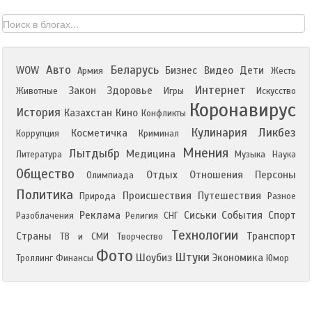
Авто
Беларусь
WOW
Бизнес
Видео
Дети
Армия
Жесть
Интернет
Закон
Здоровье
Животные
Игры
Искусство
Коронавирус
История
Казахстан
Кино
Конфликты
Кулинария
Ликбез
Косметичка
Коррупция
Криминал
Мнения
Лытдыбр
Медицина
Литература
Музыка
Наука
Общество
Отдых
Отношения
Персоны
Олимпиада
Политика
Происшествия
Путешествия
Природа
Разное
Реклама
Сиськи
События
Спорт
Разоблачения
Религия
СНГ
Технологии
Страны
Транспорт
ТВ и СМИ
Творчество
Фото
Штуки
Шоубиз
Экономика
Троллинг
Финансы
Юмор