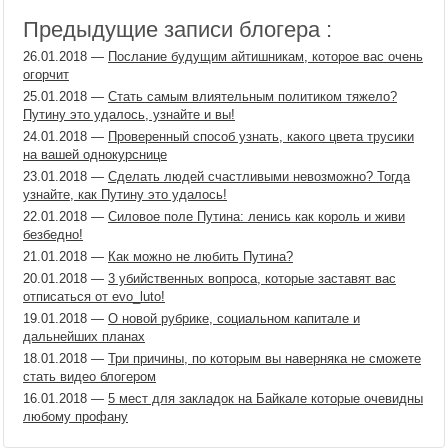
Предыдущие записи блогера :
26.01.2018
—
Послание будущим айтишникам, которое вас очень
огорчит
25.01.2018
—
Стать самым влиятельным политиком тяжело?
Путину это удалось, узнайте и вы!
24.01.2018
—
Проверенный способ узнать, какого цвета трусики
на вашей однокурснице
23.01.2018
—
Сделать людей счастливыми невозможно? Тогда
узнайте, как Путину это удалось!
22.01.2018
—
Силовое поле Путина: ленись как король и живи
безбедно!
21.01.2018
—
Как можно не любить Путина?
20.01.2018
—
3 убийственных вопроса, которые заставят вас
отписаться от evo_luto!
19.01.2018
—
О новой рубрике, социальном капитале и
дальнейших планах
18.01.2018
—
Три причины, по которым вы наверняка не сможете
стать видео блогером
16.01.2018
—
5 мест для закладок на Байкале которые очевидны
любому профану