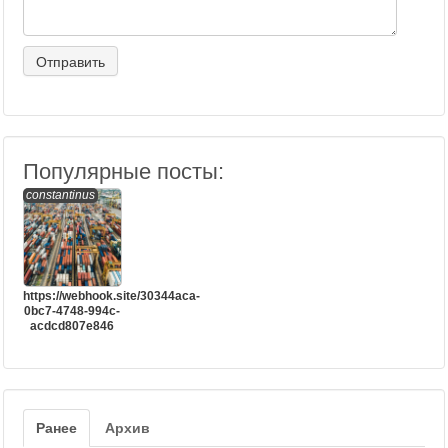
Популярные посты:
constantinus
https://webhook.site/30344aca-
0bc7-4748-994c-
acdcd807e846
Ранее
Архив