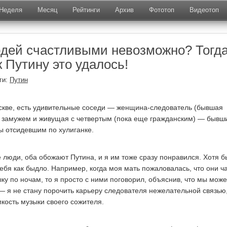
Неделя
Месяц
Рейтинги
Архив
Фототоп
Видеотоп
дей счастливыми невозможно? Тогд
к Путину это удалось!
ги:
Путин
скве, есть удивительные соседи — женщина-следователь (бывшая
ы замужем и живущая с четвертым (пока еще гражданским) — бывш
 отсидевшим по хулиганке.
 люди, оба обожают Путина, и я им тоже сразу понравился. Хотя б
себя как быдло. Например, когда моя мать пожаловалась, что они ч
ку по ночам, то я просто с ними поговорил, объяснив, что мы мож
 — я не стану порочить карьеру следователя нежелательной связью,
мкость музыки своего сожителя.