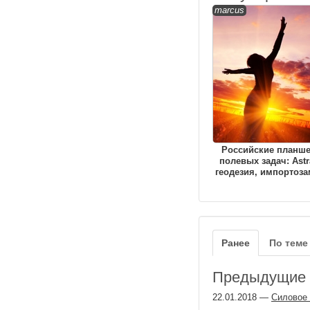
marcus
Российские планш
полевых задач: Astr
геодезия, импортоз
Ранее
По теме
Предыдущие з
22.01.2018
—
Силовое 