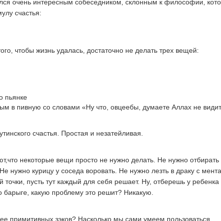
лся очень интересным собеседником, склонным к философии, кот
улу счастья:
ого, чтобы жизнь удалась, достаточно не делать трех вещей:
о пьянке
ым в пивную со словами «Ну что, овцеебы, думаете Аллах не види
утинского счастья. Простая и незатейливая.
,что некоторые вещи просто не нужно делать. Не нужно отбирать
Не нужно курицу у соседа воровать. Не нужно лезть в драку с мент
 точки, пусть тут каждый для себя решает. Ну, отберешь у ребенка
о барыге, какую проблему это решит? Никакую.
ее примитивных зэков? Насколько мы сами умеем пользоваться