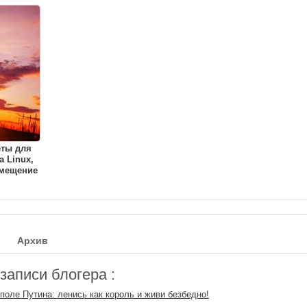
еты для
a Linux,
амещение
Архив
аписи блогера :
поле Путина: ленись как король и живи безбедно!