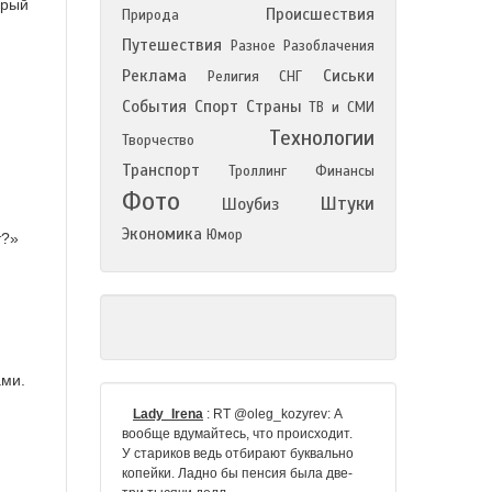
орый
Происшествия
Природа
Путешествия
Разное
Разоблачения
Реклама
Сиськи
Религия
СНГ
События
Спорт
Страны
ТВ и СМИ
Технологии
Творчество
Транспорт
Троллинг
Финансы
Фото
Штуки
Шоубиз
Экономика
Юмор
т?»
ами.
Lady_Irena
:
RT @oleg_kozyrev: А
вообще вдумайтесь, что происходит.
У стариков ведь отбирают буквально
копейки. Ладно бы пенсия была две-