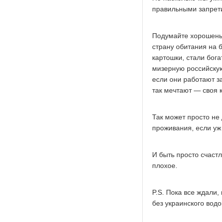
правильными запрет
Подумайте хорошеньк
страну обитания на 
картошки, стали бог
мизерную российскую
если они работают з
так мечтают — своя 
Так может просто не 
проживания, если уж
И быть просто счастл
плохое.
P.S. Пока все ждали,
без украинского вод