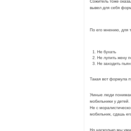
Сожитель тоже оказа
вывел для себя форм
По его мнению, для т
Не бухать
Не лупить жену п
Не заходить пьян
Такая вот формула п
Умные люди понимают
мобильники у детей. 
Не с моралистической
мобильник, сдашь ег
Но насколько мы умн