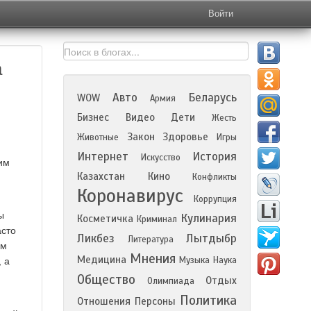
Войти
а
Авто
Беларусь
WOW
Армия
Бизнес
Видео
Дети
Жесть
Закон
Здоровье
Животные
Игры
Интернет
История
Искусство
им
Казахстан
Кино
Конфликты
Коронавирус
Коррупция
ы
Кулинария
Косметичка
Криминал
асто
Ликбез
Лытдыбр
Литература
ем
Мнения
Медицина
Музыка
Наука
 а
Общество
Отдых
Олимпиада
Политика
Отношения
Персоны