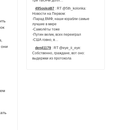
три тысячи долл…
495oskol87
:
RT @5th_kolonka:
Новости на Первом:
-Парад ВМФ, наши корабли самые
ить
лучшие в мире
шок
-Самолёты тоже
-Путин велик, всех переиграл
в,
-США говно, в…
 они
den41179
:
RT @eye_ii_eye:
Собственно, граждане, вот оно:
выдержки из протокола
Вы думаете, мое страшное
правонарушение — это сказать со
сцены что-то…
ZloyPhilosof
:
RT @borusrd:
аем
На смерть Владимира
Войновича: "Ни Путин, ни
Медведев соболезнований не
выразили".
хать
Это высшая награда. Жизнь прожита
не зря.
DjAndrewHard
:
Мне понравилось