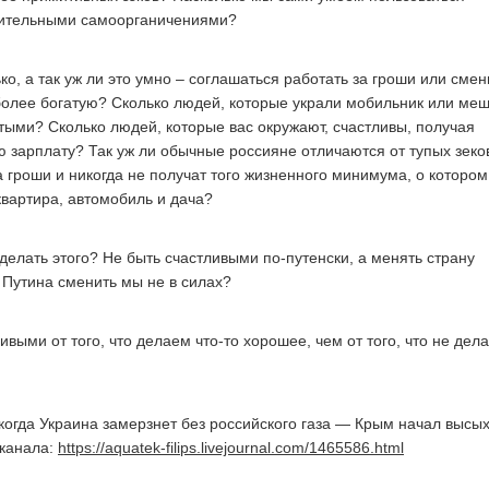
ительными самоорганичениями?
о, а так уж ли это умно – соглашаться работать за гроши или смен
более богатую? Сколько людей, которые украли мобильник или ме
атыми? Сколько людей, которые вас окружают, счастливы, получая
 зарплату? Так уж ли обычные россияне отличаются от тупых зеко
а гроши и никогда не получат того жизненного минимума, о котором
квартира, автомобиль и дача?
делать этого? Не быть счастливыми по-путенски, а менять страну
 Путина сменить мы не в силах?
ивыми от того, что делаем что-то хорошее, чем от того, что не дел
 когда Украина замерзнет без российского газа — Крым начал высы
оканала:
https://aquatek-filips.livejournal.com/1465586.html