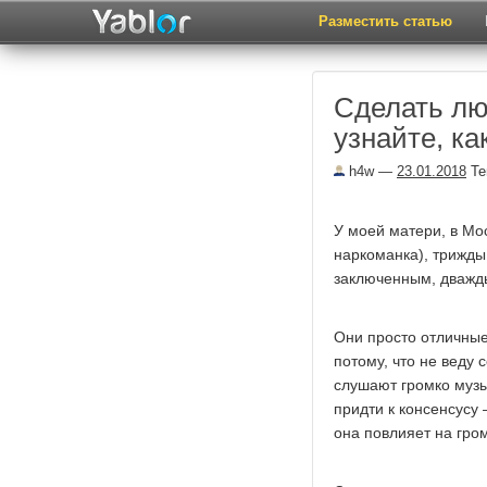
Разместить статью
Сделать лю
узнайте, ка
h4w
—
23.01.2018
Те
У моей матери, в Мо
наркоманка), трижд
заключенным, дважды
Они просто отличные
потому, что не веду 
слушают громко музы
придти к консенсусу
она повлияет на гро