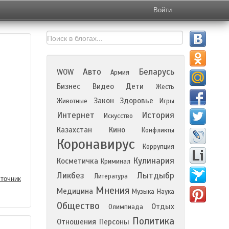
Войти
Авто
Беларусь
WOW
Армия
Бизнес
Видео
Дети
Жесть
Закон
Здоровье
Животные
Игры
Интернет
История
Искусство
Казахстан
Кино
Конфликты
Коронавирус
Коррупция
Кулинария
Косметичка
Криминал
Ликбез
Лытдыбр
Литература
точник
Мнения
Медицина
Музыка
Наука
Общество
Отдых
Олимпиада
Политика
Отношения
Персоны