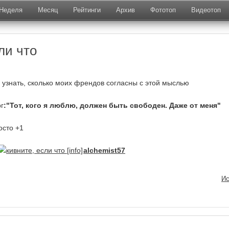
Неделя
Месяц
Рейтинги
Архив
Фототоп
Видеотоп
ли что
 узнать, сколько моих френдов согласны с этой мыслью
г
:"Тот, кого я люблю, должен быть свободен. Даже от меня"
осто +1
alchemist57
Ис