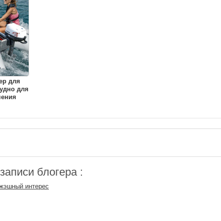
ер для
удно для
чения
аписи блогера :
эжэшный интерес