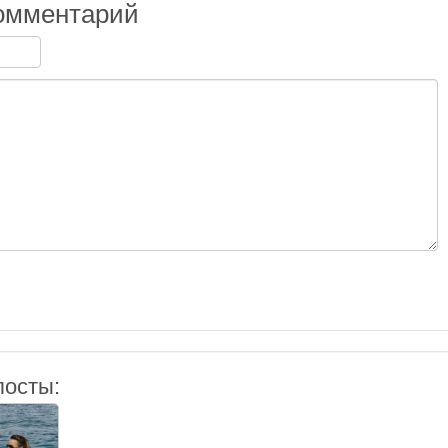
омментарий
посты: