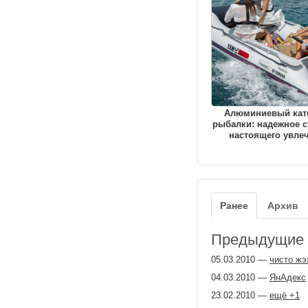
Алюминиевый кат
рыбалки: надежное с
настоящего увле
Ранее
Архив
Предыдущие з
05.03.2010
—
чисто ж
04.03.2010
—
ЯнАдекс
23.02.2010
—
ещё +1