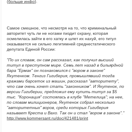
(
больше инфо
).
Самое смешное, что несмотря на то, что криминальный
авторитет чуть ли не ногами пиздит охрану, которая
осмелилась зайти в его хатку и шлет их нахуй, его титул
оказывается не сильно легитимней среднестатического
депутата Единой России:
"По их словам, он сам рассказал, как получил высший
титул в преступном мире. Семь лет назад в бильярдной
бара "Ермак" он познакомился с "вором в законе"
Якутенком. Тенгиз Гигиберия, промышлявший тогда
кражами барсеток из машин, рассказал "авторитету",
что сам очень хочет стать "законником". И Якутенок, по
версии Гигиберии, предложил ему купить титул за $5
тыс. "Коронация" состоялась в клубе "Метелица"; на нее,
по словам милиционеров, Якутенок собрал несколько
"авторитетных" воров, среди которых Гигиберия
называет Креста и Вахо. Так он и стал "вором в законе"."
http://www.kommersant.ru/doc/421481/print