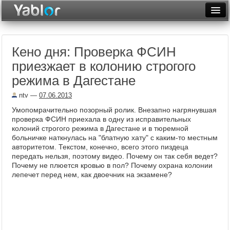
Разместить статью
Войти
Кено дня: Проверка ФСИН
Неделя
приезжает в колонию строгого
Месяц
режима в Дагестане
Рейтинги
ntv
—
07.06.2013
Умопомрачительно позорный ролик. Внезапно нагрянувшая
Архив
проверка ФСИН приехала в одну из исправительных
колоний строгого режима в Дагестане и в тюремной
Фототоп
больничке наткнулась на "блатную хату" с каким-то местным
авторитетом. Текстом, конечно, всего этого пиздеца
Видеотоп
передать нельзя, поэтому видео. Почему он так себя ведет?
Почему не плюется кровью в пол? Почему охрана колонии
лепечет перед нем, как двоечник на экзамене?