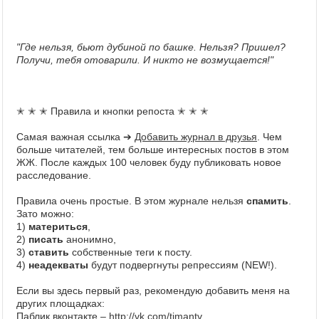
"Где нельзя, бьют дубиной по башке. Нельзя? Пришел?
Получи, тебя отоварили. И никто не возмущается!"
✭ ✭ ✭ Правила и кнопки репоста ✭ ✭ ✭
Самая важная ссылка ➔
Добавить журнал в друзья
. Чем
больше читателей, тем больше интересных постов в этом
ЖЖ. После каждых 100 человек буду публиковать новое
расследование.
Правила очень простые. В этом журнале нельзя
спамить
.
Зато можно:
1)
материться
,
2)
писать
анонимно,
3)
ставить
собственные теги к посту.
4)
неадекваты
будут подвергнуты репрессиям (NEW!).
Если вы здесь первый раз, рекомендую добавить меня на
других площадках:
Паблик вконтакте –
http://vk.com/timantv