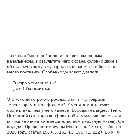
Типичная "местная" колония с прикормленным
начальником, в результате чего охрана колонии даже в
ебало охуевшему зэку зарядить не может, чтобы его на
место поставить. Особенно умиляют диалоги:
— Быстро угомоните их!
— (тихо) Успокойтесь.
Это колония строгого режима значит? С коврами,
телевизором и телефонами? У меня комната хуже
обставлена, чем у него камера. Бородач на видео: Тенго
Потинский (хинт для конфликтной коммиссии: воровская
кличка не является вмешательством в частную жизнь). Он
осужден Пресненским судом Москвы на 17 лет, выйдет в
2020 году, статьи 158 ч.3, 162 ч.3, 105 ч.1, 222 ч.1 УК РФ