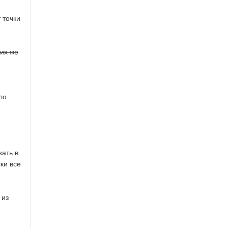
 точки
их же
ло
кать в
ки все
 из