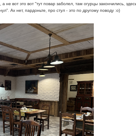
а не вот это вот "тут повар заболел, там огурцы закончились, здес
л". Ах нет, пардоньте, про стул - это по другому поводу :о)