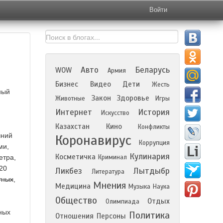
Войти
Авто
Беларусь
WOW
Армия
Бизнес
Видео
Дети
Жесть
ный
Закон
Здоровье
Животные
Игры
Интернет
История
Искусство
Казахстан
Кино
Конфликты
шний
Коронавирус
Коррупция
ми,
Кулинария
Косметичка
етра,
Криминал
 20
Ликбез
Лытдыбр
Литература
тных
,
Мнения
Медицина
Музыка
Наука
Общество
Отдых
Олимпиада
ных
Политика
Отношения
Персоны