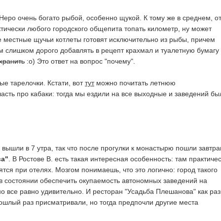
Неро очень богато рыбой, особенно щукой. К тому же в среднем, от
ктически любого городского общепита топать километр, ну может
е местные щучьи котлеты готовят исключительно из рыбы, причем
м слишком дорого добавлять в рецепт крахмал и туалетную бумагу
 хранить
:о) Это ответ на вопрос "почему".
ые тарелочки. Кстати, вот
тут
можно почитать летнюю
сть про кабаки: тогда мы ездили на все выходные и заведений бы
вышли в 7 утра, так что после прогулки к монастырю пошли завтра
ва"
. В Ростове В. есть такая интересная особенность: там практичес
тся при отелях. Мозгом понимаешь, что это логично: город такого
в состоянии обеспечить окупаемость автономных заведений на
о все равно удивительно. И ресторан "Усадьба Плешанова" как раз
прошлый раз присматривали, но тогда предпочли другие места