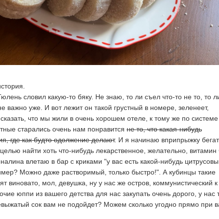
стория.
юлень словил какую-то бяку. Не знаю, то ли съел что-то не то, то л
 не важно уже. И вот лежит он такой грустный в номере, зеленеет,
сказать, что мы жили в очень хорошем отеле, к тому же по системе
стные старались очень нам понравится
не то, что какая-нибудь
я, где как будто одолжение делают
. И я начинаю вприпрыжку бегат
 целью найти хоть что-нибудь лекарственное, желательно, витамин 
налина влетаю в бар с криками "у вас есть какой-нибудь цитрусовы
мер? Можно даже растворимый, только быстро!". А кубинцы такие
ят виновато, мол, девушка, ну у нас же остров, коммунистический к
рочие юппи из вашего детства для нас закупать очень дорого, у нас 
евыжатый сок вам не подойдет? Можем сколько угодно прямо при в