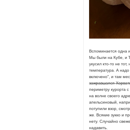
Вспоминается одна и
Мы были на Кубе, и Т
укусил кто-то не тот,
температура. А надо 
включено", и там ме
зажравшаяся Хорвати
периметру курорта с
на волне своего адре
апельсиновый, напри
потупили взор, смотр
же. Всякие зукко и п
нету. Случайно свеж
надавить.