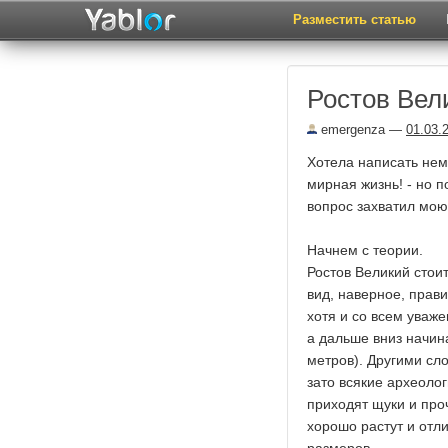
Разместить статью
Ростов Вели
emergenza
—
01.03.
Хотела написать нем
мирная жизнь! - но 
вопрос захватил мою 
Начнем с теории.
Ростов Великий стои
вид, наверное, прав
хотя и со всем уваже
а дальше вниз начин
метров). Другими сл
зато всякие археолог
приходят щуки и про
хорошо растут и отл