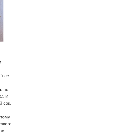
и
 "все
ь по
С. И
й сок,
 тому
такого
ас