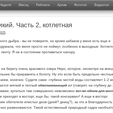
Неделя
Месяц
Рейтинги
Архив
Фототоп
Видеотоп
кий. Часть 2, котлетная
2025
ного дыбра - вы не поверите, но кроме кабаков у меня есть еще и
подумала, что меня просто не поймут, особенно в выходные. Котлет
ленту. Я не в состоянии противиться напору.
т на берегу очень красивого озера Неро, которое, несмотря на вне
ильнее бы приравнять к болоту. Ну это если быть предельно честны
нием, конечно. Судите сами: глубина чистой воды составляет 1-2 м
ается мягкий и теплый
обволакивающий
ил (говорят, на глубину до
овами, купаться там совершенно невозможно
вот же облом для мес
и приходят в восторг, еще бы, такой консервант! А еще в восторг
чие обитатели илистых днов (дней? днищ?), за что в благодарность
ично размножаются. Такой естественный природный садок необъят