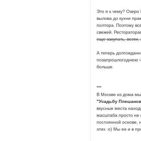
Это я к чему? Озеро 
вылова до кухни пра
полтора. Поэтому вс
свежей. Ресторатора
еще закупать, везти,
А теперь долгожданн
позапрошлогоднюю ча
больше.
***
В Москве из дома мы 
"Усадьбу Плешано
вкусные места находя
масштаба просто не 
постоянной основе, н
этих :о) Мы ее и в 