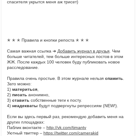
спасителя укрытся меня аж трисет)
✭ ✭ ✭ Правила и кнопки репоста ✭ ✭ ✭
Самая важная ссылка ➔
Добавить журнал в друзья
. Чем
больше читателей, тем больше интересных постов в этом
ЖЖ. После каждых 100 человек буду публиковать новое
расследование.
Правила очень простые. В этом журнале нельзя
спамить
.
Зато можно:
1)
материться
,
2)
писать
анонимно,
3)
ставить
собственные теги к посту.
4)
неадекваты
будут подвергнуты репрессиям (NEW!).
Если вы здесь первый раз, рекомендую добавить меня на
других площадках:
Паблик вконтакте –
http://vk.com/timantv
Уютный твиттер –
https://twitter.com/camerakid