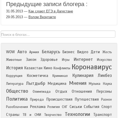
Предыдущие записи блогера :
31.05.2013
—
Как сдают ЕГЭ в Дагестане
29.05.2013
—
Взлом Вконтакте
Авто
Беларусь
WOW
Бизнес
Видео
Дети
Армия
Жесть
Интернет
Закон
Здоровье
Животные
Игры
Искусство
Коронавирус
История
Казахстан
Кино
Конфликты
Кулинария
Ликбез
Косметичка
Коррупция
Криминал
Мнения
Лытдыбр
Медицина
Литература
Музыка
Наука
Общество
Отдых
Отношения
Персоны
Олимпиада
Политика
Происшествия
Путешествия
Природа
Разное
Реклама
Сиськи
События
Спорт
Разоблачения
Религия
СНГ
Технологии
Страны
Транспорт
ТВ и СМИ
Творчество