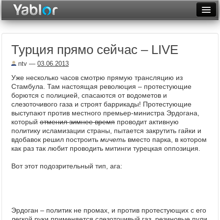
Разместить статью
Войти
Турция прямо сейчас – LIVE
Неделя
ntv
—
03.06.2013
Месяц
Уже несколько часов смотрю прямую трансляцию из
Стамбула. Там настоящая революция – протестующие
Рейтинги
борются с полицией, спасаются от водометов и
слезоточивого газа и строят баррикады! Протестующие
Архив
выступают против местного премьер-министра Эрдогана,
который
отменил зимнее время
проводит активную
Фототоп
политику исламизации страны, пытается закрутить гайки и
вдобавок решил построить
мичеть
вместо парка, в котором
Видеотоп
как раз так любит проводить митинги турецкая оппозиция.
Вот этот подозрительный тип, ага:
Эрдоган – политик не промах, и против протестующих с его
легкой руки применяется слезоточивый газ, резиновые пули