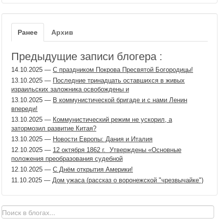
Ранее
Архив
Предыдущие записи блогера :
14.10.2025
—
С праздником Покрова Пресвятой Богородицы!
13.10.2025
—
Последние тринадцать оставшихся в живых
израильских заложника освобождены и
13.10.2025
—
В коммунистической бригаде и с нами Ленин
впереди!
13.10.2025
—
Коммунистический режим не ускорил, а
затормозил развитие Китая?
13.10.2025
—
Новости Европы: Дания и Италия
12.10.2025
—
12 октября 1862​ г. ​ Утверждены «Основные
положения преобразования судебной
12.10.2025
—
С Днём открытия Америки!
11.10.2025
—
Дом ужаса (рассказ о воронежской "чрезвычайке")