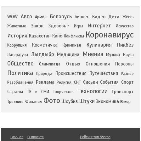
Авто
Беларусь
WOW
Бизнес
Видео
Дети
Армия
Жесть
Интернет
Закон
Здоровье
Животные
Игры
Искусство
Коронавирус
История
Казахстан
Кино
Конфликты
Кулинария
Ликбез
Косметичка
Коррупция
Криминал
Мнения
Лытдыбр
Медицина
Литература
Музыка
Наука
Общество
Отдых
Отношения
Персоны
Олимпиада
Политика
Происшествия
Путешествия
Природа
Разное
Реклама
Сиськи
События
Спорт
Разоблачения
Религия
СНГ
Технологии
Страны
Транспорт
ТВ и СМИ
Творчество
Фото
Штуки
Шоубиз
Экономика
Троллинг
Финансы
Юмор
Главная
О проекте
Рейтинг топ блогов
,