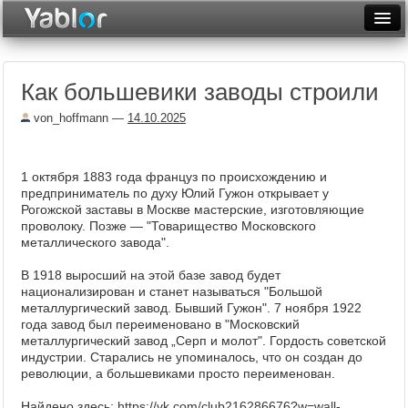
Разместить статью
Войти
Как большевики заводы строили
Неделя
von_hoffmann
—
14.10.2025
Месяц
Рейтинги
1 октября 1883 года француз по происхождению и
предприниматель по духу Юлий Гужон открывает у
Архив
Рогожской заставы в Москве мастерские, изготовляющие
проволоку. Позже — "Товарищество Московского
Фототоп
металлического завода".
Видеотоп
В 1918 выросший на этой базе завод будет
национализирован и станет называться "Большой
металлургический завод. Бывший Гужон". 7 ноября 1922
года завод был переименовано в "Московский
металлургический завод „Серп и молот". Гордость советской
индустрии. Старались не упоминалось, что он создан до
революции, а большевиками просто переименован.
Найдено здесь:
https://vk.com/club216286676?w=wall-