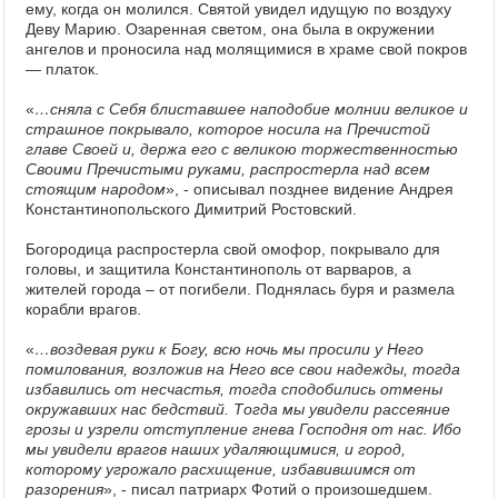
ему, когда он молился. Святой увидел идущую по воздуху
Деву Марию. Озаренная светом, она была в окружении
ангелов и проносила над молящимися в храме свой покров
— платок.
«
…сняла с Себя блиставшее наподобие молнии великое и
страшное покрывало, которое носила на Пречистой
главе Своей и, держа его с великою торжественностью
Своими Пречистыми руками, распростерла над всем
стоящим народом
», - описывал позднее видение Андрея
Константинопольского Димитрий Ростовский.
Богородица распростерла свой омофор, покрывало для
головы, и защитила Константинополь от варваров, а
жителей города – от погибели. Поднялась буря и размела
корабли врагов.
«
…воздевая руки к Богу, всю ночь мы просили у Него
помилования, возложив на Него все свои надежды, тогда
избавились от несчастья, тогда сподобились отмены
окружавших нас бедствий. Тогда мы увидели рассеяние
грозы и узрели отступление гнева Господня от нас. Ибо
мы увидели врагов наших удаляющимися, и город,
которому угрожало расхищение, избавившимся от
разорения
», - писал патриарх Фотий о произошедшем.