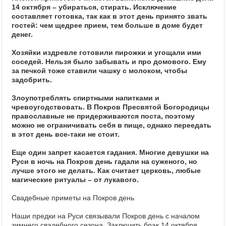
14 октября – убираться, стирать. Исключение
составляет готовка, так как в этот день принято звать
гостей: чем щедрее прием, тем больше в доме будет
денег.
Хозяйки издревле готовили пирожки и угощали ими
соседей. Нельзя было забывать и про домового. Ему
за печкой тоже ставили чашку с молоком, чтобы
задобрить.
Злоупотреблять спиртными напитками и
чревоугодствовать. В Покров Пресвятой Богородицы
православные не придерживаются поста, поэтому
можно не ограничивать себя в пище, однако переедать
в этот день все-таки не стоит.
Еще один запрет касается гадания. Многие девушки на
Руси в ночь на Покров день гадали на суженого, но
лучше этого не делать. Как считает церковь, любые
магические ритуалы – от лукавого.
Свадебные приметы на Покров день
Наши предки на Руси связывали Покров день с началом
зимнего свадебного сезона. Заключить брак 14 октября