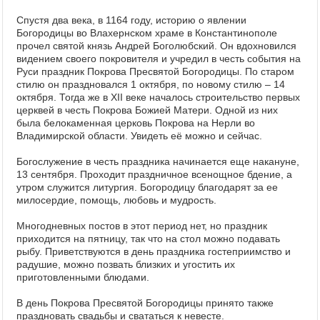
Спустя два века, в 1164 году, историю о явлении
Богородицы во Влахернском храме в Константинополе
прочел святой князь Андрей Боголюбский. Он вдохновился
видением своего покровителя и учредил в честь события на
Руси праздник Покрова Пресвятой Богородицы. По старом
стилю он праздновался 1 октября, по новому стилю – 14
октября. Тогда же в XII веке началось строительство первых
церквей в честь Покрова Божией Матери. Одной из них
была белокаменная церковь Покрова на Нерли во
Владимирской области. Увидеть её можно и сейчас.
Богослужение в честь праздника начинается еще накануне,
13 сентября. Проходит праздничное всенощное бдение, а
утром служится литургия. Богородицу благодарят за ее
милосердие, помощь, любовь и мудрость.
Многодневных постов в этот период нет, но праздник
приходится на пятницу, так что на стол можно подавать
рыбу. Приветствуются в день праздника гостеприимство и
радушие, можно позвать близких и угостить их
приготовленными блюдами.
В день Покрова Пресвятой Богородицы принято также
праздновать свадьбы и свататься к невесте.