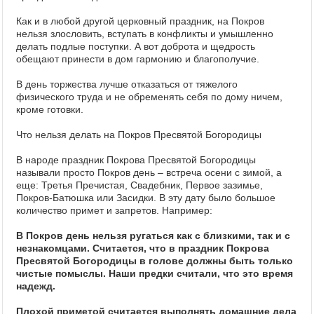
Как и в любой другой церковный праздник, на Покров
нельзя злословить, вступать в конфликты и умышленно
делать подлые поступки. А вот доброта и щедрость
обещают принести в дом гармонию и благополучие.
В день торжества лучше отказаться от тяжелого
физического труда и не обременять себя по дому ничем,
кроме готовки.
Что нельзя делать на Покров Пресвятой Богородицы
В народе праздник Покрова Пресвятой Богородицы
называли просто Покров день – встреча осени с зимой, а
еще: Третья Пречистая, Свадебник, Первое зазимье,
Покров-Батюшка или Засидки. В эту дату было большое
количество примет и запретов. Например:
В Покров день нельзя ругаться как с близкими, так и с
незнакомцами. Считается, что в праздник Покрова
Пресвятой Богородицы в голове должны быть только
чистые помыслы. Наши предки считали, что это время
надежд.
Плохой приметой считается выполнять домашние дела