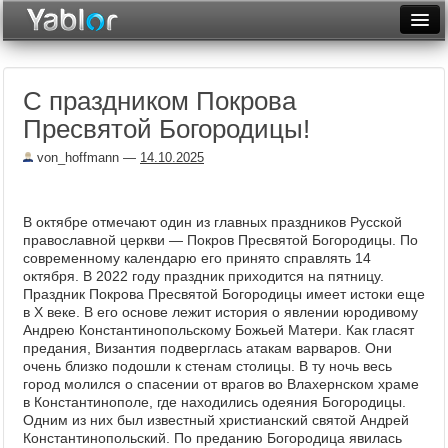
Разместить статью
Войти
С праздником Покрова
Неделя
Пресвятой Богородицы!
Месяц
von_hoffmann
—
14.10.2025
Рейтинги
Архив
В октябре отмечают один из главных праздников Русской
православной церкви — Покров Пресвятой Богородицы. По
современному календарю его принято справлять 14
Фототоп
октября. В 2022 году праздник приходится на пятницу.
Праздник Покрова Пресвятой Богородицы имеет истоки еще
Видеотоп
в X веке. В его основе лежит история о явлении юродивому
Андрею Константинопольскому Божьей Матери. Как гласят
предания, Византия подверглась атакам варваров. Они
очень близко подошли к стенам столицы. В ту ночь весь
город молился о спасении от врагов во Влахернском храме
в Константинополе, где находились одеяния Богородицы.
Одним из них был известный христианский святой Андрей
Константинопольский. По преданию Богородица явилась