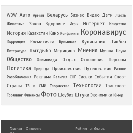
Авто
Беларусь
WOW
Бизнес
Видео
Дети
Армия
Жесть
Интернет
Закон
Здоровье
Животные
Игры
Искусство
Коронавирус
История
Казахстан
Кино
Конфликты
Кулинария
Ликбез
Косметичка
Коррупция
Криминал
Мнения
Лытдыбр
Медицина
Литература
Музыка
Наука
Общество
Отдых
Отношения
Персоны
Олимпиада
Политика
Происшествия
Путешествия
Природа
Разное
Реклама
Сиськи
События
Спорт
Разоблачения
Религия
СНГ
Технологии
Страны
Транспорт
ТВ и СМИ
Творчество
Фото
Штуки
Шоубиз
Экономика
Троллинг
Финансы
Юмор
Главная
О проекте
Рейтинг топ блогов
,