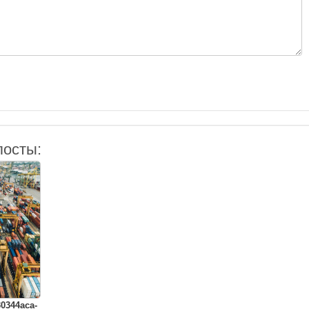
посты:
30344aca-