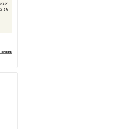
чных
3.15
точник