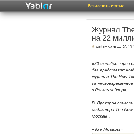
Разместить статью
Журнал Th
на 22 милл
varlamov.ru
—
26.10.
«23 октября через д
без представителей
журнала The New Ti
за несвоевременно
в Роскомнадзор», — 
В. Прохоров отмети
редактора The New 
Москвы».
«Эхо Москвы»