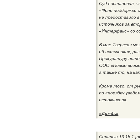
Суд постановил, ч
«Фонд поддержки 
не предоставило в
источников за вт
«Интерфакс» со сс
В мае Тверская ме
об источниках, ра
Прокуратуру интер
ООО «Новые време
а также то, на ка
Кроме того, от ру
по «порядку уведо
источников».
«Дождь»
Статью 13.15.1 [п