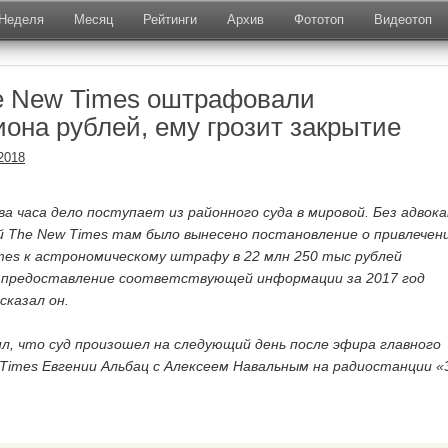
Неделя
Месяц
Рейтинги
Архив
Фототоп
Видеотоп
e New Times оштрафовали
иона рублей, ему грозит закрытие
2018
ва часа дело поступает из районного суда в мировой. Без адвок
 The New Times там было вынесено постановление о привлечен
mes к астрономическому штрафу в 22 млн 250 тыс рублей
е предоставление соответствующей информации за 2017 год
сказал он.
л, что суд произошел на следующий день после эфира главного
Times Евгении Альбац с Алексеем Навальным на радиостанции «