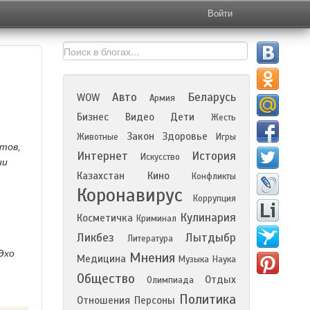
Войти
Авто
Беларусь
WOW
Армия
Бизнес
Видео
Дети
Жесть
Закон
Здоровье
Животные
Игры
атов,
Интернет
История
Искусство
ии
Казахстан
Кино
Конфликты
Коронавирус
Коррупция
Кулинария
Косметичка
Криминал
Ликбез
Лытдыбр
Литература
Эхо
Мнения
Медицина
Музыка
Наука
Общество
Отдых
Олимпиада
Политика
Отношения
Персоны