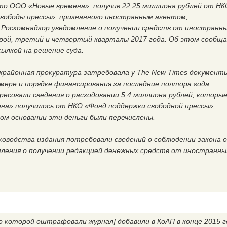
то ООО «Новые времена», получив 22,25 миллиона рублей от НК
свободы прессы», признанного иностранным агентом,
 Роскомнадзор уведомление о получении средств от иностранн
орой, третий и четвертый кварталы 2017 года. Об этом сообщ
ылкой на решение суда.
жрайонная прокуратура затребовала у The New Times документ
змере и порядке финансирования за последние полтора года.
есовали сведения о расходовании 5,4 миллиона рублей, которы
на» получилось от НКО «Фонд поддержки свободной прессы»,
ком основании эти деньги были перечислены.
ководства издания потребовали сведений о соблюдении закона 
мления о получении редакцией денежных средств от иностранны
о которой оштрафовали журнал] добавили в КоАП в конце 2015 г