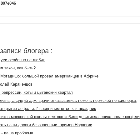
d807e846
аписи блогера :
Руси особенно не любят
л закон, как быть?
 Могадишо: большой провал американцев в Африке
олай Караченцов
 репрессии, коты и цыганский квартал
жизнь, а сущий ад»: врачи отказывались помочь пермской пенсионерке,
открытие асфальта" воспринимается как праздник
ников московской школы жестоко избили девятиклассника после конфли
ать наши дороги безопасными: пример Норвегии
 – ваша проблема