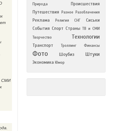
О
Происшествия
Природа
Путешествия
Разное
Разоблачения
ых
Реклама
Сиськи
Религия
СНГ
ает
События
Спорт
Страны
ТВ и СМИ
Технологии
Творчество
ы
Транспорт
Троллинг
Финансы
Фото
Штуки
Шоубиз
е
Экономика
Юмор
о СМИ
х
ода.