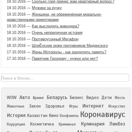
19.10.2016
—
Сколько горя принес вам квартирный вопрос?
19.10.2016
—
Мужики за ручку
19.10.2016
—
Женщина, не обременённая морально-
нравственными ориентирами
19.10.2016
—
Как выследить живодера?
18.10.2016
—
Очень неприличная история
18.10.2016
—
Противоугонный Мегафон
18.10.2016
—
ШпиЁнские рожи противников Мединского
17.10.2016
—
Жены Моторолы - как разделить память?
17.10.2016
—
Памятник Грозному - нужно или нет?
Авто
Беларусь
WOW
Бизнес
Видео
Дети
Армия
Жесть
Интернет
Закон
Здоровье
Животные
Игры
Искусство
Коронавирус
История
Казахстан
Кино
Конфликты
Кулинария
Ликбез
Косметичка
Коррупция
Криминал