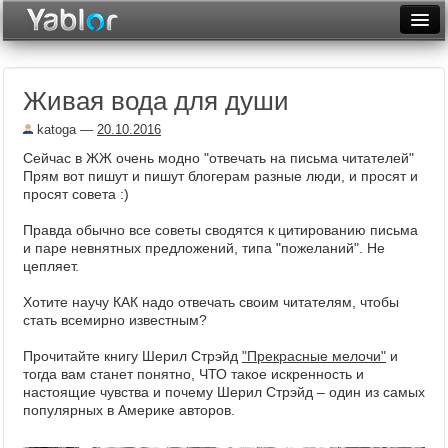
Разместить статью
Войти
Живая вода для души
Неделя
katoga
—
20.10.2016
Месяц
Сейчас в ЖЖ очень модно "отвечать на письма читателей"
Прям вот пишут и пишут блогерам разные люди, и просят и
Рейтинги
просят совета :)
Архив
Правда обычно все советы сводятся к цитированию письма
и паре невнятных предложений, типа "пожеланий". Не
Фототоп
цепляет.
Видеотоп
Хотите научу КАК надо отвечать своим читателям, чтобы
стать всемирно известным?
Прочитайте книгу Шерил Стрэйд
"Прекрасные мелочи"
и
тогда вам станет понятно, ЧТО такое искренность и
настоящие чувства и почему Шерил Стрэйд – один из самых
популярных в Америке авторов.