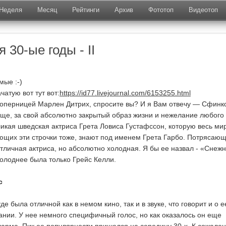
Неделя
Месяц
Рейтинги
Архив
Фототоп
Видеотоп
 30-ые годы - II
мые :-)
атую вот тут вот:
https://id77.livejournal.com/6153255.html
соперницей Марлен Дитрих, спросите вы? И я Вам отвечу — Сфинкс
ще, за свой абсолютно закрытый образ жизни и нежелание любого
икая шведская актриса Грета Ловиса Густафссон, которую весь мир
ющих эти строчки тоже, знают под именем Грета Гарбо. Потрясаю
тличная актриса, но абсолютно холодная. Я бы ее назвал - «Снеж
холоднее была только Грейс Келли.
с
де была отличной как в немом кино, так и в звуке, что говорит и о е
вании. У нее немного специфичный голос, но как оказалось он еще