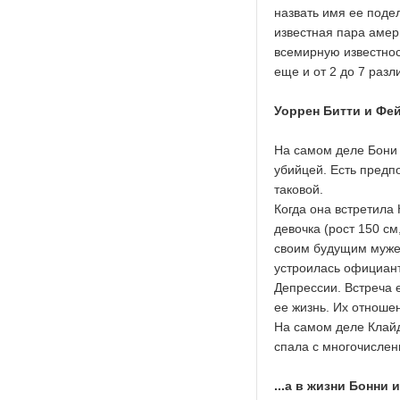
назвать имя ее поде
известная пара амер
всемирную известнос
еще и от 2 до 7 разл
Уоррен Битти и Фей
На самом деле Бони 
убийцей. Есть предп
таковой.
Когда она встретила
девочка (рост 150 см
своим будущим мужем
устроилась официант
Депрессии. Встреча 
ее жизнь. Их отноше
На самом деле Клайд
спала с многочислен
...а в жизни Бонни 