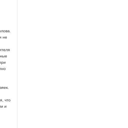
рлова.
и не
ителя
нные
при
пно
зяек.
я, что
ии и