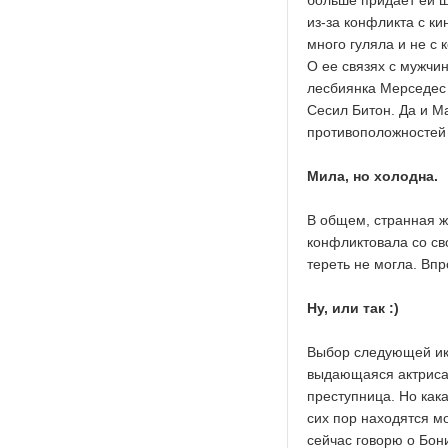
больше придает ей ш
из-за конфликта с к
много гуляла и не с 
О ее связях с мужчин
лесбиянка Мерседес 
Сесил Битон. Да и Ма
противоположностей 
Мила, но холодна.
В общем, странная ж
конфликтовала со св
тереть не могла. Вп
Ну, или так :)
Выбор следующей ико
выдающаяся актриса,
преступница. Но как
сих пор находятся м
сейчас говорю о Бон