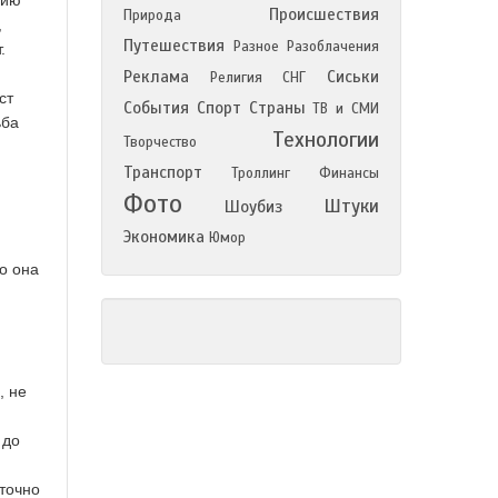
нию
Происшествия
Природа
,
Путешествия
Разное
Разоблачения
.
Реклама
Сиськи
Религия
СНГ
ст
События
Спорт
Страны
ТВ и СМИ
ьба
Технологии
Творчество
Транспорт
Троллинг
Финансы
Фото
Штуки
Шоубиз
Экономика
Юмор
о она
, не
 до
точно