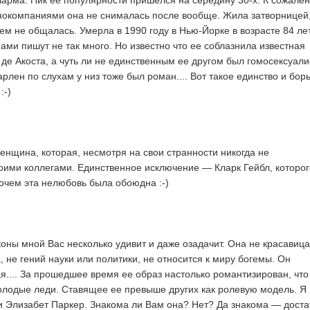
арма. Пик ее популярности пришелся на середину 30-х. К сожале
инокомпаниями она не снималась после вообще. Жила затворницей
кем не общалась. Умерла в 1990 году в Нью-Йорке в возрасте 84 лет
ами пишут не так много. Но известно что ее соблазнила известная
де Акоста, а чуть ли не единственным ее другом был гомосексуали
рлен по слухам у низ тоже был роман.... Вот такое единство и бор
:-)
енщина, которая, несмотря на свои странности никогда не
оими коллегами. Единственное исключение — Кларк Гейбл, которог
рочем эта нелюбовь была обоюдна :-)
ны мной Вас несколько удивит и даже озадачит. Она не красавица
 не гений науки или политики, не относится к миру богемы. Он
ая.... За прошедшее время ее образ настолько романтизирован, что
олодые леди. Ставящее ее превыше других как ролевую модель. Я
и Элизабет Паркер. Знакома ли Вам она? Нет? Да знакома — доста