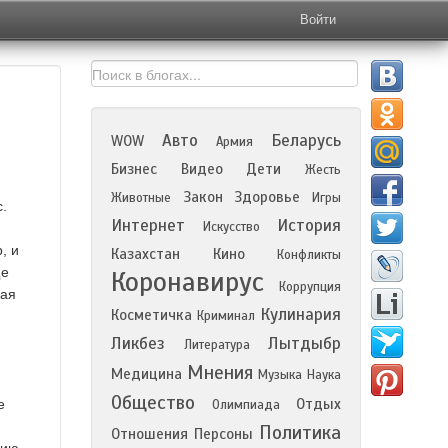
Войти
Авто
Беларусь
WOW
Армия
Бизнес
Видео
Дети
Жесть
Закон
Здоровье
Животные
Игры
.
Интернет
История
Искусство
, и
Казахстан
Кино
Конфликты
ще
Коронавирус
Коррупция
ная
Кулинария
Косметичка
Криминал
Ликбез
Лытдыбр
Литература
Мнения
Медицина
Музыка
Наука
Общество
Отдых
е
Олимпиада
Политика
Отношения
Персоны