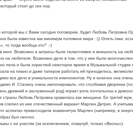
который стоит до сих пор.
 о которой мы с Вами сегодня поговорим, будет Любовь Петровна О
 она была известна как минимум половине мира :-)) Опять-таки, есл
», то тогда вообще кто? :-)
 в кино. Возможно и актрисы были талантливее и внешность на люб
но на любителя. Возможно дело в том, что у нее были многочисле
но пела и была хористкой некоторое время в Музыкальной студии 
рала на пиано и даже тапером работать ей приходилось, великоле
димо все дело в уникальности компонентов. Ну и конечно она очень
димо И. Сталину очень импонировало, что столбовая дворянка (по
нь древний и заслуженный род) играет роль почтальонш и домохо
ве страны Любовь Петровна нравилась как женщина. Ее третий муж,
в слепил из нее отечественный вариант Марлен Дитрих. А учитыва
 то аспектах превосходила знаменитую Марлен (например, в энерг
образ был неплох.
ьмы с ее участие (за исключением, пожалуй, только «Весны»).