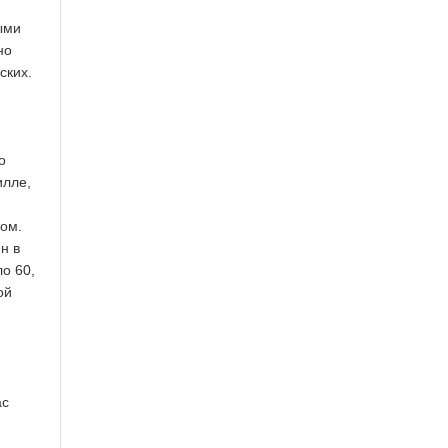
ыми
но
ских.
о
илле,
ром.
н в
о 60,
ой
ас