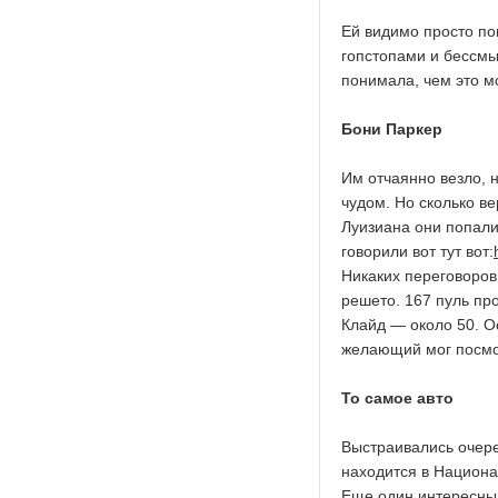
Ей видимо просто по
гопстопами и бессмы
понимала, чем это м
Бони Паркер
Им отчаянно везло, 
чудом. Но сколько ве
Луизиана они попали
говорили вот тут вот:
Никаких переговоров
решето. 167 пуль пр
Клайд — около 50. О
желающий мог посмот
То самое авто
Выстраивались очере
находится в Национа
Еще один интересный