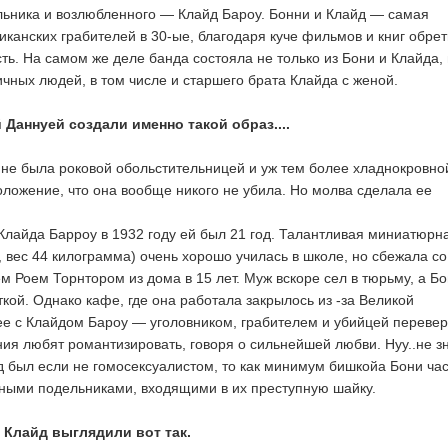
льника и возлюбленного — Клайд Бароу. Бонни и Клайд — самая
иканских грабителей в 30-ые, благодаря куче фильмов и книг обре
ть. На самом же деле банда состояла не только из Бони и Клайда,
ичных людей, в том числе и старшего брата Клайда с женой.
 Даннуей создали именно такой образ....
не была роковой обольстительницей и уж тем более хладнокровно
оложение, что она вообще никого не убила. Но молва сделала ее
 Клайда Барроу в 1932 году ей был 21 год. Талантливая миниатюрн
, вес 44 килограмма) очень хорошо училась в школе, но сбежала со
 Роем Торнтором из дома в 15 лет. Муж вскоре сел в тюрьму, а Б
кой. Однако кафе, где она работала закрылось из -за Великой
ее с Клайдом Бароу — уголовником, грабителем и убийцей переве
ния любят романтизировать, говоря о сильнейшей любви. Нуу..не з
 был если не гомосексуалистом, то как минимум бишкойа Бони ча
ными подельниками, входящими в их преступную шайку.
и Клайд выглядили вот так.