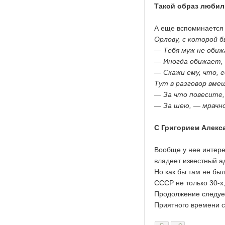
Такой образ люби
А еще вспоминается
Орлову, с которой б
— Тебя муж не оби
— Иногда обижает, 
— Скажи ему, что, 
Тут в разговор вме
— За что повесите
— За шею, — мрачно
С Григорием Алек
Вообще у нее интере
владеет известный а
Но как бы там не бы
СССР не только 30-х,
Продолжение следует
Приятного времени с