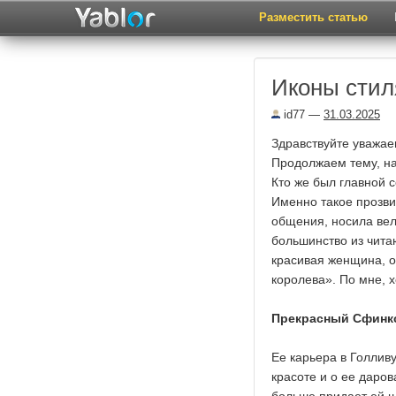
Разместить статью
Иконы стиля
id77
—
31.03.2025
Здравствуйте уважае
Продолжаем тему, нач
Кто же был главной 
Именно такое прозви
общения, носила вел
большинство из чита
красивая женщина, о
королева». По мне, 
Прекрасный Сфинк
Ее карьера в Голливу
красоте и о ее даро