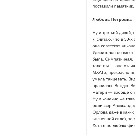
поставили памятник, 
Любовь Петровна
Ну и третьей дивой,
Я считаю, что в 30-х
она советская «икона
Удивителен ее взлет
была. Симпатичная, 
таланты — она отлич
МХАТе, прекрасно иг
умела танцевать. Ви
нравилась Вождю. Ви
матери — вообще оче
Ну и конечно же гла
режиссер Александро
Орлова даже в каких
жизненной силе), то 
Хотя я не люблю фил