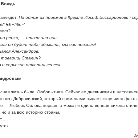
л Вождь
 анекдот:
На одном из приемов в Кремле Иосиф Виссарионович сп
ыл на «ты»:
жает?
но редко, — ответила она.
если он будет тебя обижать, мы его повесим!
шался Александров:
, товарищ Сталин?
 и серьезно ответил генсек.
сандровым
сная жизнь была. Любопытная. Сейчас ее дневниками и наследие
двокат Добровинский, который временами выдает «горячие» факты
ло — Любовь Орлова первая, а может и единственная «икона стиля
 но и за всю историю страны.
...
уток.
Ис