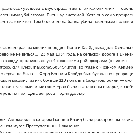
нравилось чувствовать вкус страха и жить так как они жили — смел
сленными убийствами. Быть над системой. Хотя она сама прекрас
ожет закончится. Тем более, когда банда убила нескольких полицей
несколько раз, из многих передряг Бони и Клайд выходили буквальн
ревочке не виться.... 23 мая 1934 года, на сельской дороге в Биенв
 в засаду, организованную 4 техасскими рейнджерами (о них мы
https://id77.livejournal.com/5685454.html
) во главе с Фрэнком Хейме
 о сдаче не было — Форд Бонни и Клайда был буквально превраще
ошили машину, из них больше 110 попали в бандитов: Бонни — окол
статки тел знаменитых гангстеров были выставлены в морге, и люб
реть на них. Цена вопроса – один доллар.
ди. Автомобиль в котором Бонни и Клайд были расстреляны, сейч
льном музее Преступления и Наказания.
 факт — спустя всего неделю на месте их смерти, неизвестные