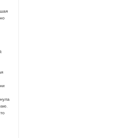
тшая
 но
й
ая
они
рнула
наю.
сто