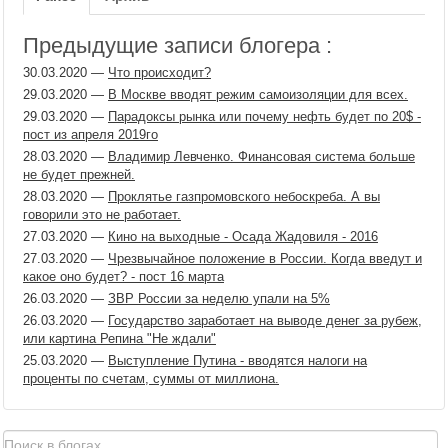
Предыдущие записи блогера :
30.03.2020
—
Что происходит?
29.03.2020
—
В Москве вводят режим самоизоляции для всех.
29.03.2020
—
Парадоксы рынка или почему нефть будет по 20$ -
пост из апреля 2019го
28.03.2020
—
Владимир Левченко. Финансовая система больше
не будет прежней.
28.03.2020
—
Проклятье газпромовского небоскреба. А вы
говорили это не работает.
27.03.2020
—
Кино на выходные - Осада Жадовиля - 2016
27.03.2020
—
Чрезвычайное положение в России. Когда введут и
какое оно будет? - пост 16 марта
26.03.2020
—
ЗВР России за неделю упали на 5%
26.03.2020
—
Государство заработает на выводе денег за рубеж,
или картина Репина "Не ждали"
25.03.2020
—
Выступление Путина - вводятся налоги на
проценты по счетам, суммы от миллиона.