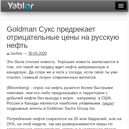
Разместить статью
Войти
Goldman Сукс предрекает
Неделя
отрицательные цены на русскую
Месяц
нефть
Рейтинги
taxfree
—
30.03.2020
Это была плохая новость. Хорошая новость заключается в
Архив
том, что такой же пиздец ждет нефть американскую и
канадскую. Да сгори же и хата у соседа, если свою ты уже
Фототоп
спалил, главный лозунг современных ватнегов.
Видеотоп
(Bloomberg) - спрос на нефть рушится более быстрыми
темпами, чем кто-либо предсказывал и территории с
добычей нефти без выхода к морю , например в США,
России и Канады являются наиболее уязвимыми,
пишут
подрывные агенты в Goldman Sachs Group Inc.
Потребление нефти сократится на 26 млн баррелей, или на
25%, на этой неделе, так как разворачиваются меры по