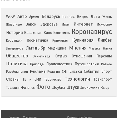
Авто
Беларусь
WOW
Бизнес
Видео
Дети
Армия
Жесть
Интернет
Закон
Здоровье
Животные
Игры
Искусство
Коронавирус
История
Казахстан
Кино
Конфликты
Кулинария
Ликбез
Косметичка
Коррупция
Криминал
Мнения
Лытдыбр
Медицина
Литература
Музыка
Наука
Общество
Отдых
Отношения
Персоны
Олимпиада
Политика
Происшествия
Путешествия
Природа
Разное
Реклама
Сиськи
События
Спорт
Разоблачения
Религия
СНГ
Технологии
Страны
Транспорт
ТВ и СМИ
Творчество
Фото
Штуки
Шоубиз
Экономика
Троллинг
Финансы
Юмор
Главная
О проекте
Рейтинг топ блогов
,