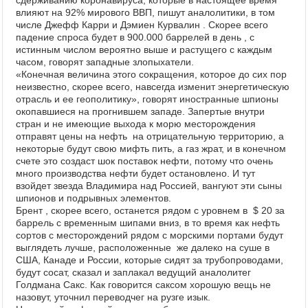
сдерживанию коронавируса, которые в настоящее время
влияют на 92% мирового ВВП, пишут аналолитики, в том
числе Джефф Карри и Дэмиен Курвалин . Скорее всего
падение спроса будет в 900.000 баррелей в день , с
истинным числом вероятно выше и растущего с каждым
часом, говорят западные злопыхатели.
«Конечная величина этого сокращения, которое до сих пор
неизвестно, скорее всего, навсегда изменит энергетическую
отрасль и ее геополитику», говорят иностранные шпионы
окопавшиеся на прогнившем западе. Запертые внутри
стран и не имеющие выхода к морю месторождения
отправят цены на нефть на отрицательную территорию, а
некоторые будут свою мифть пить, а газ жрат, и в конечном
счете это создаст шок поставок нефти, потому что очень
много производства нефти будет остановлено. И тут
взойдет звезда Владимира над Россией, вангуют эти сыны
шпионов и подрывных элементов.
Брент , скорее всего, останется рядом с уровнем в $ 20 за
баррель с временным шипами вниз, в то время как нефть
сортов с месторождений рядом с морскими портами будут
выглядеть лучше, расположенные же далеко на суше в
США, Канаде и России, которые сидят за трубопроводами,
будут сосат, сказал и заплакал ведущий аналолитег
Голдмана Сакс. Как говорится саксом хорошую вещь не
назовут, уточнил переводчег на рузге изык.