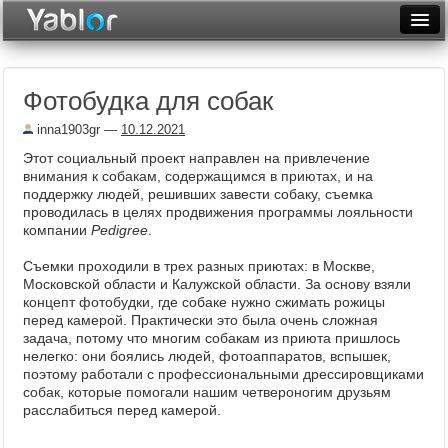
Разместить статью
Войти
Фотобудка для собак
Неделя
inna1903gr
—
10.12.2021
Месяц
Этот социальный проект направлен на привлечение
внимания к собакам, содержащимся в приютах, и на
Рейтинги
поддержку людей, решивших завести собаку, съемка
проводилась в целях продвижения программы лояльности
Архив
компании
Pedigree
.
Фототоп
Съемки проходили в трех разных приютах: в Москве,
Московской области и Калужской области. За основу взяли
Видеотоп
концепт фотобудки, где собаке нужно сжимать рожицы
перед камерой. Практически это была очень сложная
задача, потому что многим собакам из приюта пришлось
нелегко: они боялись людей, фотоаппаратов, вспышек,
поэтому работали с профессиональными дрессировщиками
собак, которые помогали нашим четвероногим друзьям
расслабиться перед камерой.