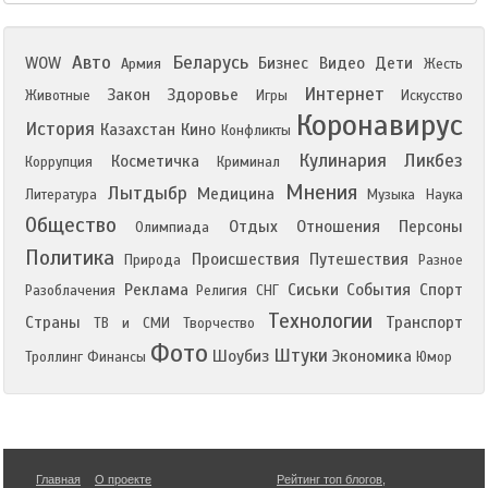
Авто
Беларусь
WOW
Бизнес
Видео
Дети
Армия
Жесть
Интернет
Закон
Здоровье
Животные
Игры
Искусство
Коронавирус
История
Казахстан
Кино
Конфликты
Кулинария
Ликбез
Косметичка
Коррупция
Криминал
Мнения
Лытдыбр
Медицина
Литература
Музыка
Наука
Общество
Отдых
Отношения
Персоны
Олимпиада
Политика
Происшествия
Путешествия
Природа
Разное
Реклама
Сиськи
События
Спорт
Разоблачения
Религия
СНГ
Технологии
Страны
Транспорт
ТВ и СМИ
Творчество
Фото
Штуки
Шоубиз
Экономика
Троллинг
Финансы
Юмор
Главная
О проекте
Рейтинг топ блогов
,