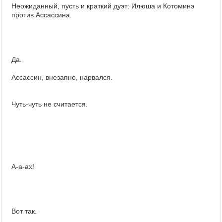
Неожиданный, пусть и краткий дуэт: Илюша и Котоминэ
против Ассассина.
Да.
Ассассин, внезапно, нарвался.
Чуть-чуть не считается.
А-а-ах!
Вот так.