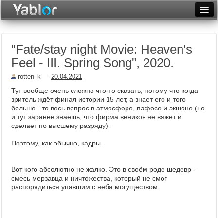
Разместить статью
Войти
"Fate/stay night Movie: Heaven's
Неделя
Feel - III. Spring Song", 2020.
Месяц
rotten_k
—
20.04.2021
Рейтинги
Тут вообще очень сложно что-то сказать, потому что когда
зритель ждёт финал истории 15 лет, а знает его и того
Архив
больше - то весь вопрос в атмосфере, пафосе и экшоне (но
и тут заранее знаешь, что фирма веников не вяжет и
сделает по высшему разряду).
Фототоп
Поэтому, как обычно, кадры.
Видеотоп
Вот кого абсолютно не жалко. Это в своём роде шедевр -
смесь мерзавца и ничтожества, который не смог
распорядиться упавшим с неба могуществом.