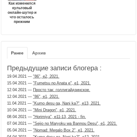
Как изменился
культовый
онлайн-шутер и
что осталось
прежним
Ранее
Архив
Предыдущие записи блогера :
19.04.2021
—
"86", е2, 2021.
15.04.2021
—
"Fumetsu no Anata e", е1, 2021.
12.04.2021
—
Просто так: голлигайдзинское.
12.04.2021
—
"86", е1, 2021.
11.04.2021
—
"Kumo desu ga, Nani ka?", е13, 2021.
10.04.2021
—
"Mini Dragon", е1, 2021.
08.04.2021
—
"Horimiya", е11-13, 2021 - fin.
07.04.2021
—
"Seijo no Maryoku wa Bannou Desu", е1, 2021.
05.04.2021
—
"Nomad: Megalo Box 2", е1, 2021.
04.04.2021
—
"Kumo desu ga, Nani ka?", е12, 2021.