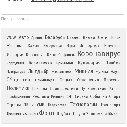
Авто
Беларусь
WOW
Бизнес
Видео
Дети
Армия
Жесть
Интернет
Закон
Здоровье
Животные
Игры
Искусство
Коронавирус
История
Казахстан
Кино
Конфликты
Кулинария
Ликбез
Косметичка
Коррупция
Криминал
Мнения
Лытдыбр
Медицина
Литература
Музыка
Наука
Общество
Отдых
Отношения
Персоны
Олимпиада
Политика
Происшествия
Путешествия
Природа
Разное
Реклама
Сиськи
События
Спорт
Разоблачения
Религия
СНГ
Технологии
Страны
Транспорт
ТВ и СМИ
Творчество
Фото
Штуки
Шоубиз
Экономика
Троллинг
Финансы
Юмор