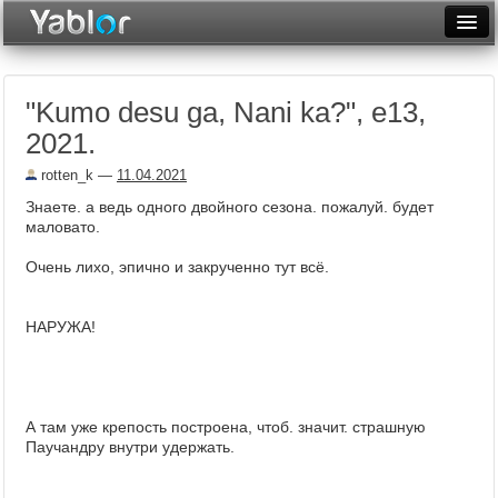
Разместить статью
Войти
"Kumo desu ga, Nani ka?", е13,
Неделя
2021.
Месяц
rotten_k
—
11.04.2021
Рейтинги
Знаете. а ведь одного двойного сезона. пожалуй. будет
маловато.
Архив
Очень лихо, эпично и закрученно тут всё.
Фототоп
НАРУЖА!
Видеотоп
А там уже крепость построена, чтоб. значит. страшную
Паучандру внутри удержать.