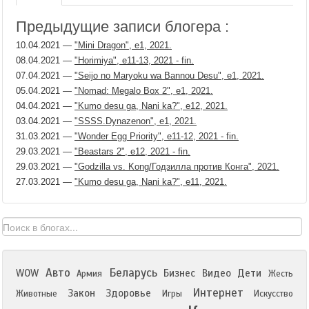
Предыдущие записи блогера :
10.04.2021
—
"Mini Dragon", е1, 2021.
08.04.2021
—
"Horimiya", е11-13, 2021 - fin.
07.04.2021
—
"Seijo no Maryoku wa Bannou Desu", е1, 2021.
05.04.2021
—
"Nomad: Megalo Box 2", е1, 2021.
04.04.2021
—
"Kumo desu ga, Nani ka?", е12, 2021.
03.04.2021
—
"SSSS.Dynazenon", е1, 2021.
31.03.2021
—
"Wonder Egg Priority", е11-12, 2021 - fin.
29.03.2021
—
"Beastars 2", е12, 2021 - fin.
29.03.2021
—
"Godzilla vs. Kong/Годзилла против Конга", 2021.
27.03.2021
—
"Kumo desu ga, Nani ka?", е11, 2021.
Авто
Беларусь
WOW
Бизнес
Видео
Дети
Армия
Жесть
Интернет
Закон
Здоровье
Животные
Игры
Искусство