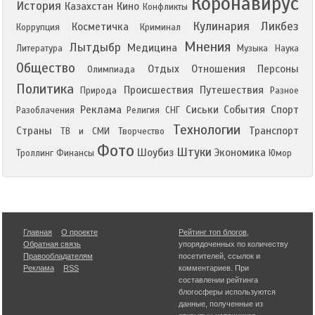
Коронавирус
История
Казахстан
Кино
Конфликты
Кулинария
Ликбез
Косметичка
Коррупция
Криминал
Мнения
Лытдыбр
Медицина
Литература
Музыка
Наука
Общество
Отдых
Отношения
Персоны
Олимпиада
Политика
Происшествия
Путешествия
Природа
Разное
Реклама
Сиськи
События
Спорт
Разоблачения
Религия
СНГ
Технологии
Страны
Транспорт
ТВ и СМИ
Творчество
Фото
Штуки
Шоубиз
Экономика
Троллинг
Финансы
Юмор
Главная
О проекте
Рейтинг топ блогов
,
Обратная связь
упорядоченных по количеству
Правообладателям
посетителей, ссылок и
Реклама
RSS
комментариев. При
составлении рейтинга
блогосферы используются
данные, полученные из