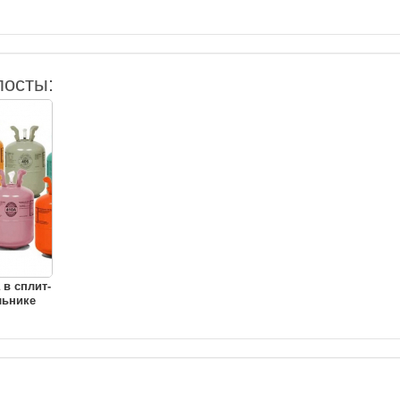
посты:
 в сплит-
льнике