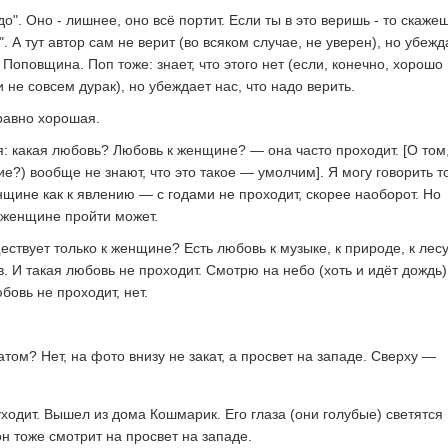
о". Оно - лишнее, оно всё портит. Если ты в это веришь - то скажеш
. А тут автор сам не верит (во всяком случае, не уверен), но убежд
 Поповщина. Поп тоже: знает, что этого нет (если, конечно, хорошо
 не совсем дурак), но убеждает нас, что надо верить.
 равно хорошая.
я: какая любовь? Любовь к женщине? — она часто проходит. [О том,
е?) вообще не знают, что это такое — умолчим]. Я могу говорить т
нщине как к явлению — с годами не проходит, скорее наоборот. Но
 женщине пройти может.
ствует только к женщине? Есть любовь к музыке, к природе, к лесу
в. И такая любовь не проходит. Смотрю на небо (хоть и идёт дождь)
юбовь не проходит, нет.
атом? Нет, на фото внизу не закат, а просвет на западе. Сверху —
уходит. Вышел из дома Кошмарик. Его глаза (они голубые) светятся
н тоже смотрит на просвет на западе.