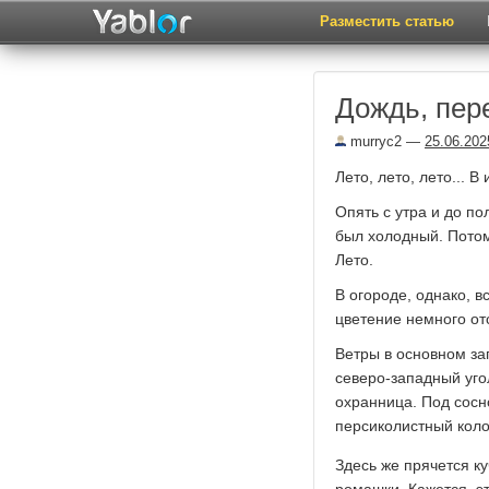
Разместить статью
Дождь, пер
murryc2
—
25.06.202
Лето, лето, лето... 
Опять с утра и до по
был холодный. Потом 
Лето.
В огороде, однако, в
цветение немного от
Ветры в основном за
северо-западный уго
охранница. Под сосн
персиколистный коло
Здесь же прячется к