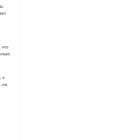
ь:
ает
 что
олько
, к
, на