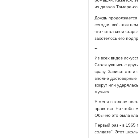
ромашки. Кажется, э
их давала Тамара-с
Дождь продолжается.
сегодня всё-таки не
что читал свои стары
захотелось его подпр
--
Из всех видов искусс
Столкнувшись с друг
сразу. Зависит это и
вполне достоверные 
вокруг или ударялась
музыка.
У меня в голове пост
нравятся. Но чтобы 
Обычно это была клас
Первый раз - в 1965
солдате". Этот школ