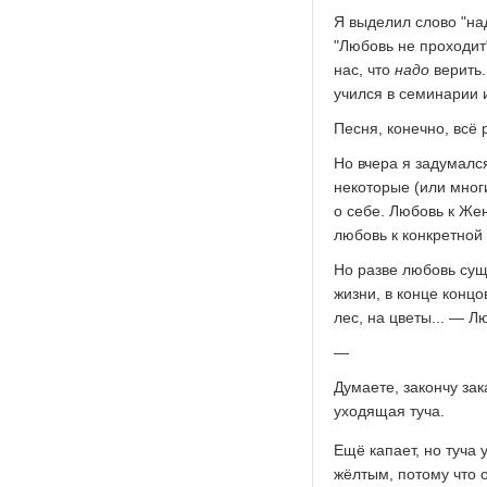
Я выделил слово "над
"Любовь не проходит"
нас, что
надо
верить.
учился в семинарии и
Песня, конечно, всё
Но вчера я задумалс
некоторые (или многи
о себе. Любовь к Же
любовь к конкретной
Но разве любовь суще
жизни, в конце концо
лес, на цветы... — Л
—
Думаете, закончу зак
уходящая туча.
Ещё капает, но туча 
жёлтым, потому что о