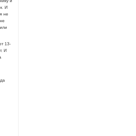
нику и
к. И
я не
 не
били
ет 13-
т. И
а
нда