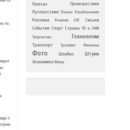
как-то
Происшествия
Природа
Путешествия
Разное
Разоблачения
Реклама
Сиськи
Религия
СНГ
а то,
События
Спорт
Страны
ТВ и СМИ
Технологии
Творчество
Транспорт
Троллинг
Финансы
Фото
Штуки
Шоубиз
твует
Экономика
Юмор
ны
ё
е
аду о
острие