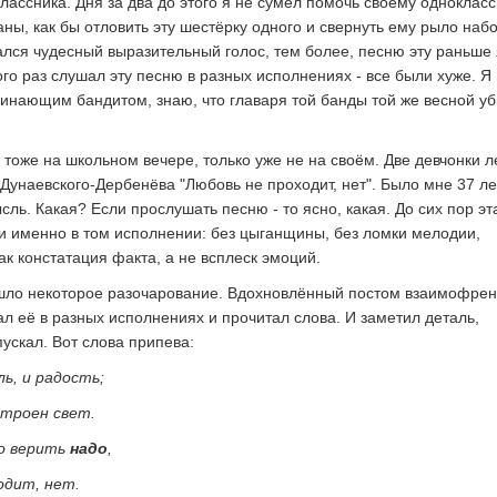
лассника. Дня за два до этого я не сумел помочь своему однокласс
ны, как бы отловить эту шестёрку одного и свернуть ему рыло набо
зался чудесный выразительный голос, тем более, песню эту раньше 
го раз слушал эту песню в разных исполнениях - все были хуже. Я
ачинающим бандитом, знаю, что главаря той банды той же весной у
и тоже на школьном вечере, только уже не на своём. Две девчонки л
Дунаевского-Дербенёва "Любовь не проходит, нет". Было мне 37 ле
ль. Какая? Если прослушать песню - то ясно, какая. До сих пор эт
, и именно в том исполнении: без цыганщины, без ломки мелодии,
к констатация факта, а не всплеск эмоций.
ошло некоторое разочарование. Вдохновлённый постом взаимофре
ал её в разных исполнениях и прочитал слова. И заметил деталь,
ускал. Вот слова припева:
ль, и радость;
строен свет.
о верить
надо
,
одит, нет.