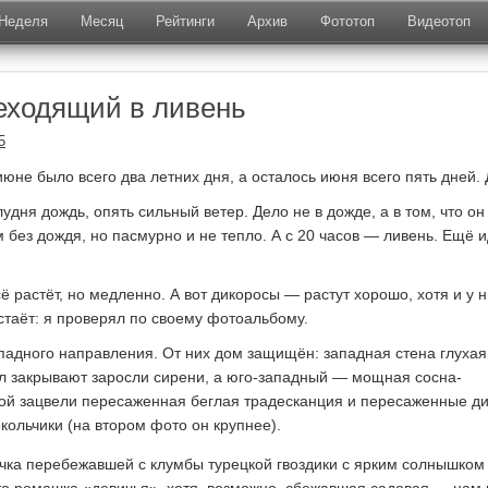
Неделя
Месяц
Рейтинги
Архив
Фототоп
Видеотоп
еходящий в ливень
5
В июне было всего два летних дня, а осталось июня всего пять дней. 
лудня дождь, опять сильный ветер. Дело не в дожде, а в том, что он
без дождя, но пасмурно и не тепло. А с 20 часов — ливень. Ещё и
сё растёт, но медленно. А вот дикоросы — растут хорошо, хотя и у 
стаёт: я проверял по своему фотоальбому.
падного направления. От них дом защищён: западная стена глухая
л закрывают заросли сирени, а юго-западный — мощная сосна-
ой зацвели пересаженная беглая традесканция и пересаженные д
кольчики (на втором фото он крупнее).
учка перебежавшей с клумбы турецкой гвоздики с ярким солнышком