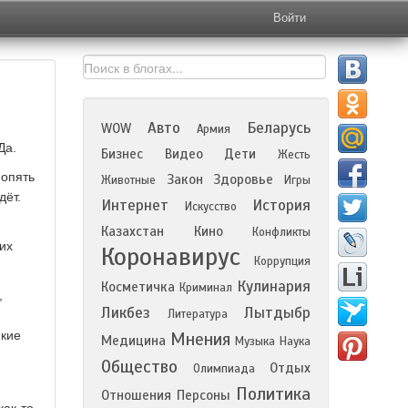
Войти
Авто
Беларусь
WOW
Армия
Да.
Бизнес
Видео
Дети
Жесть
 опять
Закон
Здоровье
Животные
Игры
дёт.
Интернет
История
Искусство
Казахстан
Кино
Конфликты
них
Коронавирус
Коррупция
Кулинария
Косметичка
Криминал
,
Ликбез
Лытдыбр
Литература
икие
Мнения
Медицина
Музыка
Наука
Общество
Отдых
Олимпиада
Политика
Отношения
Персоны