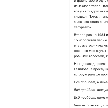
в травле моего однок
изыскивал теперь пла
вот у него вдруг ока
слышал. Потом я мно
знаю, что стало с н
табуреткой.
Второй раз - в 1984 
15 исполняли песню 
впервые возникла мыс
песня во мне звучит
ровными голосами, ка
Но год назад произ
Гатилова, я прослуш
которую раньше проп
Всё пройдёт, и печа
Всё пройдёт, так у
Всё пройдёт, тольк
Что любовь не прох