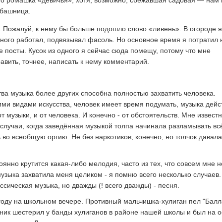
то ромашка «девичья», хотя, возможно, сбежавшая садовая — нам 
обашница.
 Пожалуй, к нему бы больше подошло слово «ливень». В огороде я
много работал, подвязывал фасоль. Но основное время я потратил н
е посты. Кусок из одного я сейчас сюда помещу, потому что мне
авить, точнее, написать к нему комментарий.
тва музыка более других способна полностью захватить человека.
ими видами искусства, человек имеет время подумать, музыка дейс
 от музыки, и от человека. И конечно - от обстоятельств. Мне извест
случаи, когда заведённая музыкой толпа начинала разламывать вс
 во всеобщую оргию. Не без наркотиков, конечно, но толчок давала
оянно крутится какая-либо мелодия, часто из тех, что совсем мне н
музыка захватила меня целиком - я помню всего несколько случаев.
сическая музыка, но дважды (! всего дважды) - песня.
 году на школьном вечере. Противный мальчишка-хулиган пел "Балл
ьник шестерил у банды хулиганов в районе нашей школы и был на 