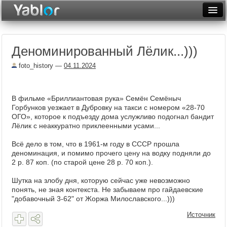
Разместить статью
Войти
Деноминированный Лёлик...)))
Неделя
foto_history
—
04.11.2024
Месяц
Рейтинги
В фильме «Бриллиантовая рука» Семён Семёныч
Горбунков уезжает в Дубровку на такси с номером «28-70
Архив
ОГО», которое к подъезду дома услужливо подогнал бандит
Лёлик с неаккуратно приклеенными усами...
Фототоп
Всё дело в том, что в 1961-м году в СССР прошла
Видеотоп
деноминация, и помимо прочего цену на водку подняли до
2 р. 87 коп. (по старой цене 28 р. 70 коп.).
Шутка на злобу дня, которую сейчас уже невозможно
понять, не зная контекста. Не забываем про гайдаевские
"добавочный 3-62" от Жоржа Милославского...)))
Источник