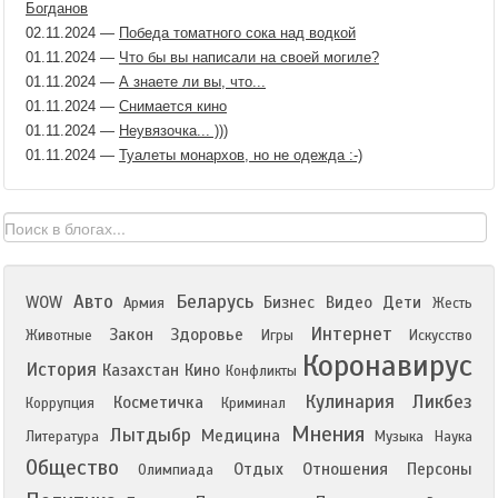
Богданов
02.11.2024
—
Победа томатного сока над водкой
01.11.2024
—
Что бы вы написали на своей могиле?
01.11.2024
—
А знаете ли вы, что...
01.11.2024
—
Снимается кино
01.11.2024
—
Неувязочка... )))
01.11.2024
—
Туалеты монархов, но не одежда :-)
Авто
Беларусь
WOW
Бизнес
Видео
Дети
Армия
Жесть
Интернет
Закон
Здоровье
Животные
Игры
Искусство
Коронавирус
История
Казахстан
Кино
Конфликты
Кулинария
Ликбез
Косметичка
Коррупция
Криминал
Мнения
Лытдыбр
Медицина
Литература
Музыка
Наука
Общество
Отдых
Отношения
Персоны
Олимпиада