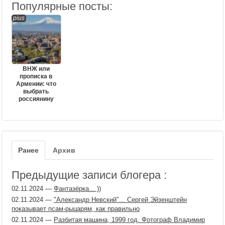
Популярные посты:
pius
ВНЖ или
прописка в
Армении: что
выбрать
россиянину
Ранее
Архив
Предыдущие записи блогера :
02.11.2024
—
Фантазёрка... ))
02.11.2024
—
"Александр Невский"... Сергей Эйзенштейн
показывает псам-рыцарям, как правильно
02.11.2024
—
Разбитая машина, 1999 год. Фотограф Владимир