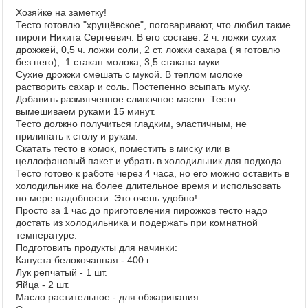
Хозяйке на заметку!
Тесто готовлю "хрущёвское", поговаривают, что любил такие
пироги Никита Сергеевич. В его составе: 2 ч. ложки сухих
дрожжей, 0,5 ч. ложки соли, 2 ст. ложки сахара ( я готовлю
без него), 1 стакан молока, 3,5 стакана муки.
Сухие дрожжи смешать с мукой. В теплом молоке
растворить сахар и соль. Постепенно всыпать муку.
Добавить размягченное сливочное масло. Тесто
вымешиваем руками 15 минут.
Тесто должно получиться гладким, эластичным, не
прилипать к столу и рукам.
Скатать тесто в комок, поместить в миску или в
целлофановый пакет и убрать в холодильник для подхода.
Тесто готово к работе через 4 часа, но его можно оставить в
холодильнике на более длительное время и использовать
по мере надобности. Это очень удобно!
Просто за 1 час до приготовления пирожков тесто надо
достать из холодильника и подержать при комнатной
температуре.
Подготовить продукты для начинки:
Капуста белокочанная - 400 г
Лук репчатый - 1 шт.
Яйца - 2 шт.
Масло растительное - для обжаривания