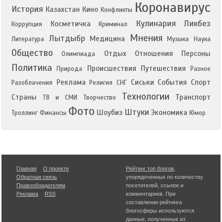
Коронавирус
История
Казахстан
Кино
Конфликты
Кулинария
Ликбез
Косметичка
Коррупция
Криминал
Мнения
Лытдыбр
Медицина
Литература
Музыка
Наука
Общество
Отдых
Отношения
Персоны
Олимпиада
Политика
Происшествия
Путешествия
Природа
Разное
Реклама
Сиськи
События
Спорт
Разоблачения
Религия
СНГ
Технологии
Страны
Транспорт
ТВ и СМИ
Творчество
Фото
Штуки
Шоубиз
Экономика
Троллинг
Финансы
Юмор
Главная
О проекте
Рейтинг топ блогов
,
Обратная связь
упорядоченных по количеству
Правообладателям
посетителей, ссылок и
Реклама
RSS
комментариев. При
составлении рейтинга
блогосферы используются
данные, полученные из