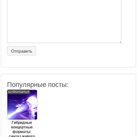
Популярные посты:
scribonianus
Гибридные
концертные
форматы:
синтез живого