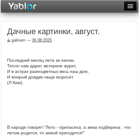
Разместить статью
Войти
Дачные картинки, август.
Неделя
galinam
—
30.08.2025
Месяц
Рейтинги
Последний месяц лета за окном,
Тепло нам дарит, ветерком журит,
Архив
И в астрах разноцветных весь наш дом,
И мокрый дождик чаще моросит.
Фототоп
(Л.Ким).
Видеотоп
В народе говорят:"Лето - припасиха, а зима подбериха : что
летом родится, то зимой пригодится!"