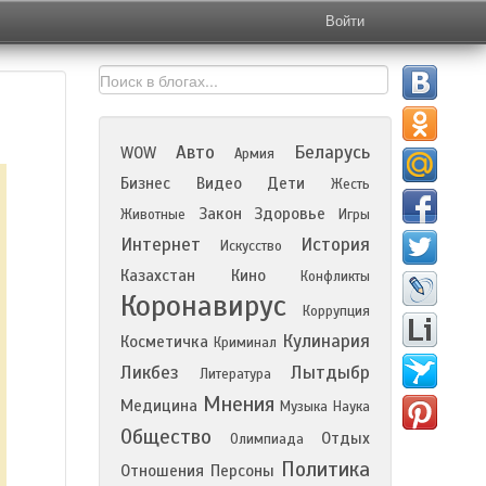
Войти
Авто
Беларусь
WOW
Армия
Бизнес
Видео
Дети
Жесть
Закон
Здоровье
Животные
Игры
Интернет
История
Искусство
Казахстан
Кино
Конфликты
Коронавирус
Коррупция
Кулинария
Косметичка
Криминал
Ликбез
Лытдыбр
Литература
Мнения
Медицина
Музыка
Наука
Общество
Отдых
Олимпиада
Политика
Отношения
Персоны