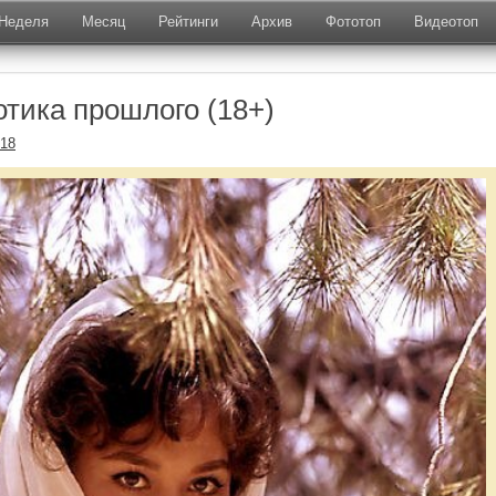
Неделя
Месяц
Рейтинги
Архив
Фототоп
Видеотоп
отика прошлого (18+)
018