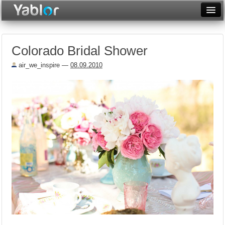
Разместить статью
Войти
Colorado Bridal Shower
Неделя
air_we_inspire
—
08.09.2010
Месяц
Рейтинги
Архив
Фототоп
Видеотоп