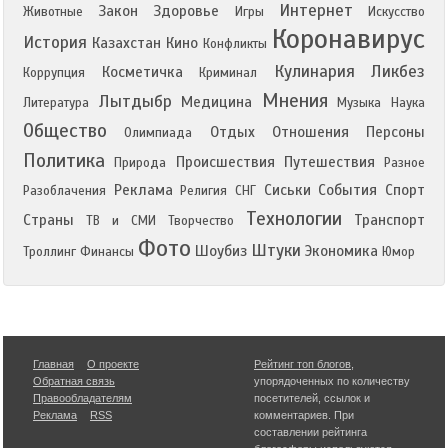
Интернет
Закон
Здоровье
Животные
Игры
Искусство
Коронавирус
История
Казахстан
Кино
Конфликты
Кулинария
Ликбез
Косметичка
Коррупция
Криминал
Мнения
Лытдыбр
Медицина
Литература
Музыка
Наука
Общество
Отдых
Отношения
Персоны
Олимпиада
Политика
Происшествия
Путешествия
Природа
Разное
Реклама
Сиськи
События
Спорт
Разоблачения
Религия
СНГ
Технологии
Страны
Транспорт
ТВ и СМИ
Творчество
Фото
Штуки
Шоубиз
Экономика
Троллинг
Финансы
Юмор
Главная
О проекте
Рейтинг топ блогов
,
Обратная связь
упорядоченных по количеству
Правообладателям
посетителей, ссылок и
Реклама
RSS
комментариев. При
составлении рейтинга