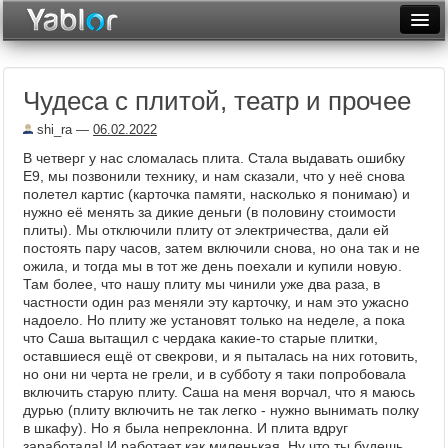
Разместить статью
Войти
Чудеса с плитой, театр и прочее
Неделя
shi_ra
—
06.02.2022
Месяц
В четверг у нас сломалась плита. Стала выдавать ошибку
Е9, мы позвонили технику, и нам сказали, что у неё снова
Рейтинги
полетел картис (карточка памяти, насколько я понимаю) и
нужно её менять за дикие деньги (в половину стоимости
Архив
плиты). Мы отключили плиту от электричества, дали ей
постоять пару часов, затем включили снова, но она так и не
Фототоп
ожила, и тогда мы в тот же день поехали и купили новую.
Там более, что нашу плиту мы чинили уже два раза, в
Видеотоп
частности один раз меняли эту карточку, и нам это ужасно
надоело. Но плиту же установят только на неделе, а пока
что Саша вытащил с чердака какие-то старые плитки,
оставшиеся ещё от свекрови, и я пыталась на них готовить,
но они ни черта не грели, и в субботу я таки попробовала
включить старую плиту. Саша на меня ворчал, что я маюсь
дурью (плиту включить не так легко - нужно вынимать полку
в шкафу). Но я была непреклонна. И плита вдруг
заработала! И работает как миленькая. Ну что ты будешь