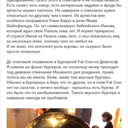
одновременно. Всего этого в спектакле я не почувствовала.
Есть сюжет, есть юмор, есть интересные задумки и вроде бы
артисты играют неплохо. Но наверное к спектаклю нужно
относиться по-другому чем к книге. Из артистов мне
особенно понравился Рами Барух в роли Якова
Шайнфельда. Он тут символизирует библейского Иакова,
который ждал свою Рахель семь лет. И играет прекрасно.
И служил Иаков за Рахель семь лет, и они показались ему
за несколько дней, потому что он любил ее
И не знаю, кто исполнял роль коровы, но сыграно было
просто гениально.
До спектакля поужинали в бургерной Fat Cow на Дизенгоф.
Я совсем не фанат бургеров, но поскольку вечер проходил
под девизом отмечания Мишиного дня рождения, права
голоса мы не имели. Боже, какие там вкусные бургеры.
Обычно в бургерных я беру что-то другое, но в этом Fat Cow
нет ни салатов, и ничего вообще - пришлось есть бургер. И
это было что-то необыкновенное. Такого вкусного бургера я
наверное никогда не пробовала.