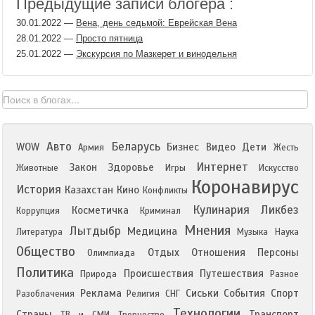
Предыдущие записи блогера :
30.01.2022
—
Вена, день седьмой: Еврейская Вена
28.01.2022
—
Просто пятница
25.01.2022
—
Экскурсия по Мазкерет и винодельня
Авто
Беларусь
WOW
Бизнес
Видео
Дети
Армия
Жесть
Интернет
Закон
Здоровье
Животные
Игры
Искусство
Коронавирус
История
Казахстан
Кино
Конфликты
Кулинария
Ликбез
Косметичка
Коррупция
Криминал
Мнения
Лытдыбр
Медицина
Литература
Музыка
Наука
Общество
Отдых
Отношения
Персоны
Олимпиада
Политика
Происшествия
Путешествия
Природа
Разное
Реклама
Сиськи
События
Спорт
Разоблачения
Религия
СНГ
Технологии
Страны
Транспорт
ТВ и СМИ
Творчество