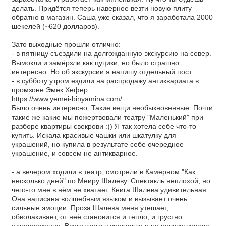
делать. Придётся теперь наверное везти новую плиту
обратно в магазин. Саша уже сказал, что я заработала 2000
шекелей (~620 долларов).
Зато выходные прошли отлично:
- в пятницу съездили на долгожданную экскурсию на север.
Вымокли и замёрзли как цуцики, но было страшно
интересно. Но об экскурсии я напишу отдельный пост.
- в субботу утром ездили на распродажу антиквариата в
промзоне Эмек Хефер
https://www.yemei-binyamina.com/
Было очень интересно. Такие вещи необыкновенные. Почти
такие же какие мы пожертвовали театру "Маленький" при
разборе квартиры свекрови :)) Я так хотела себе что-то
купить. Искала красивые чашки или шкатулку для
украшений, но купила в результате себе очередное
украшение, и совсем не антикварное.
- а вечером ходили в театр, смотрели в Камерном "Как
несколько дней" по Меиру Шалеву. Спектакль неплохой, но
чего-то мне в нём не хватает. Книга Шалева удивительная.
Она написана волшебным языком и вызывает очень
сильные эмоции. Проза Шалева меня утешает,
обволакивает, от неё становится и тепло, и грустно