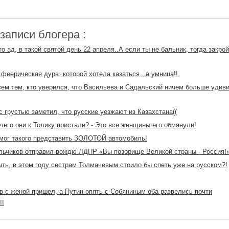
аписи блогера :
то ад, в такой святой день 22 апреля..А если ты не бальник, тогда закрой
 феерическая дура, которой хотела казаться...а умница!!.
сем тем, кто уверился, что Васильева и Садальский ничем больше удиви
с грустью заметил, что русские уезжают из Казахстана((
чего они к Толику пристали? - Это все женщины его обманули!
мог такого представить ЗОЛОТОЙ автомобиль!
ьчиков отправил-вождю ЛДПР «Вы позорище Великой страны - Россия!»
ть, в этом году сестрам Толмачевым стоило бы спеть уже на русском?!
 с женой пришел, а Путин опять с Собяниным оба развелись почти
!!