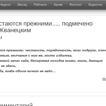
Неделя
Месяц
Рейтинги
Архив
Фототоп
Видеотоп
стаются прежними..... подмечено
Жванецким
14
тся прежними: честность, порядочность, ноги подруги, пле
умным, молчание с ним же, гости издалека,
енний запах сада, бесшумная походка кошки, книги, дающие
не здесь,
ба, когда обоим ничего не надо…
Ис
омментарий