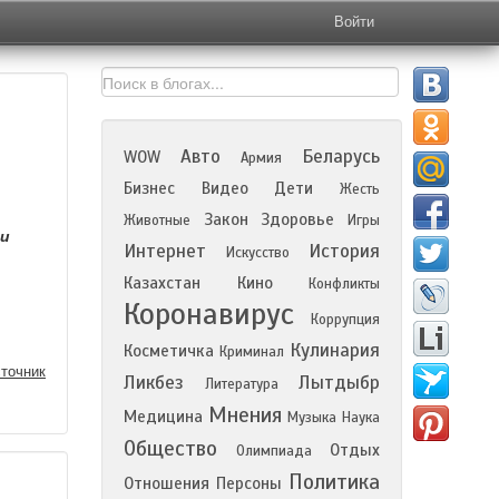
Войти
Авто
Беларусь
WOW
Армия
Бизнес
Видео
Дети
Жесть
Закон
Здоровье
Животные
Игры
чи
Интернет
История
Искусство
Казахстан
Кино
Конфликты
Коронавирус
Коррупция
Кулинария
Косметичка
Криминал
точник
Ликбез
Лытдыбр
Литература
Мнения
Медицина
Музыка
Наука
Общество
Отдых
Олимпиада
Политика
Отношения
Персоны