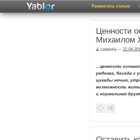
Разместить статью
Ценности о
Михаилом 
sadalskij
—
22.04.20
...ценности остаю
ребенка, беседа с 
цикады ночью, утр
возможность жить 
и нормальная друж
Оставить к