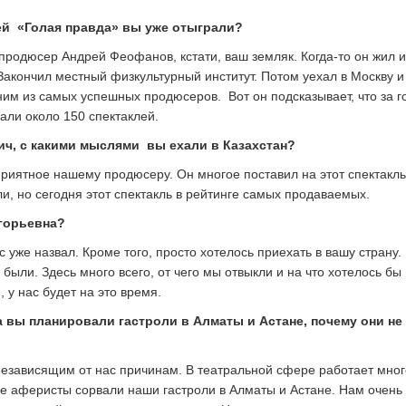
ей «Голая правда» вы уже отыграли?
продюсер Андрей Феофанов, кстати, ваш земляк. Когда-то он жил и
Закончил местный физкультурный институт. Потом уехал в Москву и
ним из самых успешных продюсеров. Вот он подсказывает, что за г
ли около 150 спектаклей.
ч, с какими мыслями вы ехали в Казахстан?
приятное нашему продюсеру. Он многое поставил на этот спектакль
и, но сегодня этот спектакль в рейтинге самых продаваемых.
игорьевна?
с уже назвал. Кроме того, просто хотелось приехать в вашу страну
 были. Здесь много всего, от чего мы отвыкли и на что хотелось бы
 у нас будет на это время.
 вы планировали гастроли в Алматы и Астане, почему они не
езависящим от нас причинам. В театральной сфере работает мног
ие аферисты сорвали наши гастроли в Алматы и Астане. Нам очень