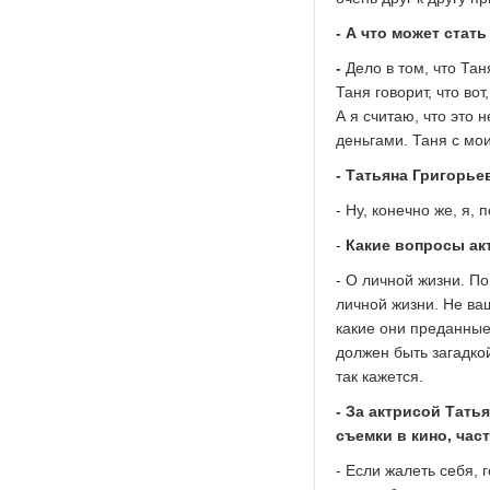
- А что может стат
-
Дело в том, что Тан
Таня говорит, что во
А я считаю, что это
деньгами. Таня с мои
- Татьяна Григорье
- Ну, конечно же, я,
-
Какие вопросы ак
- О личной жизни. П
личной жизни. Не ваш
какие они преданные 
должен быть загадко
так кажется.
- За актрисой Тать
съемки в кино, час
- Если жалеть себя, г