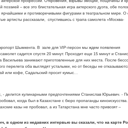
е актерской профессии. Откровения, взрывы эмоций, пощечины и к
 поэзией – все это блистательная игра актерского дуэта, обе пол
и ярчайшими и противоречивыми фигурами в театральном мире. О 
тые артисты рассказали, спустившись с трапа самолета «Москва-
эропорт Шымкента. В зале для VIP-персон мы ждем появления
 самолет садится спустя 20 минут. Проходит еще 15 минут и Стани
а Васильева занимают приготовленные для них места. После бесс
ого перелета оба выглядят усталыми, но от беседы не отказываютс
ай или кофе, Садальский просит кумыс…
, - делится кулинарными предпочтениями Станислав Юрьевич. - 
робовал, когда был в Казахстане с бюро пропаганды киноискусства.
хские казы не пробовал, а из Татарстана мне часто привозят –
ч, в одном из недавних интервью вы сказали, что на карте Р