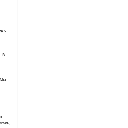
од с
. В
. Мы
о
 жаль,