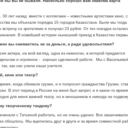
ой бы вы не бывали. Насколько хорошо вам знакома карта
. 30 лет назад вместе с коллегами – известными артистами кино, 
сства мы объехали порядка 15 городов Казахстана. Были мы тогда 
 встречу со зрителями я получал 23 рубля. От тех поездок осталис
инания. В новейшей истории нынешний приезд в Казахстан первы
кино вы снимаетесь не за деньги, а ради удовольствия?
сия актера, на мой взгляд, одна из немногих, в которой придается
деньгам и огромное - хорошо сделанной работе. Мы с Васильево
 так, как нас учили наши учителя.
й, кино или театр?
время, когда обижали грузин, и я попросил гражданства Грузии, ста
ан. В этот период в России на меня был запрет, и я какое-то время
одня для меня важней театр, но и киношников я никогда не подвожу
му творческому тандему?
ачинали с Татьяной работать, но не очень удачно. Все заканчивало
раз обошлось. Мы вцепились друг в друга и за время совместной ра
ривязались.