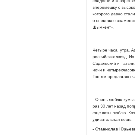
сладости и коварств
вперемешку с высокой
которого давно стал
о спектакле знамени
Шымкент».
Четыре часа утра. А
российских звезд. Их
Садальский и Татьян
ночи и четырехчасов
Гостям предлагают ч
- Очень люблю кумыс
раз 30 лет назад поп
еще казы люблю. Каза
удивительная вещь!
- Станислав Юрьеви