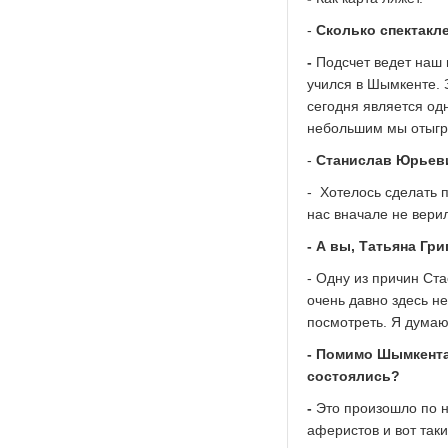
-
Сколько спектакл
-
Подсчет ведет наш 
учился в Шымкенте. 
сегодня является од
небольшим мы отыгра
-
Станислав Юрьеви
- Хотелось сделать 
нас вначале не верил
- А вы, Татьяна Гр
- Одну из причин Ста
очень давно здесь не
посмотреть. Я думаю,
- Помимо Шымкента
состоялись?
-
Это произошло по н
аферистов и вот так