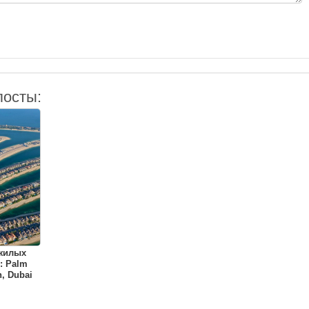
посты:
 жилых
: Palm
, Dubai