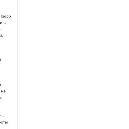
с бюро
и в
ь
й.
й
в
 не
.
сь
боты