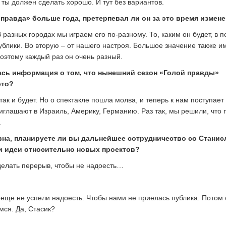
 ты должен сделать хорошо. И тут без вариантов.
 правда» больше года, претерпевал ли он за это время измен
 В разных городах мы играем его по-разному. То, каким он будет, в 
публики. Во вторую – от нашего настроя. Большое значение также и
Поэтому каждый раз он очень разный.
ась информация о том, что нынешний сезон «Голой правды»
это?
 так и будет. Но о спектакле пошла молва, и теперь к нам поступает
риглашают в Израиль, Америку, Германию. Раз так, мы решили, что 
.
евна, планируете ли вы дальнейшее сотрудничество со Стани
и идеи относительно новых проектов?
делать перерыв, чтобы не надоесть…
ы еще не успели надоесть. Чтобы нами не приелась публика. Потом 
мся. Да, Стасик?