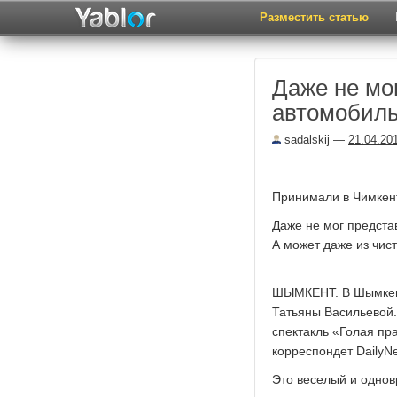
Разместить статью
Даже не мо
автомобиль
sadalskij
—
21.04.20
Принимали в Чимкент
Даже не мог предста
А может даже из чист
ШЫМКЕНТ. В Шымкент
Татьяны Васильевой
спектакль «Голая п
корреспондет DailyNe
Это веселый и однов