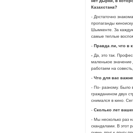
нет дырки, в котор
Казахстана?
- Достаточно знакома
пропаганды киноиску
Шымкенте. За каждую
самые теплые воспом
-
Правда ли, что в 
-
Да, это так. Профес
маленькое значение 
работаем на совесть,
-
Что для вас важне
- По- разному. Было 
гражданином двух стр
снимался в кино. Сег
-
Сколько лет ваше
- Мы несколько раз н
скандалами. В этот 
очень друг к другу п