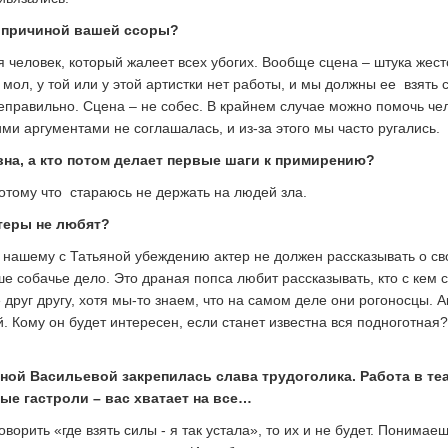
ь причиной вашей ссоры?
я человек, который жалеет всех убогих. Вообще сцена – штука жест
т, мол, у той или у этой артистки нет работы, и мы должны ее взять 
 неправильно. Сцена – не собес. В крайнем случае можно помочь че
ми аргументами не соглашалась, и из-за этого мы часто ругались.
вна, а кто потом делает первые шаги к примирению?
 потому что стараюсь не держать на людей зла.
теры не любят?
о нашему с Татьяной убеждению актер не должен рассказывать о св
е собачье дело. Это драная попса любит рассказывать, кто с кем с
друг другу, хотя мы-то знаем, что на самом деле они рогоносцы. А
й. Кому он будет интересен, если станет известна вся подноготна
яной Васильевой закрепилась слава трудоголика. Работа в теа
тые гастроли – вас хватает на все…
оворить «где взять силы - я так устала», то их и не будет. Понимаеш