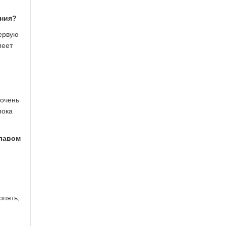
ения?
первую
меет
 очень
пока
славом
опять,