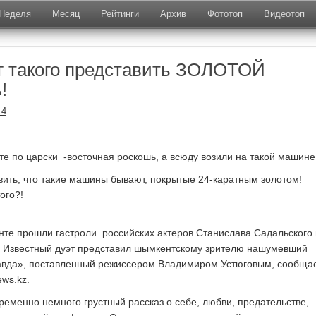
Неделя
Месяц
Рейтинги
Архив
Фототоп
Видеотоп
г такого представить ЗОЛОТОЙ
!
14
е по царски -восточная роскошь, а всюду возили на такой машине!
вить, что такие машины бывают, покрытые 24-каратным золотом!
ого?!
е прошли гастроли российских актеров Станислава Садальского 
. Известный дуэт представил шымкентскому зрителю нашумевший
равда», поставленный режиссером Владимиром Устюговым, сообща
ws.kz.
ременно немного грустный рассказ о себе, любви, предательстве,