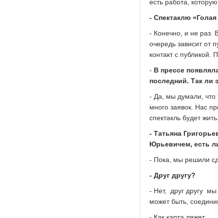
есть работа, которую
- Спектаклю «Голая
- Конечно, и не раз.
очередь зависит от 
контакт с публикой. 
-
В прессе появлял
последний. Так ли 
- Да, мы думали, что
много заявок. Нас п
спектакль будет жить
- Татьяна Григорь
Юрьевичем, есть л
- Пока, мы решили с
- Друг другу?
- Нет, друг другу м
может быть, соедини
-
Как карта ляжет.