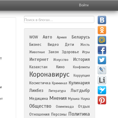
Войти
Авто
Беларусь
WOW
Армия
Бизнес
Видео
Дети
Жесть
Закон
Здоровье
Животные
Игры
!
Интернет
История
Искусство
Казахстан
Кино
Конфликты
Коронавирус
Коррупция
Кулинария
Косметичка
Криминал
и
Ликбез
Лытдыбр
Литература
Мнения
Медицина
ет
Музыка
Наука
Общество
Отдых
Олимпиада
Политика
Отношения
Персоны