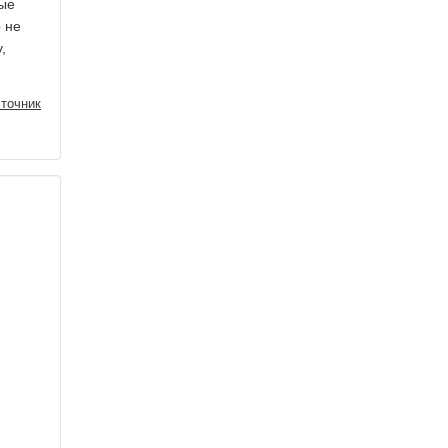
рые
о не
у,
точник