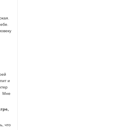
окая.
себе.
ловеку
оей
пит и
ктер
я? Мне
тре,
ь, что