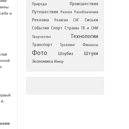
рики
Происшествия
Природа
овины
Путешествия
Разное
Разоблачения
себе и
Реклама
Сиськи
Религия
СНГ
События
Спорт
Страны
ТВ и СМИ
Технологии
Творчество
Транспорт
Троллинг
Финансы
Фото
Штуки
Шоубиз
слав
онной
Экономика
Юмор
я.
Первый
 А
оссии