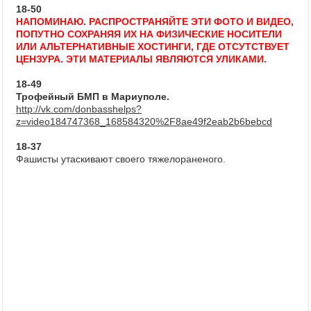
18-50
НАПОМИНАЮ. РАСПРОСТРАНЯЙТЕ ЭТИ ФОТО И ВИДЕО,
ПОПУТНО СОХРАНЯЯ ИХ НА ФИЗИЧЕСКИЕ НОСИТЕЛИ
ИЛИ АЛЬТЕРНАТИВНЫЕ ХОСТИНГИ, ГДЕ ОТСУТСТВУЕТ
ЦЕНЗУРА. ЭТИ МАТЕРИАЛЫ ЯВЛЯЮТСЯ УЛИКАМИ.
18-49
Трофейный БМП в Мариуполе.
http://vk.com/donbasshelps?
z=video184747368_168584320%2F8ae49f2eab2b6bebcd
18-37
Фашисты утаскивают своего тяжелораненого.