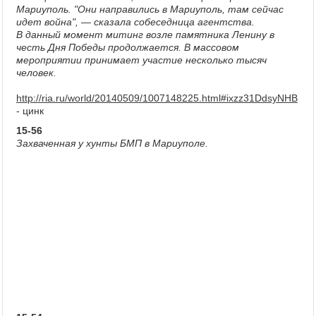
Мариуполь. "Они направились в Мариуполь, там сейчас
идет война", — сказала собеседница агентства.
В данный момент митинг возле памятника Ленину в
честь Дня Победы продолжается. В массовом
мероприятии принимает участие несколько тысяч
человек.
http://ria.ru/world/20140509/1007148225.html#ixzz31DdsyNHB
- цинк
15-56
Захваченная у хунты БМП в Мариуполе.