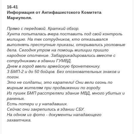
16-41
Информация от Антифашистского Комитета
Мариуполя.
Прямо с передовой. Краткий обзор.
Хунта попыталась вчера поставить под свой контроль
милицию. На тех сотрудников, кто отказывался
выполнять преступные приказы, открывались уголовные
дела. Сегодня утром на помощь милиции пришло
народное ополчение. Забаррикадировались вместе с
сотрудниками в здании ГУМВД.
Днем в город ввели армейскую бронетехнику.
3 БМП-2 и до 50 бойцов. Без опозновательных знаков и
погон.
Это не солдаты, это каратели! Они вели огонь по
мирным жителям при продвижении по городу.
Из пушек БМП расстреляли здание МВД, много убитых и
раненых.
Есть потери и у нападавших.
Сейчас они закрепились в здании СБУ.
На одном из фото - документы нападающего
захватчика.