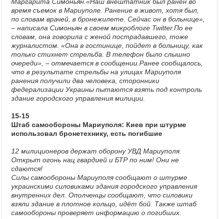
Маргарита Симоньян.«Наш внештатник был ранен во
время съемок в Мариуполе. Ранение в живот, хотя был,
по словам врачей, в бронежилете. Сейчас он в больнице»,
– написала Симоньян в своем микроблоге Twitter.По ее
словам, она говорила с женой пострадавшего, тоже
журналистом. «Она в гостинице, пойдет в больницу, как
только стихнет стрельба. В телефон было слышно
очереди», – отмечается в сообщении.Ранее сообщалось,
что в результате стрельбы на улицах Мариуполя
ранения получили два человека, сторонники
федерализации Украины пытаются взять под контроль
здание городского управления милиции.
15-15
Штаб самообороны Мариуполя: Киев при штурме
использовал бронетехнику, есть погибшие
12 милиционеров держат оборону УВД Мариуполя.
Открыт огонь нац гвардией и БТР по ним! Они не
сдаются!
Силы самообороны Мариуполя сообщают о штурме
украинскими силовиками здания городского управления
внутренних дел. Ополченцы сообщают, что силовики
взяли здание в плотное кольцо, идёт бой. Также штаб
самообороны проверяет информацию о погибших.