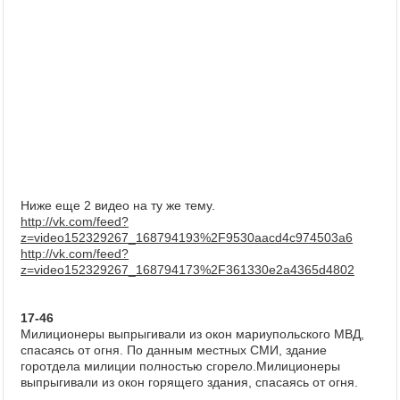
Ниже еще 2 видео на ту же тему.
http://vk.com/feed?
z=video152329267_168794193%2F9530aacd4c974503a6
http://vk.com/feed?
z=video152329267_168794173%2F361330e2a4365d4802
17-46
Милиционеры выпрыгивали из окон мариупольского МВД,
спасаясь от огня. По данным местных СМИ, здание
горотдела милиции полностью сгорело.Милиционеры
выпрыгивали из окон горящего здания, спасаясь от огня.