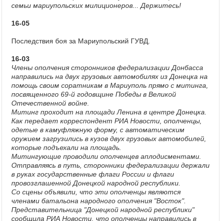
семьи мариупольских милиционеров... Держитесь!
16-05
Последствия боя за Мариупольский ГУВД.
16-03
Члены ополчения сторонников федерализации Донбасса
направились на двух грузовых автомобилях из Донецка на
помощь своим соратникам в Мариуполь прямо с митинга,
посвященного 69-й годовщине Победы в Великой
Отечественной войне.
Митинг проходит на площади Ленина в центре Донецка.
Как передает корреспондент РИА Новости, ополченцы,
одетые в камуфляжную форму, с автоматическим
оружием загрузились в кузов двух грузовых автомобилей,
которые подъехали на площадь.
Митингующие проводили ополченцев аплодисментами.
Отправляясь в путь, сторонники федерализации держали
в руках государственные флаги России и флаги
провозглашенной Донецкой народной республики.
Со сцены объявили, что эти ополченцы являются
членами батальона народного ополчения "Восток".
Представительница "Донецкой народной республики"
сообщила РИА Новости, что ополченцы направились в