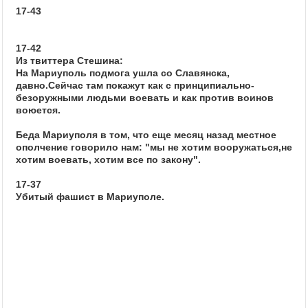
17-43
17-42
Из твиттера Стешина:
На Мариуполь подмога ушла со Славянска,
давно.Сейчас там покажут как с принципиально-
безоружными людьми воевать и как против воинов
воюется.
Беда Мариуполя в том, что еще месяц назад местное
ополчение говорило нам: "мы не хотим вооружаться,не
хотим воевать, хотим все по закону".
17-37
Убитый фашист в Мариуполе.