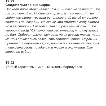
15-54
Свидетельство очевидца:
Проходя мимо Жовтневого РОВД, никого не заметил. Все
тихо и спокойно. Поднялся к драму, а там мясо. Лично
видел как скорая увозила раненного а ей вслед стреляли
солдаты нацгвардии. Не скажу что именно в саму скорую,
но в ее сторону. Разговаривал с 3 разными людьми. Все
сторонники ДНР. Никто четкого ответа, что случилось
не дал. Соберательная история по их версии такая: наши
менты отказались разгонять сепаратистов. Утром их
пришел поддержать народ, потом подъехала нацгвардия
и открыла огонь по зданию и людям в окружении. Сам
этого не видел.
15-52
Убитый карателями мирный житель Марииуполя.