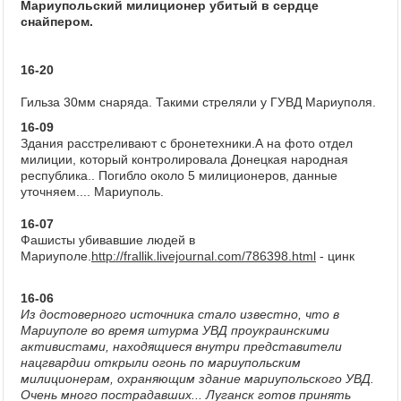
Мариупольский милиционер убитый в сердце
снайпером.
16-20
Гильза 30мм снаряда. Такими стреляли у ГУВД Мариуполя.
16-09
Здания расстреливают с бронетехники.А на фото отдел
милиции, который контролировала Донецкая народная
республика.. Погибло около 5 милиционеров, данные
уточняем.... Мариуполь.
16-07
Фашисты убивавшие людей в
Мариуполе.
http://frallik.livejournal.com/786398.html
- цинк
16-06
Из достоверного источника стало известно, что в
Мариуполе во время штурма УВД проукраинскими
активистами, находящиеся внутри представители
нацгвардии открыли огонь по мариупольским
милиционерам, охраняющим здание мариупольского УВД.
Очень много пострадавших... Луганск готов принять