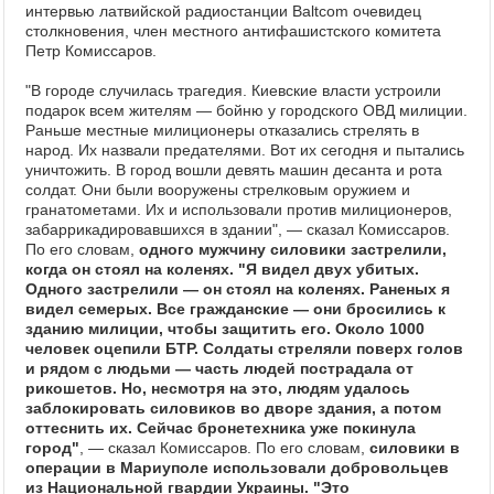
интервью латвийской радиостанции Baltcom очевидец
столкновения, член местного антифашистского комитета
Петр Комиссаров.
"В городе случилась трагедия. Киевские власти устроили
подарок всем жителям — бойню у городского ОВД милиции.
Раньше местные милиционеры отказались стрелять в
народ. Их назвали предателями. Вот их сегодня и пытались
уничтожить. В город вошли девять машин десанта и рота
солдат. Они были вооружены стрелковым оружием и
гранатометами. Их и использовали против милиционеров,
забаррикадировавшихся в здании", — сказал Комиссаров.
По его словам,
одного мужчину силовики застрелили,
когда он стоял на коленях. "Я видел двух убитых.
Одного застрелили — он стоял на коленях. Раненых я
видел семерых. Все гражданские — они бросились к
зданию милиции, чтобы защитить его. Около 1000
человек оцепили БТР. Солдаты стреляли поверх голов
и рядом с людьми — часть людей пострадала от
рикошетов. Но, несмотря на это, людям удалось
заблокировать силовиков во дворе здания, а потом
оттеснить их. Сейчас бронетехника уже покинула
город"
, — сказал Комиссаров. По его словам,
силовики в
операции в Мариуполе использовали добровольцев
из Национальной гвардии Украины. "Это