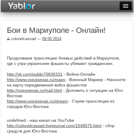
Разместить статью
Войти
Бои в Мариуполе - Онлайн!
Неделя
colonelcassad
—
09.05.2014
Месяц
Рейтинги
Продолжаем трансляцию боевых действий в Мариуполе,
где с утра украинские фашисты убивают гражданских.
Архив
http://vk.com/public70830331
- Война-Онлайн
Фототоп
http://www.voicesevas.ru/maps
- Военный Маркер - Наносите
на карту передвижения войск фашистов
Видеотоп
http://voicesevas.ru/mail.html
- Доложить о ситуации на Юго-
Востоке
http://www.voicesevas.ru/stream
- Стрим-трансляции из
городов Юго-Востока
undefined
- наш канал на YouTube
http://colonelcassad.livejournal.com/1548575.html
- сбор
средств для Юго-Востока