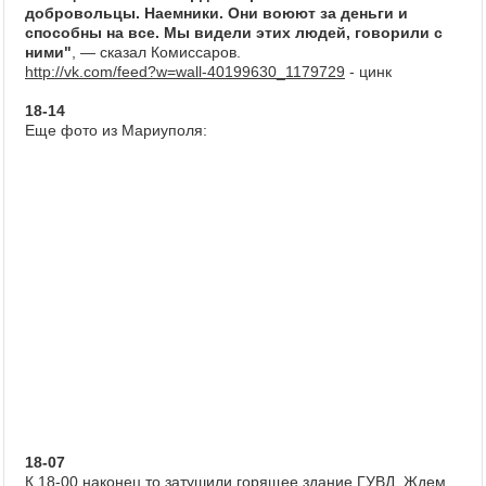
добровольцы. Наемники. Они воюют за деньги и
способны на все. Мы видели этих людей, говорили с
ними"
, — сказал Комиссаров.
http://vk.com/feed?w=wall-40199630_1179729
- цинк
18-14
Еще фото из Мариуполя:
18-07
К 18-00 наконец то затушили горящее здание ГУВД. Ждем