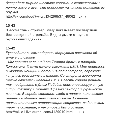
беспредел: мирное шествие горожан с георгиевскими
ленточками и цветами попросту начинают поливать из
оружия.
http://vk.com/feed?w=wall34296537_48062
- цинк
15-43
"Бессмертный стример Влад" показывает последствия
беспорядочной стрельбы. Видны дырки от пуль в
окружающих зданиях.
15-42
Руководитель самообороны Мариуполя рассказал об
атаке силовиков:
- Мы прошли колонной от Театра драмы к площади
Комсомола. И тут начали выезжать БМП. Мне пришлось
выводить женщин и детей из-под обстрела, горожане
кинулись врассыпную в панике. Со стороны аэропорта
также двигалась колонна БМП. Власти города решили
так поздравить с Днем Победы, применив вооруженную
силу и технику. Стрелял "Правый сектор" и украинские
военные. В городе страшно, люди в панике, количество
раненых и убитых значительно выше. Военные
применили также отравляющие вещества, люди начали
терять сознание, у некоторых было удушье.
http://mikle1.livejournal.com/4129010.html
- цинк