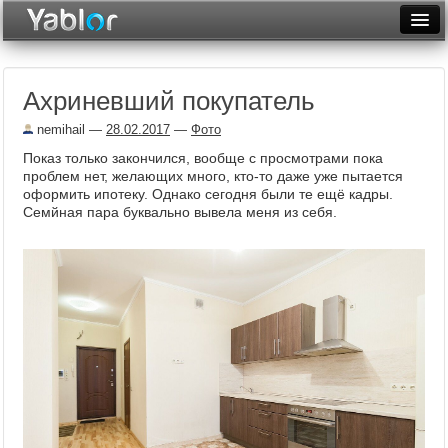
Разместить статью
Войти
Ахриневший покупатель
Неделя
nemihail
—
28.02.2017
—
Фото
Месяц
Показ только закончился, вообще с просмотрами пока
проблем нет, желающих много, кто-то даже уже пытается
Рейтинги
оформить ипотеку. Однако сегодня были те ещё кадры.
Семйная пара буквально вывела меня из себя.
Архив
Фототоп
Видеотоп