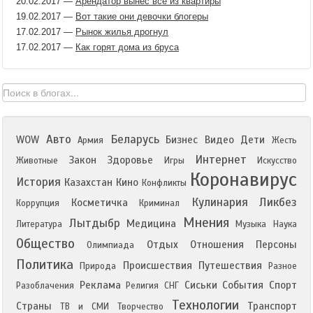
20.02.2017
—
Арендатор вынес всё из квартиры
19.02.2017
—
Вот такие они девочки блогеры
17.02.2017
—
Рынок жилья дрогнул
17.02.2017
—
Как горят дома из бруса
Авто
Беларусь
WOW
Бизнес
Видео
Дети
Армия
Жесть
Интернет
Закон
Здоровье
Животные
Игры
Искусство
Коронавирус
История
Казахстан
Кино
Конфликты
Кулинария
Ликбез
Косметичка
Коррупция
Криминал
Мнения
Лытдыбр
Медицина
Литература
Музыка
Наука
Общество
Отдых
Отношения
Персоны
Олимпиада
Политика
Происшествия
Путешествия
Природа
Разное
Реклама
Сиськи
События
Спорт
Разоблачения
Религия
СНГ
Технологии
Страны
Транспорт
ТВ и СМИ
Творчество