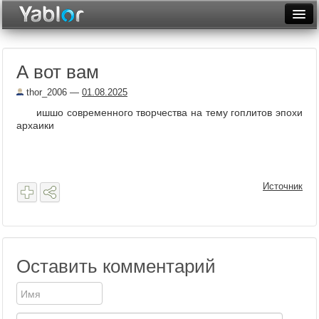
Разместить статью
Войти
А вот вам
Неделя
thor_2006
—
01.08.2025
Месяц
ишшо современного творчества на тему гоплитов эпохи
архаики
Рейтинги
Архив
Фототоп
Источник
Видеотоп
Оставить комментарий