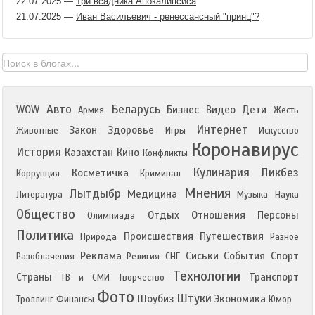
22.07.2025
—
Три всадника Апокалипсиса
21.07.2025
—
Иван Васильевич - ренессансный "принц"?
Авто
Беларусь
WOW
Бизнес
Видео
Дети
Армия
Жесть
Интернет
Закон
Здоровье
Животные
Игры
Искусство
Коронавирус
История
Казахстан
Кино
Конфликты
Кулинария
Ликбез
Косметичка
Коррупция
Криминал
Мнения
Лытдыбр
Медицина
Литература
Музыка
Наука
Общество
Отдых
Отношения
Персоны
Олимпиада
Политика
Происшествия
Путешествия
Природа
Разное
Реклама
Сиськи
События
Спорт
Разоблачения
Религия
СНГ
Технологии
Страны
Транспорт
ТВ и СМИ
Творчество
Фото
Штуки
Шоубиз
Экономика
Троллинг
Финансы
Юмор