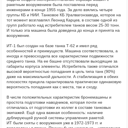
ракетным вооружением была поставлена перед
инженерами в конце 1955 года. За дело взялись четыре
группы КБ и НИИ. Танковое КБ Уралвагонзавода, которое на
тот момент возглавлял Леонид Карцев, в составе одной из
групп работало над истребителем танков весом 25-30 тонн.
И только эта машина была доведена до конца и принята на
вооружение.
ИТ-1 был создан на базе танка Т-62 и имел ряд
особенностей и преимуществ. Машина соответствовала, а
иногда и превосходила все характеристики подвижности
среднего танка. На ее башне отсутствовали выходящие за
габариты корпуса элементы. Истребитель также отличался
высокой вероятностью попадания в цель типа танк (90%)
даже на максимальной дальности. А стабилизация в обеих
плоскостях прицела гарантировала практически одинаковую
вероятность попадания как с места, так и сходу.
В числе положительных характеристик бронемашины и
простота подготовки наводчиков, которая почти не
отличалась от подготовки их коллег в составе танковых
экипажей. Ещё одна важная особенность: наличие
дублирующей ручной системы управления ракетой.
ИТ были сняты с вооружения уже в 1972-1973 гг. и