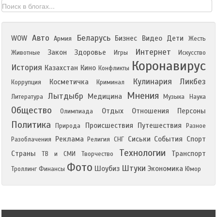
Авто
Беларусь
WOW
Бизнес
Видео
Дети
Армия
Жесть
Интернет
Закон
Здоровье
Животные
Игры
Искусство
Коронавирус
История
Казахстан
Кино
Конфликты
Кулинария
Ликбез
Косметичка
Коррупция
Криминал
Мнения
Лытдыбр
Медицина
Литература
Музыка
Наука
Общество
Отдых
Отношения
Персоны
Олимпиада
Политика
Происшествия
Путешествия
Природа
Разное
Реклама
Сиськи
События
Спорт
Разоблачения
Религия
СНГ
Технологии
Страны
Транспорт
ТВ и СМИ
Творчество
Фото
Штуки
Шоубиз
Экономика
Троллинг
Финансы
Юмор