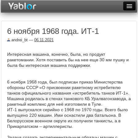
Разместить статью
Войти
6 ноября 1968 года. ИТ-1
Неделя
andrei_bt
—
06.11.2021
Месяц
Интересная машина, конечно, была, но продукт
Рейтинги
ракетомании. Хотя поставить бы на нее еще 30 мм пушку и
была бы интересная машина поддержки.
Архив
Фототоп
6 ноября 1968 года, был подписан приказ Министерства
обороны СССР «О присвоении ракетному истребителю
Видеотоп
танков официального названия «истребитель танков ИТ-1».
Машина родилась в стенах танкового КБ Уралвагонзавода, а
ракетный комплекс для неё изготовили в Туле.
ИТ-1 выпускался серийно с 1968 по 1970 годы. Всего было
выпущено 220 машин. Ими оснастили два батальона. В
Белорусском военном округе их получили танкисты, а в
Прикарпатском – артиллеристы.
Задача создать экспериментальные образцы машин с