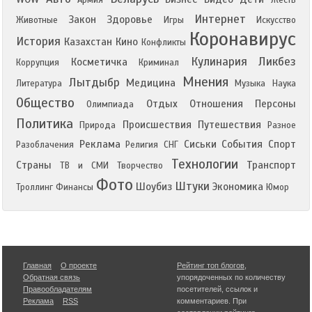
Армия
Жесть
Интернет
Закон
Здоровье
Животные
Игры
Искусство
Коронавирус
История
Казахстан
Кино
Конфликты
Кулинария
Ликбез
Косметичка
Коррупция
Криминал
Мнения
Лытдыбр
Медицина
Литература
Музыка
Наука
Общество
Отдых
Отношения
Персоны
Олимпиада
Политика
Происшествия
Путешествия
Природа
Разное
Реклама
Сиськи
События
Спорт
Разоблачения
Религия
СНГ
Технологии
Страны
Транспорт
ТВ и СМИ
Творчество
Фото
Штуки
Шоубиз
Экономика
Троллинг
Финансы
Юмор
Главная
О проекте
Рейтинг топ блогов
,
Обратная связь
упорядоченных по количеству
Правообладателям
посетителей, ссылок и
Реклама
RSS
комментариев. При