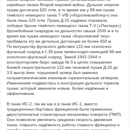
серийных танках Второй мировой войны. Дульная энергия
пушки достигала 820 тс•м, в то время как у 88-мм пушки
тяжёлого немецкого танка Т-VIВ («Королевскийтигр») она
была лишь 520 тс•м. Пушка Д-25 надёжно поражала
лобовую броню тяжёлого немецкого танка Т-V («Пантера»)
бронебойным снарядом на дальностях свыше 2500 м в то
время как пушка немецкого танка «Коро­левский тигр»
пробивала эту же детальна дистанции не более 650 м.
По могуществу фугасного действия 122-мм осколочно-
фугасный снаряд в 1,39 раза превосходил немецкий 88-мм
осколочно-фугасный снаряд. Зимой 1943-1944 гг.
конструкторским бюро завода № 9 в целях повышения
боевой скорострельности 122-мм танковой пушки Д-25 до
3,5 выстр./мии. поршневой затвор был заменен
полуавтоматическим клиновым горизонтальным затво­ром.
Изменениям подверглась и конструкция дульного тормоза
пушки, который заменили новым, более надёж­ным и
эффективным.
В танке ИС-2, так же как и в танке ИС-1, вместо
традиционных бортовых фрикционов были применены
двухступенчатые планетарные механизмы поворота (ПМП).
Они позволили увеличить среднюю ско­рость движения
танка, повысить надёжность работы главного фрикциона и