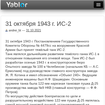
Разместить статью
Войти
31 октября 1943 г. ИС-2
Неделя
andrei_bt
—
31.10.2021
Месяц
31 октября 1943 г. Постановлением Государственного
Рейтинги
Комитета Обороны № 4479сс на вооружение Красной
Армии был при­нят тяжёлый танк ИС-2.
Архив
Танк являлся дальнейшим развитием тяжёлого ганка ИС-1 в
отношении повыше­ния его огневой мощи. Танк ИС-2 был
Фототоп
разработан осенью 1943 г. в конструкторском бюро
Опытного заво­да № 100 в Челябинске (начальник КБ — А.С.
Видеотоп
Ермолаев) под руководством главного конструктора завода
Ж. Я. Ко­тина и имел обозначение «Объект 240». Ведущим
инженером машины был Н.Ф. Шашмурин. Основным
оружием танка была 122-мм нарезная танковая пушка Д-25
производства завода №9 НКВ (главный конструктор — Ф.Ф.
Петров).
По могуществу действия боеприпасов по цели и
разрушительному воздействию 122-мм пушка Д-25 явля­лась
самой мощной танковой пушкой, устанавливаемой на