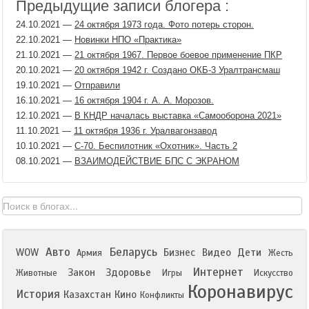
Предыдущие записи блогера :
24.10.2021
—
24 октября 1973 года. Фото потерь сторон.
22.10.2021
—
Новинки НПО «Практика»
21.10.2021
—
21 октября 1967. Первое боевое применение ПКР
20.10.2021
—
20 октября 1942 г. Создано ОКБ-3 Уралтрансмаш
19.10.2021
—
Отправили
16.10.2021
—
16 октября 1904 г. А. А. Морозов.
12.10.2021
—
В КНДР началась выставка «Самооборона 2021»
11.10.2021
—
11 октября 1936 г. Уралвагонзавод
10.10.2021
—
С-70. Беспилотник «Охотник». Часть 2
08.10.2021
—
ВЗАИМОДЕЙСТВИЕ БПС С ЭКРАНОМ
Авто
Беларусь
WOW
Бизнес
Видео
Дети
Армия
Жесть
Интернет
Закон
Здоровье
Животные
Игры
Искусство
Коронавирус
История
Казахстан
Кино
Конфликты