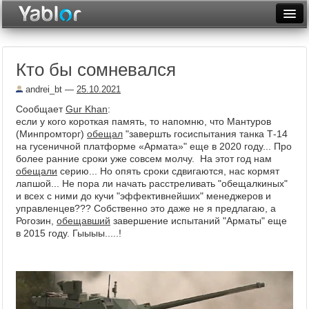
Разместить статью
Войти
Кто бы сомневался
Неделя
andrei_bt
—
25.10.2021
Месяц
Сообщает
Gur Khan
:
если у кого короткая память, то напомню, что Мантуров
Рейтинги
(Минпромторг)
обещал
"завершть госиспытания танка Т-14
на гусеничной платформе «Армата»" еще в 2020 году... Про
Архив
более ранние сроки уже совсем молчу. На этот год нам
обещали
серию... Но опять сроки сдвигаются, нас кормят
Фототоп
лапшой... Не пора ли начать расстреливать "обещалкиных"
и всех с ними до кучи "эффективнейших" менеджеров и
Видеотоп
управленцев??? Собственно это даже не я предлагаю, а
Рогозин,
обещавший
завершение испытаний "Арматы" еще
в 2015 году. Гыыыы.....!