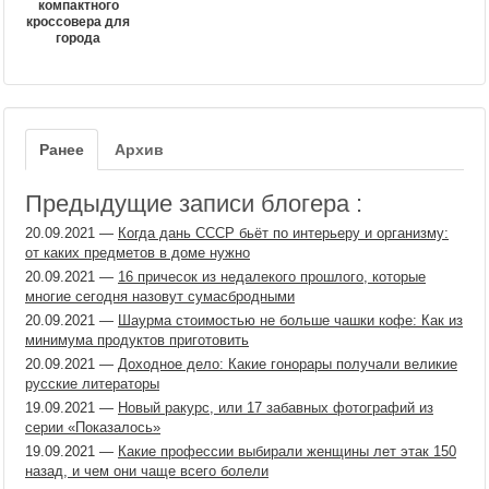
компактного
кроссовера для
города
Ранее
Архив
Предыдущие записи блогера :
20.09.2021
—
Когда дань СССР бьёт по интерьеру и организму:
от каких предметов в доме нужно
20.09.2021
—
16 причесок из недалекого прошлого, которые
многие сегодня назовут сумасбродными
20.09.2021
—
Шаурма стоимостью не больше чашки кофе: Как из
минимума продуктов приготовить
20.09.2021
—
Доходное дело: Какие гонорары получали великие
русские литераторы
19.09.2021
—
Новый ракурс, или 17 забавных фотографий из
серии «Показалось»
19.09.2021
—
Какие профессии выбирали женщины лет этак 150
назад, и чем они чаще всего болели