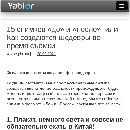
Разместить статью
Войти
15 снимков «до» и «после», или
Неделя
Как создаются шедевры во
Месяц
время съемки
Рейтинги
vsegda_tvoj
—
20.09.2021
Архив
Закулисные секреты создания фотошедевров.
Фототоп
Когда мы рассматриваем профессиональные снимки,
Видеотоп
создается впечатление реальности происходящего: будто
модель и фотограф выбрались в горы или же пересекли
океан ради снимка в экзотической стране
.
Мы же собрали
снимки в формате «До» и «После», раскрывая все секреты.
1. Плакат, немного света и совсем не
обязательно ехать в Китай!