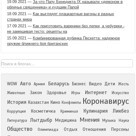
19.09.2021
—
За что Папу Бенедикта IX называли «демоном в
обличье священника» и худшим Папой
18.09.2021
—
Как выглядят плацкартные вагоны в разных
странах мира
17.09.2021
—
Как приготовить вареники без лепки, а чебуреки -
не замешивая тесто: рецепты на
15.09.2021
—
Комбинированная дубинка Пескетта: надежное
оружие ближнего боя британских
Авто
Беларусь
WOW
Бизнес
Видео
Дети
Армия
Жесть
Интернет
Закон
Здоровье
Животные
Игры
Искусство
Коронавирус
История
Казахстан
Кино
Конфликты
Кулинария
Ликбез
Косметичка
Коррупция
Криминал
Мнения
Лытдыбр
Медицина
Литература
Музыка
Наука
Общество
Отдых
Отношения
Персоны
Олимпиада