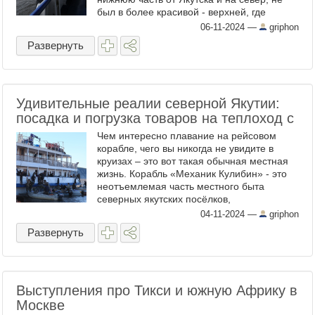
был в более красивой - верхней, где
находятся знаменитые Ленские столбы. Но
06-11-2024
—
griphon
и увиденного ...
Развернуть
Удивительные реалии северной Якутии:
посадка и погрузка товаров на теплоход с
Чем интересно плавание на рейсовом
корабле, чего вы никогда не увидите в
круизах – это вот такая обычная местная
жизнь. Корабль «Механик Кулибин» - это
неотъемлемая часть местного быта
северных якутских посёлков,
расположенных вдоль Лены. Попробуйте
04-11-2024
—
griphon
поставить себя на место тех, кто ...
Развернуть
Выступления про Тикси и южную Африку в
Москве