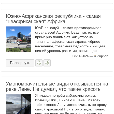
Южно-Африканская республика - самая
"неафриканская" Африка
ЮАР, пожалуй – самая противоречивая
страна всей Африки. Ведь, так то, все
примерно понимают, как устроена
типичная африканская страна: чёрное
население, тотальная бедность и нищета,
низкий уровень развития, вопиющая
необустроенность, отсутствие дорог,
08-11-2024
—
griphon
инфраструктуры, элементарных ...
Развернуть
Умопомрачительные виды открываются на
реке Лене. Не думал, что такие красоты
Я плавал по трём сибирским рекам:
Иртышу/Оби , Енисею и Лене . Из всех
трёх именно Лену можно считать по праву
самой красивой! При этом я видел только
нижнюю часть от Якутска и на север, не