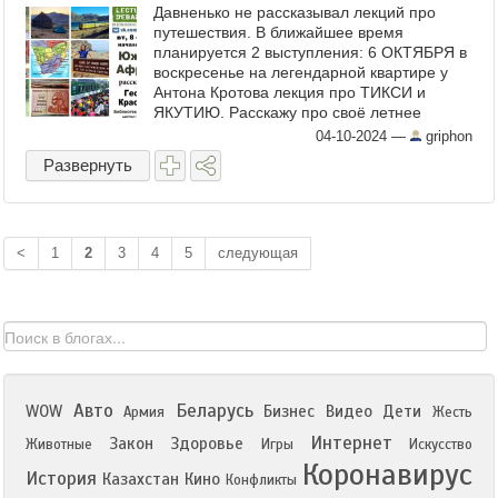
Давненько не рассказывал лекций про
путешествия. В ближайшее время
планируется 2 выступления: 6 ОКТЯБРЯ в
воскресенье на легендарной квартире у
Антона Кротова лекция про ТИКСИ и
ЯКУТИЮ. Расскажу про своё летнее
путешествие на корабле "Механик
04-10-2024
—
griphon
Кулибин" и якутском поезде, и вообще,
Развернуть
чем ...
<
1
2
3
4
5
следующая
Авто
Беларусь
WOW
Бизнес
Видео
Дети
Армия
Жесть
Интернет
Закон
Здоровье
Животные
Игры
Искусство
Коронавирус
История
Казахстан
Кино
Конфликты