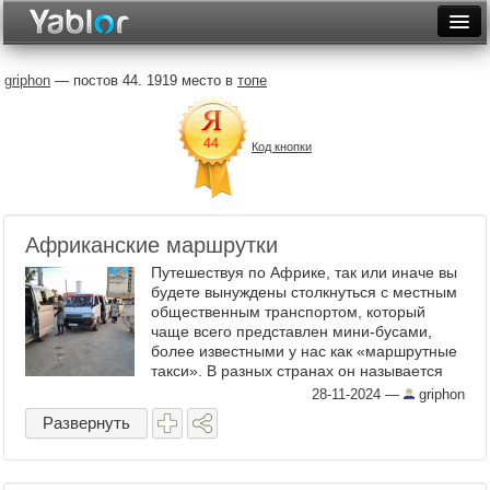
Разместить статью
Войти
griphon
— постов 44. 1919 место в
топе
Неделя
Код кнопки
Месяц
Рейтинги
Архив
Африканские маршрутки
Путешествуя по Африке, так или иначе вы
Фототоп
будете вынуждены столкнуться с местным
общественным транспортом, который
Видеотоп
чаще всего представлен мини-бусами,
более известными у нас как «маршрутные
такси». В разных странах он называется
по-разному: просто «такси», «чапа»,
28-11-2024
—
griphon
«матату» и т.д. ...
Развернуть