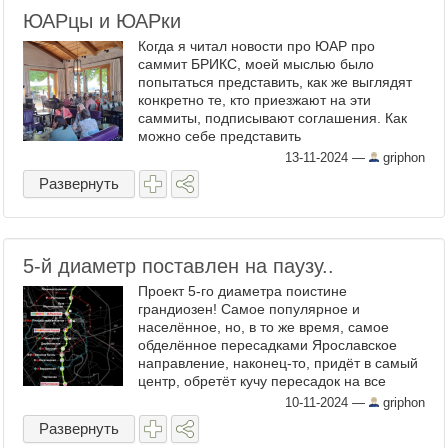
ЮАРцы и ЮАРки
Когда я читал новости про ЮАР про
саммит БРИКС, моей мыслью было
попытаться представить, как же выглядят
конкретно те, кто приезжают на эти
саммиты, подписывают соглашения. Как
можно себе представить
среднестатического южно-африканца? Что
13-11-2024
—
griphon
это за народ, кто они? Явно это не ...
Развернуть
5-й диаметр поставлен на паузу..
Проект 5-го диаметра поистине
грандиозен! Самое популярное и
населённое, но, в то же время, самое
обделённое пересадками Ярославское
направление, наконец-то, придёт в самый
центр, обретёт кучу пересадок на все
возможные линии и соединит северо-
10-11-2024
—
griphon
восточные районы и пригороды с ...
Развернуть