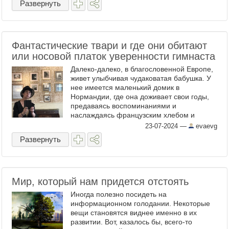
Развернуть
Фантастические твари и где они обитают
или носовой платок уверенности гимнаста
Далеко-далеко, в благословенной Европе,
живет улыбчивая чудаковатая бабушка. У
нее имеется маленький домик в
Нормандии, где она доживает свои годы,
предаваясь воспоминаниями и
наслаждаясь французским хлебом и
французским маслом, о которых нам,
23-07-2024
—
evaevg
москвичам, и тем более остальным
Развернуть
русским ...
Мир, который нам придется отстоять
Иногда полезно посидеть на
информационном голодании. Некоторые
вещи становятся виднее именно в их
развитии. Вот, казалось бы, всего-то