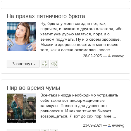
На правах пятничного брюта
Ну, брюта у меня сегодня нет, как,
впрочем, и никакого другого алкоголя, ибо
хватит уже дурью маяться, пора и о
вечном подумать. Ну и о своем здоровье.
Мысли о здоровье посетили меня после
того, как я слегка оклемалась после
очередного приключения с камнями в
28-02-2025
—
evaevg
почках, а потому вместо ...
Развернуть
Пир во время чумы
Все-таки иногда необходимо устраивать
себе такие вот информационные
каникулы. Полезно для душевного
равновесия. И как же тяжело бывает
возвращаться. Я вот до сих пор, мне ...
23-09-2024
—
evaevg