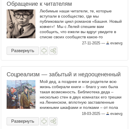
Обращение к читателям
Любимые наши читатели, те, которые
вступали в сообщество, где мы
публиковали цикл романов «Башня. Новый
ковчег»! Мы с Лелей спешим вам
сообщить, что ежели вы вдруг увидите в
списке своих сообществ какое-то
незнакомое слово вместо привычного
27-11-2025
—
evaevg
«two_towers» - не пугайтесь. Это мы ...
Развернуть
Соцреализм — забытый и недооцененный
Мой дед, а позднее и мои родители всю
жизнь собирали книги – благо у них была
такая возможность. Библиотека деда –
несколько стен в двух комнатах его трешки
на Ленинском, вплотную заставленные
книжными шкафами и полками – от пола
до потолка – это один из самых привычных
18-03-2025
—
evaevg
образов, из ...
Развернуть