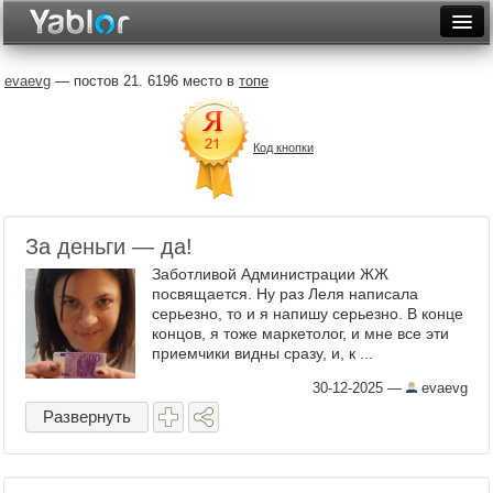
Разместить статью
Войти
evaevg
— постов 21. 6196 место в
топе
Неделя
Код кнопки
Месяц
Рейтинги
Архив
За деньги — да!
Заботливой Администрации ЖЖ
Фототоп
посвящается. Ну раз Леля написала
серьезно, то и я напишу серьезно. В конце
Видеотоп
концов, я тоже маркетолог, и мне все эти
приемчики видны сразу, и, к ...
30-12-2025
—
evaevg
Развернуть