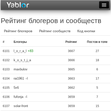
Разместить статью
Войти
Рейтинг блогеров и сообществ
Неделя
Рейтинг блогеров
Рейтинг сообществ
Код кнопки
Месяц
#
Блогеры
Рейтинг
Постов в топе
Рейтинги
l_o_r_a_l
+83
6101
3667
27
Архив
k_o_s_t_j_a
6102
3666
18
Фототоп
maxbulov
6103
3665
6
Видеотоп
rai1961
-4
6104
3663
17
5x6
6105
3662
5
fufonja
-4
6106
3659
7
solar-front
6107
3659
15