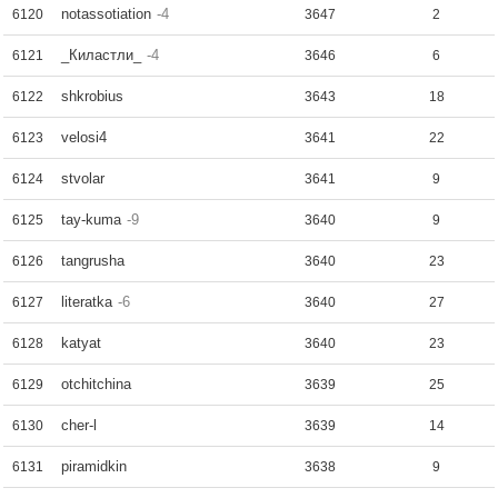
notassotiation
-4
6120
3647
2
_Киластли_
-4
6121
3646
6
shkrobius
6122
3643
18
velosi4
6123
3641
22
stvolar
6124
3641
9
tay-kuma
-9
6125
3640
9
tangrusha
6126
3640
23
literatka
-6
6127
3640
27
katyat
6128
3640
23
otchitchina
6129
3639
25
cher-l
6130
3639
14
piramidkin
6131
3638
9