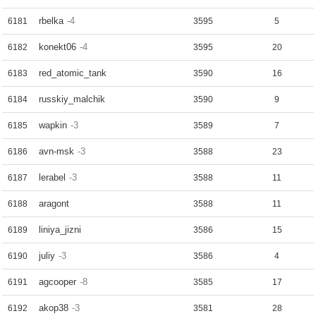
rbelka
-4
6181
3595
5
konekt06
-4
6182
3595
20
red_atomic_tank
6183
3590
16
russkiy_malchik
6184
3590
9
wapkin
-3
6185
3589
7
avn-msk
-3
6186
3588
23
lerabel
-3
6187
3588
11
aragont
6188
3588
11
liniya_jizni
6189
3586
15
juliy
-3
6190
3586
4
agcooper
-8
6191
3585
17
akop38
-3
6192
3581
28