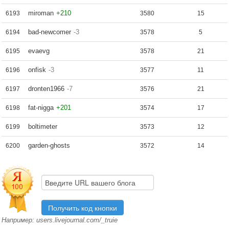
miroman
+210
6193
3580
15
bad-newcomer
-3
6194
3578
5
evaevg
6195
3578
21
onfisk
-3
6196
3577
11
dronten1966
-7
6197
3576
21
fat-nigga
+201
6198
3574
17
boltimeter
6199
3573
12
garden-ghosts
6200
3572
14
Например: users.livejournal.com/_truie