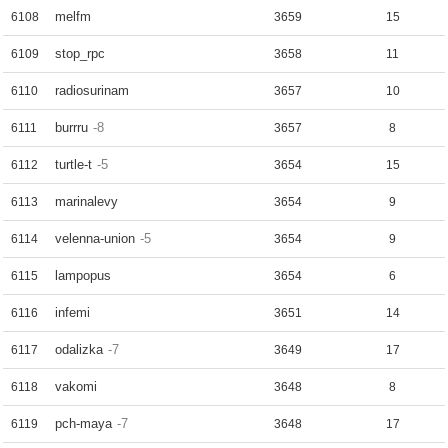
melfm
6108
3659
15
stop_rpc
6109
3658
11
radiosurinam
6110
3657
10
burrru
-8
6111
3657
8
turtle-t
-5
6112
3654
15
marinalevy
6113
3654
9
velenna-union
-5
6114
3654
9
lampopus
6115
3654
6
infemi
6116
3651
14
odalizka
-7
6117
3649
17
vakomi
6118
3648
8
pch-maya
-7
6119
3648
17