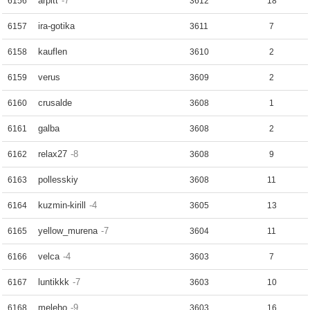
arpitt
-7
6156
3612
18
ira-gotika
6157
3611
7
kauflen
6158
3610
2
verus
6159
3609
2
crusalde
6160
3608
1
galba
6161
3608
2
relax27
-8
6162
3608
9
pollesskiy
6163
3608
11
kuzmin-kirill
-4
6164
3605
13
yellow_murena
-7
6165
3604
11
velca
-4
6166
3603
7
luntikkk
-7
6167
3603
10
meleho
-9
6168
3603
16