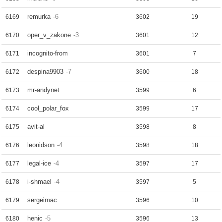
remurka
-6
6169
3602
19
oper_v_zakone
-3
6170
3601
12
incognito-from
6171
3601
7
despina9903
-7
6172
3600
18
mr-andynet
6173
3599
6
cool_polar_fox
6174
3599
17
avit-al
6175
3598
8
leonidson
-4
6176
3598
18
legal-ice
-4
6177
3597
17
i-shmael
-4
6178
3597
5
sergeimac
6179
3596
10
henic
-5
6180
3596
13