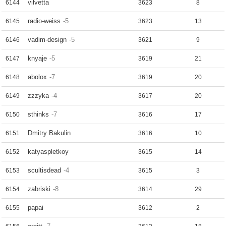
vilvetta
6144
3623
8
radio-weiss
-5
6145
3623
13
vadim-design
-5
6146
3621
9
knyaje
-5
6147
3619
21
abolox
-7
6148
3619
20
zzzyka
-4
6149
3617
20
sthinks
-7
6150
3616
17
Dmitry Bakulin
6151
3616
10
katyaspletkoy
6152
3615
14
scultisdead
-4
6153
3615
3
zabriski
-8
6154
3614
29
papai
6155
3612
2