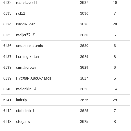
rostislavddd
6132
3637
10
nol21
6133
3636
7
kagdiy_den
6134
3636
20
maljar77
-5
6135
3630
6
amazonka-urals
6136
3630
6
hunting-kitten
6137
3629
8
dimakorban
6138
3629
6
Руслан Хасбулатов
6139
3627
5
malenkin
-4
6140
3626
14
ladariy
6141
3626
29
otshelnik-1
6142
3625
7
stogarov
6143
3625
8