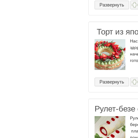
Развернуть
Торт из япо
Нас
здо
нач
гот
Развернуть
Рулет-безе
Рул
бер
пла
пон