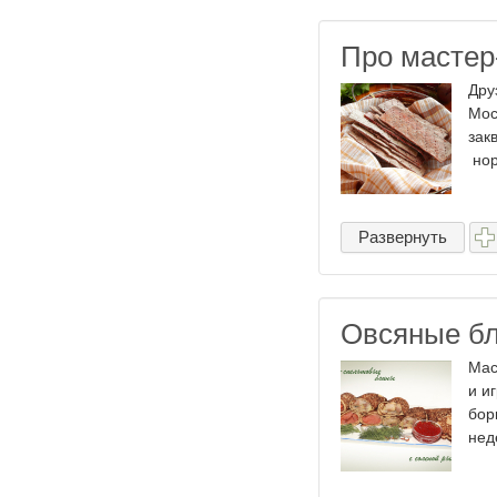
Про мастер
Дру
Мос
зак
нор
Развернуть
Овсяные бл
Мас
и и
бор
нед