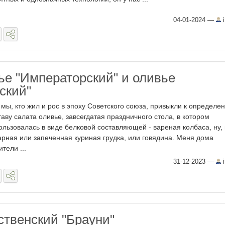
04-01-2024
—
i
ье "Императорский" и оливье
ский"
 мы, кто жил и рос в эпоху Советского союза, привыкли к определе
таву салата оливье, завсегдатая праздничного стола, в котором
ользовалась в виде белковой составляющей - вареная колбаса, ну,
арная или запеченная куриная грудка, или говядина. Меня дома
тели ...
31-12-2023
—
i
ственский "Брауни"