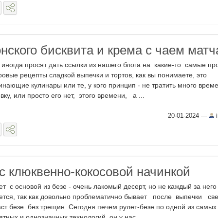
нского бисквита и крема с чаем матч
 иногда просят дать ссылки из нашего блога на какие-то самые пр
ровые рецепты сладкой выпечки и тортов, как вы понимаете, это
инающие кулинары или те, у кого принцип - не тратить много врем
овку, или просто его нет, этого времени, а ...
20-01-2024
—
i
 с клюквенно-кокосовой начинкой
ет с основой из безе - очень лакомый десерт, но не каждый за него
ется, так как довольно проблематично бывает после выпечки све
ст безе без трещин. Сегодня печем рулет-безе по одной из самых
ятных и однозначных технологий, он у нас ...