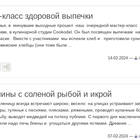
-класс здоровой выпечки
зья, в минувшие выходные прошел наш очередной мастер-класс 
кве, в кулинарной студии Cookodel. Он был посвящен выпечкам н
васке. Вместе с участниками мы испекли хлеб и приготовили сухи
вежские хлебцы (они тоже были ...
14-02-2024
—
i
ины с соленой рыбой и икрой
леницу всегда встречают широко, весело: на улицах устраивают з
гры, гулянья с песнями, плясками, ряжеными, проводят кулачные б
ьбу, выводят медведей на потеху публике. С первого дня масленич
ели надо печь блины и угощаться другими яствами. Древние ...
07-02-2024
—
i