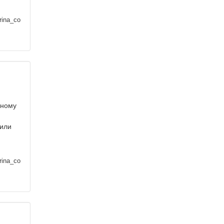
rina_co
нному
 или
rina_co