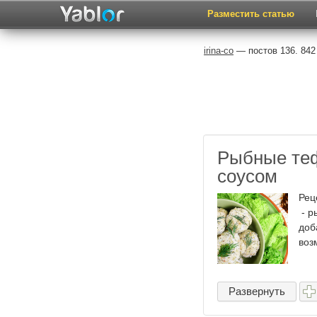
Разместить статью
irina-co
— постов 136. 842
Рыбные теф
соусом
Рец
- р
доб
воз
Развернуть