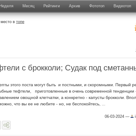
Неделя
Месяц
Рейтинги
Архив
Фототоп
Видеотоп
 место в
топе
тели с брокколи; Судак под сметан
епты этого поста могут быть и постными, и скоромными. Первый р
ыбные тефтели, приготовленные в очень современной тенденции -
авлением овощной клетчатки, а конкретно - капусты брокколи. Впо
можно, что вы ее не любите - но, не беспокойтесь, ...
06-03-2024
—
i