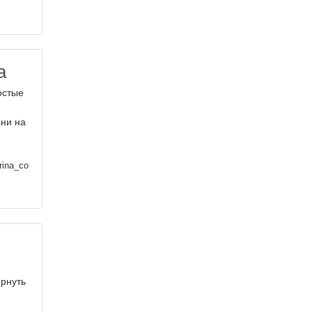
а
остые
ени на
rina_co
рнуть