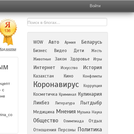
Войти
Авто
Беларусь
WOW
Армия
Код кнопки
Бизнес
Видео
Дети
Жесть
Закон
Здоровье
Животные
Игры
ным
Интернет
История
Искусство
Казахстан
Кино
Конфликты
Коронавирус
ецепт
Коррупция
 с
Кулинария
Косметичка
Криминал
лне
Ликбез
Лытдыбр
Литература
Мнения
Медицина
Музыка
Наука
rina_co
Общество
Отдых
Олимпиада
Политика
Отношения
Персоны