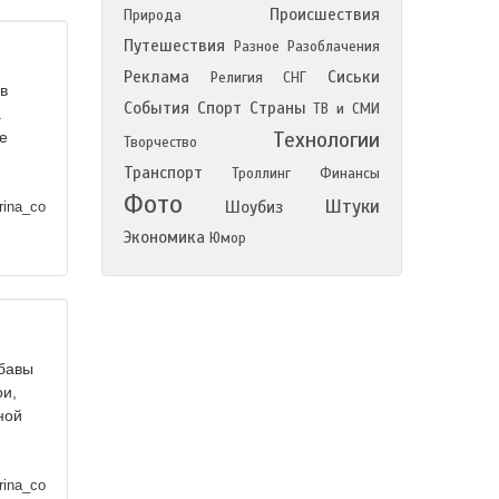
Происшествия
Природа
Путешествия
Разное
Разоблачения
Реклама
Сиськи
Религия
СНГ
в
События
Спорт
Страны
ТВ и СМИ
а
Технологии
е
Творчество
Транспорт
Троллинг
Финансы
Фото
Штуки
Шоубиз
rina_co
Экономика
Юмор
абавы
ои,
ной
rina_co