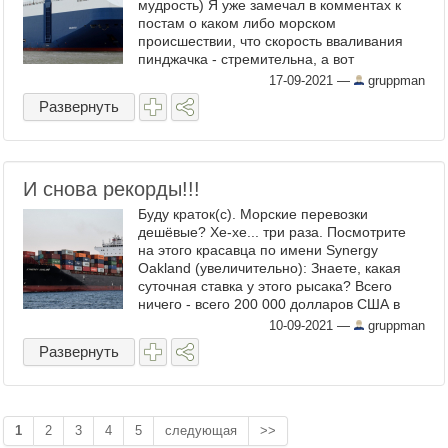
мудрость) Я уже замечал в комментах к
постам о каком либо морском
происшествии, что скорость вваливания
пинджачка - стремительна, а вот
расследование, которое выясняет
17-09-2021
—
gruppman
предпосылки этого самого вваливания (
Развернуть
кто что ...
И снова рекорды!!!
Буду краток(с). Морские перевозки
дешёвые? Хе-хе... три раза. Посмотрите
на этого красавца по имени Synergy
Oakland (увеличительно): Знаете, какая
суточная ставка у этого рысака? Всего
ничего - всего 200 000 долларов США в
сутки. Ещё раз - двести тысяч долларов
10-09-2021
—
gruppman
США в сутки. Сутки ...
Развернуть
1
2
3
4
5
следующая
>>