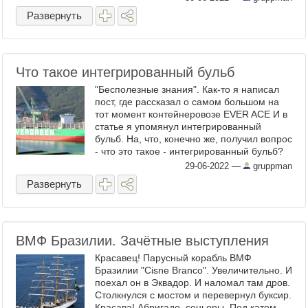
первое место в мире. Напомню, ...
Развернуть
Что такое интегрированный бульб
"Бесполезные знания". Как-то я написал
пост, где рассказал о самом большом на
тот момент контейнеровозе EVER ACE И в
статье я упомянул интегрированный
бульб. На, что, конечно же, получил вопрос
- что это такое - интегрированный бульб?
Я попытался ответить, но фото не очень
29-06-2022
—
gruppman
ясно ...
Развернуть
ВМФ Бразилии. Зачётные выступления
Красавец! Парусный корабль ВМФ
Бразилии "Cisne Branco". Увеличительно. И
поехал он в Эквадор. И наломал там дров.
Столкнулся с мостом и перевернул буксир.
Красава! Абригадо, сеньоры. Под катом