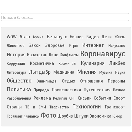
Авто
Беларусь
WOW
Бизнес
Видео
Дети
Армия
Жесть
Интернет
Закон
Здоровье
Животные
Игры
Искусство
Коронавирус
История
Казахстан
Кино
Конфликты
Кулинария
Ликбез
Косметичка
Коррупция
Криминал
Мнения
Лытдыбр
Медицина
Литература
Музыка
Наука
Общество
Отдых
Отношения
Персоны
Олимпиада
Политика
Происшествия
Путешествия
Природа
Разное
Реклама
Сиськи
События
Спорт
Разоблачения
Религия
СНГ
Технологии
Страны
Транспорт
ТВ и СМИ
Творчество
Фото
Штуки
Шоубиз
Экономика
Троллинг
Финансы
Юмор