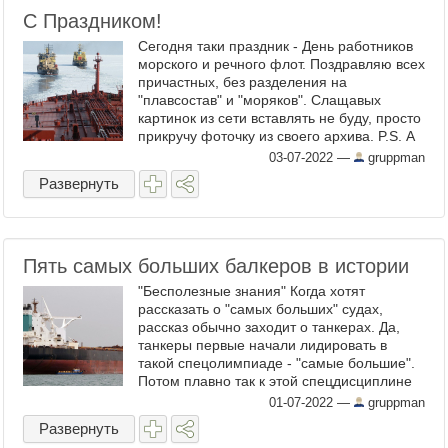
С Праздником!
Сегодня таки праздник - День работников
морского и речного флот. Поздравляю всех
причастных, без разделения на
"плавсостав" и "моряков". Слащавых
картинок из сети вставлять не буду, просто
прикручу фоточку из своего архива. P.S. А
в семейном котле этот праздник
03-07-2022
—
gruppman
потихоньку ...
Развернуть
Пять самых больших балкеров в истории
"Бесполезные знания" Когда хотят
рассказать о "самых больших" судах,
рассказ обычно заходит о танкерах. Да,
танкеры первые начали лидировать в
такой спецолимпиаде - "самые большие".
Потом плавно так к этой спецдисциплине
подключились контейнеровозы, эти тоже
01-07-2022
—
gruppman
могут похвастать в разделе ...
Развернуть