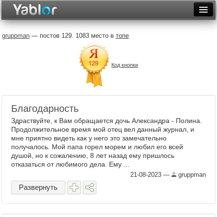
Разместить статью
Войти
gruppman
— постов 129. 1083 место в
топе
Неделя
Код кнопки
Месяц
Рейтинги
Архив
Благодарность
Здраствуйте, к Вам обращается дочь Александра - Полина.
Фототоп
Продолжительное время мой отец вел данный журнал, и
мне приятно видеть как у него это замечательно
Видеотоп
получалось. Мой папа горел морем и любил его всей
душой, но к сожалению, 8 лет назад ему пришлось
отказаться от любимого дела. Ему ...
21-08-2023
—
gruppman
Развернуть