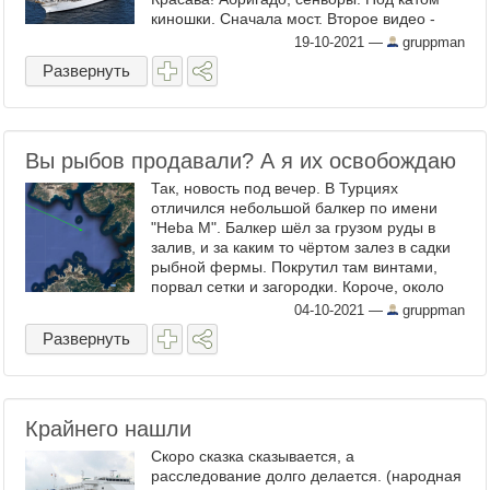
киношки. Сначала мост. Второе видео -
утопление буксира. Операторов бы тоже
19-10-2021
—
gruppman
не мешало ...
Развернуть
Вы рыбов продавали? А я их освобождаю
Так, новость под вечер. В Турциях
отличился небольшой балкер по имени
"Heba M". Балкер шёл за грузом руды в
залив, и за каким то чёртом залез в садки
рыбной фермы. Покрутил там винтами,
порвал сетки и загородки. Короче, около
миллиона рыбов вырвались на свободу.
04-10-2021
—
gruppman
Путь злодея: Рыбу ...
Развернуть
Крайнего нашли
Скоро сказка сказывается, а
расследование долго делается. (народная