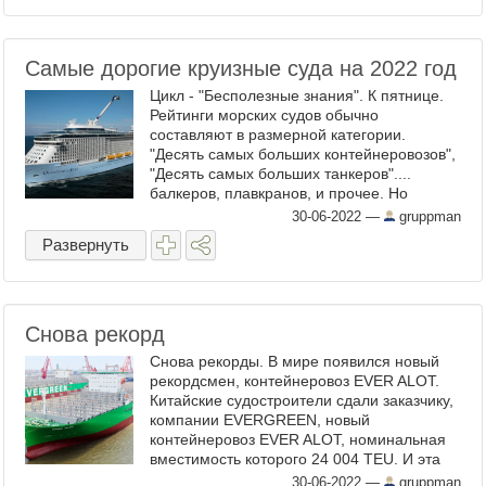
Самые дорогие круизные суда на 2022 год
Цикл - "Бесполезные знания". К пятнице.
Рейтинги морских судов обычно
составляют в размерной категории.
"Десять самых больших контейнеровозов",
"Десять самых больших танкеров"....
балкеров, плавкранов, и прочее. Но
морское судно, кроме всего, это ещё и
30-06-2022
—
gruppman
очень дорогое удовольствие. ...
Развернуть
Снова рекорд
Снова рекорды. В мире появился новый
рекордсмен, контейнеровоз EVER ALOT.
Китайские судостроители сдали заказчику,
компании EVERGREEN, новый
контейнеровоз EVER ALOT, номинальная
вместимость которого 24 004 TEU. И эта
вместимость выводит новое судно на
30-06-2022
—
gruppman