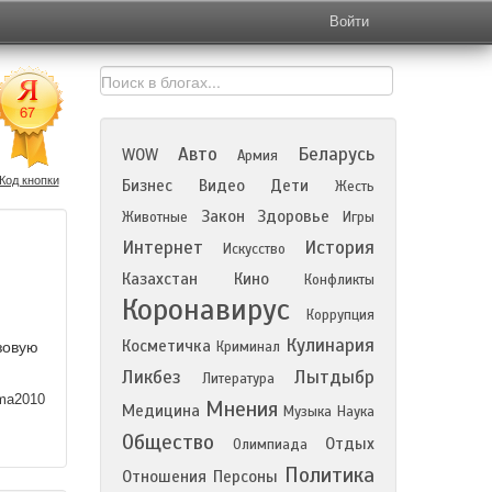
Войти
Авто
Беларусь
WOW
Армия
Код кнопки
Бизнес
Видео
Дети
Жесть
Закон
Здоровье
Животные
Игры
Интернет
История
Искусство
Казахстан
Кино
Конфликты
Коронавирус
Коррупция
Кулинария
Косметичка
зовую
Криминал
Ликбез
Лытдыбр
Литература
ma2010
Мнения
Медицина
Музыка
Наука
Общество
Отдых
Олимпиада
Политика
Отношения
Персоны