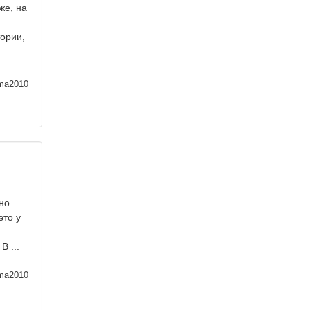
же, на
ории,
ma2010
но
это у
 ...
ma2010