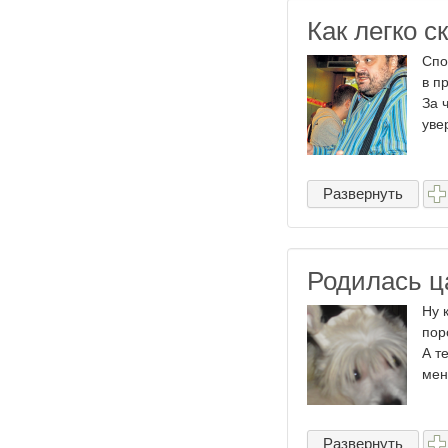
Как легко с
Спо
в п
За 
уве
Развернуть
Родилась ц
Ну 
пор
А т
мен
Развернуть