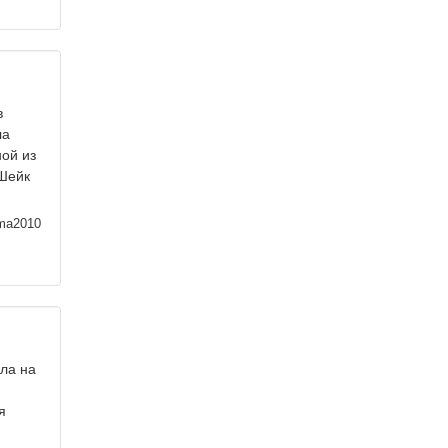
я
в
ла
ой из
 Шейк
ma2010
ла на
я