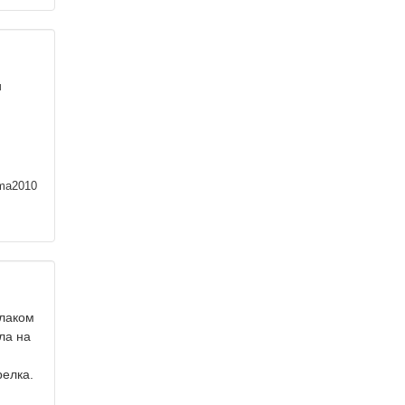
и
ma2010
улаком
ла на
релка.