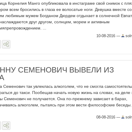
ица Корнелия Манго опубликовала в инстаграме свой снимок с пля
ором всем бросились в глаза ее волосатые ноги. Девушка вместе со
им любимым мужем Богданом Дюрдем отдыхает в солнечной Евпат
 наслаждаются друг другом, солнцем, морем и активным
мяпрепровождением. ...
10-08-2016
—
sol
ННУ СЕМЕНОВИЧ ВЫВЕЛИ ИЗ
А
а Семенович так увлеклась алкоголем, что не смогла самостоятель
раться до такси. Пообещав начать новую жизнь на словах, на деле 
ы Семенович не получается. Она по-прежнему зависает в барах,
ачиваясь алкоголем, пытаясь при этом вести философские беседы. В
08-08-2016
—
sol