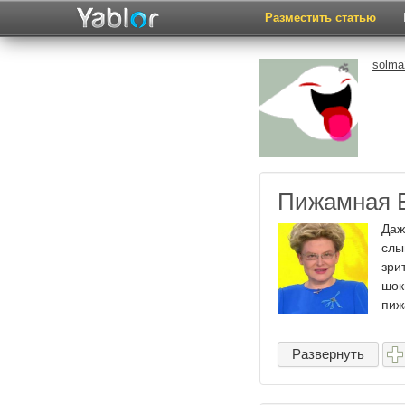
Разместить статью
solma
Пижамная 
Даж
слы
зри
шок
пиж
Развернуть