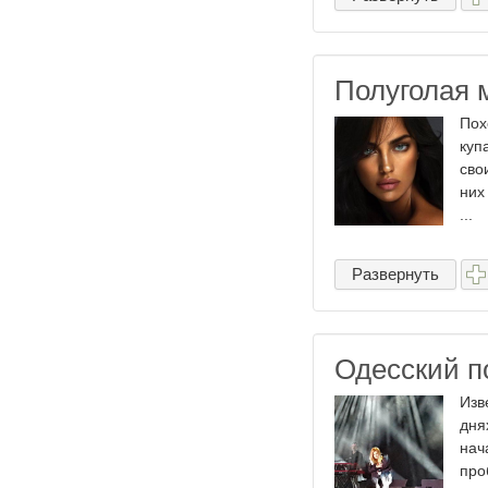
Полуголая 
Пох
куп
сво
них
...
Развернуть
Одесский п
Изв
дня
нач
про