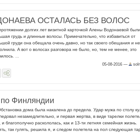
ДОНАЕВА ОСТАЛАСЬ БЕЗ ВОЛОС
протяжении долгих лет визитной карточкой Алены Водонаевой был
ьшая грудь и длинные волосы. Примечательно, что избавиться от
ьшой груди она обещала очень давно, но так своего обещания и не
олнила. А вот о волосах разговора не было, но, тем не менее, это
илось. ...
05-08-2016
—
sol
 по Финляндии
бстановка дома была накалена до предела. Удар мужа по столу к
ледовал незамедлительно, и первая жертва, в виде тарелки полете
, и благополучно раскололась, как и 13-ти летняя семейная жизнь.
ять, так гулять, решила я, и следом полетела на пол следующая та