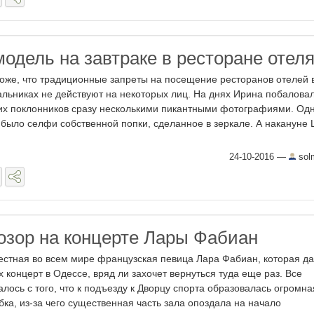
модель на завтраке в ресторане отел
оже, что традиционные запреты на посещение ресторанов отелей 
альниках не действуют на некоторых лиц. На днях Ирина побалова
их поклонников сразу несколькими пикантными фотографиями. Одн
 было селфи собственной попки, сделанное в зеркале. А накануне
24-10-2016
—
sol
озор на концерте Лары Фабиан
естная во всем мире французская певица Лара Фабиан, которая да
х концерт в Одессе, вряд ли захочет вернуться туда еще раз. Все
алось с того, что к подъезду к Дворцу спорта образовалась огромна
бка, из-за чего существенная часть зала опоздала на начало