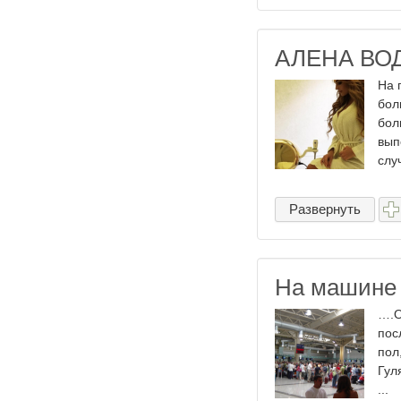
АЛЕНА ВО
На 
бол
бол
вып
случ
Развернуть
На машине
….О
пос
пол
Гул
...