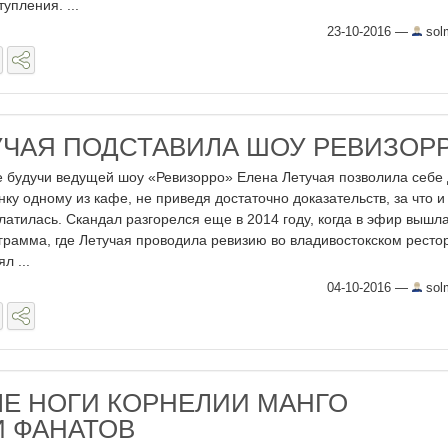
тупления. ...
23-10-2016
—
sol
УЧАЯ ПОДСТАВИЛА ШОУ РЕВИЗОР
 будучи ведущей шоу «Ревизорро» Елена Летучая позволила себе 
нку одному из кафе, не приведя достаточно доказательств, за что и
латилась. Скандал разгорелся еще в 2014 году, когда в эфир вышл
грамма, где Летучая проводила ревизию во владивостокском ресто
л ...
04-10-2016
—
sol
Е НОГИ КОРНЕЛИИ МАНГО
 ФАНАТОВ