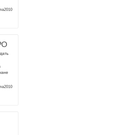
ma2010
РО
дать
а
ране
ma2010