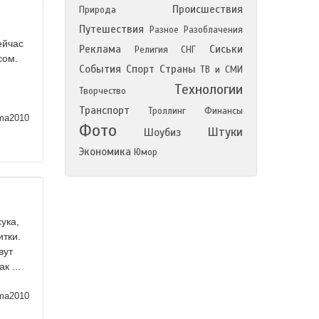
Происшествия
Природа
Путешествия
Разное
Разоблачения
ейчас
Реклама
Сиськи
Религия
СНГ
сом.
События
Спорт
Страны
ТВ и СМИ
Технологии
Творчество
Транспорт
Троллинг
Финансы
ma2010
Фото
Штуки
Шоубиз
Экономика
Юмор
ука,
итки.
вут
к ...
ma2010