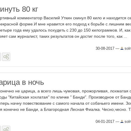
кинуть 80 кг
ртивный комментатор Василий Уткин скинул 80 кило и находится с
рекрасной форме.И мне нравится его подход к борьбе с лишним ве
четыре года ему удалось похудеть с 230 до 150 килограммов. И, как
ряет сам журналист, таких результатов он достиг после того, как ...
30-08-2017
—
sol
арица в ночь
конечно не царица, а всего лишь чумовая, прожорливая, лохматая с
оды "Китайская хохлатая" по кличке " Банди". Производное от Банд
еперь начну повествование с самого начала от собачьего имени. Зо
я конечно не Банди, а Благородная Лесная Фиалка. Чесно,чесно. Та
04-01-2017
—
sol