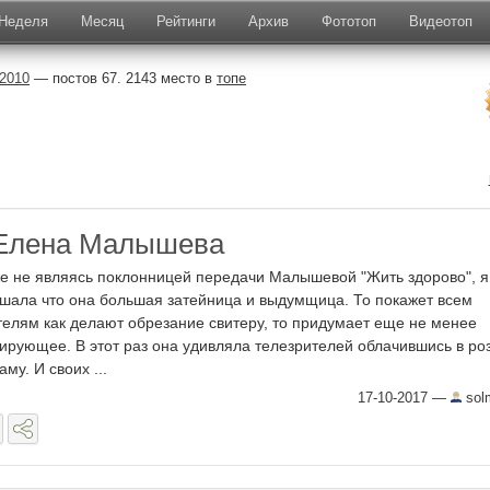
Неделя
Месяц
Рейтинги
Архив
Фототоп
Видеотоп
2010
— постов 67. 2143 место в
топе
Елена Малышева
е не являясь поклонницей передачи Малышевой "Жить здорово", я
шала что она большая затейница и выдумщица. То покажет всем
телям как делают обрезание свитеру, то придумает еще не менее
ирующее. В этот раз она удивляла телезрителей облачившись в ро
аму. И своих ...
17-10-2017
—
sol