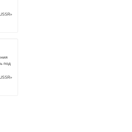
 USSR»
яния
сь под
 USSR»