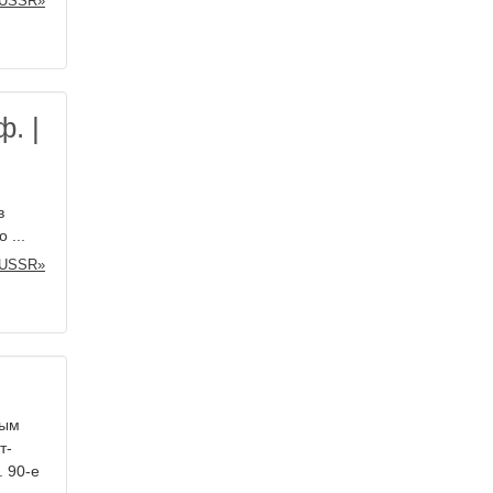
 USSR»
. |
в
 ...
 USSR»
мым
т-
. 90-е