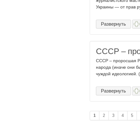
журналистского маст
Украины — от прав р
Развернуть
СССР – про
СССР – проросшая Ру
народа (иначе они б
чуждой идеологией. ( 
Развернуть
1
2
3
4
5