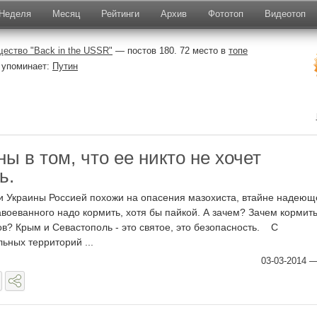
Неделя
Месяц
Рейтинги
Архив
Фототоп
Видеотоп
ество "Back in the USSR"
— постов 180. 72 место в
топе
 упоминает:
Путин
ы в том, что ее никто не хочет
ь.
 Украины Россией похожи на опасения мазохиста, втайне надеющ
авоеванного надо кормить, хотя бы пайкой. А зачем? Зачем кормит
? Крым и Севастополь - это святое, это безопасность. С
ьных территорий ...
03-03-2014