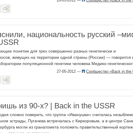
28-05-2012
—
Сообщество «Back in the
снили, национальность русский –миф
 USSR
ющее понятие для трех совершенно разных генетически и
носов, живущих на территории одной страны (России) — говорится 
аборатории популяционной генетики человека Медико-генетического
27-05-2012
—
Сообщество «Back in the
ишь из 90-х? | Back in the USSR
одня сложно поверить, что группа «Иванушки» считалась незыбле
аном эстрады, Пугачева встречалась с Киркоровым, а в центре Санк
ербурга могли из гранатомета положить правительственный кортеж