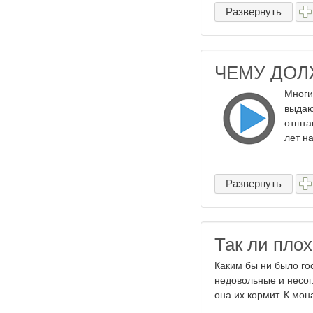
Развернуть
ЧЕМУ ДОЛЖ
Многи
выдаю
отшта
лет на
Развернуть
Так ли плох
Каким бы ни было гос
недовольные и несог
она их кормит. К мон