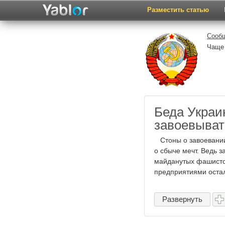
Разместить статью
Сообщ
Чаще
Беда Украин
завоевыват
Стоны о завоевании
о сбыче мечт. Ведь з
майданутых фашистов
предприятиями остал
Развернуть