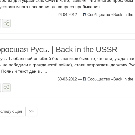
ерства для украинских СМИ в Ялте, заявил , что многие проблемы
усскоязычного населения до вопроса пребывания ...
24-04-2012
—
Сообщество «Back in the
росшая Русь. | Back in the USSR
сь. Глобальной ошибкой большевиков было то, что они, угадав ча
ы не победили в гражданской войне), стали возрождать державу Ру
Полный текст дан в . ...
30-03-2012
—
Сообщество «Back in the
следующая
>>