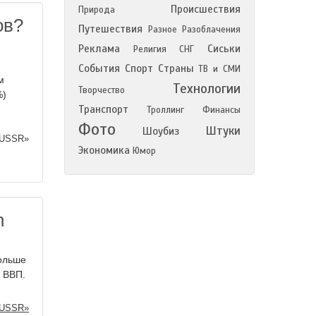
Происшествия
Природа
ов?
Путешествия
Разное
Разоблачения
Реклама
Сиськи
Религия
СНГ
События
Спорт
Страны
ТВ и СМИ
м
Технологии
Творчество
%)
Транспорт
Троллинг
Финансы
Фото
Штуки
Шоубиз
 USSR»
Экономика
Юмор
n
больше
х ВВП.
 USSR»