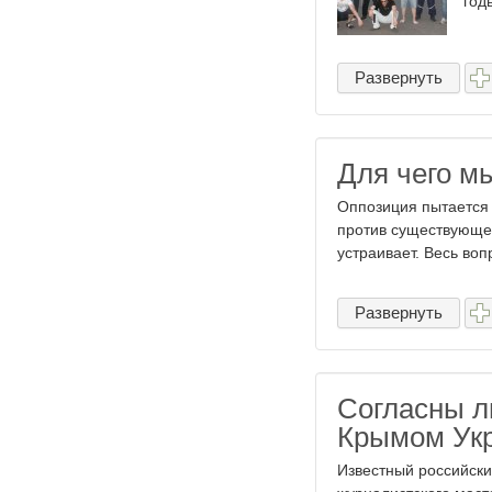
год
Развернуть
Для чего м
Оппозиция пытается 
против существующег
устраивает. Весь воп
Развернуть
Согласны л
Крымом Укр
Известный российски