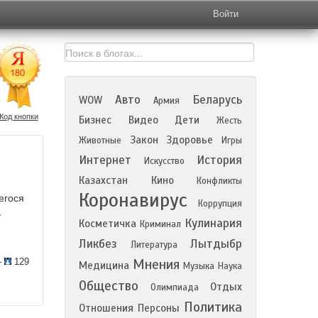
Войти
Авто
Беларусь
WOW
Армия
Код кнопки
Бизнес
Видео
Дети
Жесть
Закон
Здоровье
Животные
Игры
Интернет
История
Искусство
Казахстан
Кино
Конфликты
Коронавирус
егося
Коррупция
ь
Кулинария
Косметичка
Криминал
Ликбез
Лытдыбр
Литература
—
129
Мнения
Медицина
Музыка
Наука
Общество
Отдых
Олимпиада
Политика
Отношения
Персоны