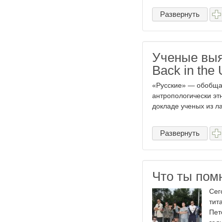
Развернуть
Ученые выя
Back in the
«Русские» — обобща
антропологически эт
докладе ученых из л
Развернуть
Что ты помн
Сег
тит
Пет