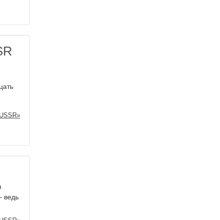
SR
цать
 USSR»
я
– ведь