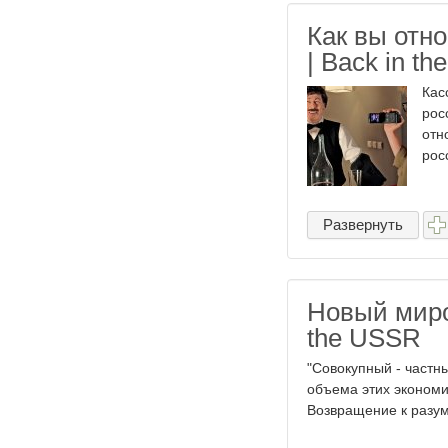
Как вы отн
| Back in t
Кас
рос
отн
рос
Развернуть
Новый миро
the USSR
"Совокупный - частн
объема этих экономи
Возвращение к разум