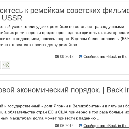
оситесь к ремейкам советских фильм
he USSR
совый успех голливудских ремейков не оставляет равнодушными
сийских режиссеров и продюсеров, однако зритель к таким проекта
осится с недоверием, показал опрос. В целом более половины (55
сиян относятся к производству ремейков ...
06-09-2012
—
Сообщество «Back in the
вой экономический порядок. | Back i
ый и государственный - долг Японии и Великобритании в пять раз 
к, а обязательства стран ЕС и США примерно в три раза больше и
ным масштабам долга может привести к падению ...
06-06-2012
—
Сообщество «Back in the