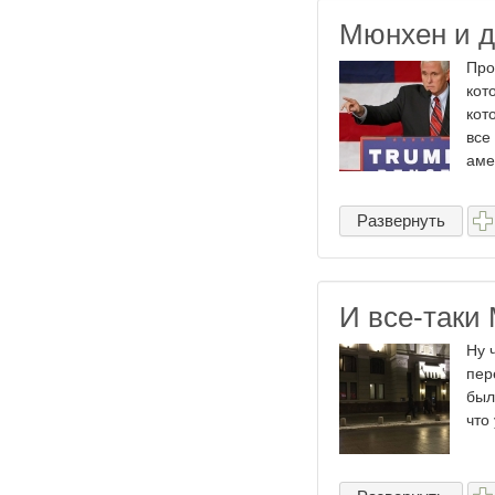
Мюнхен и д
Про
кот
кот
все
аме
Развернуть
И все-таки 
Ну 
пер
был
что