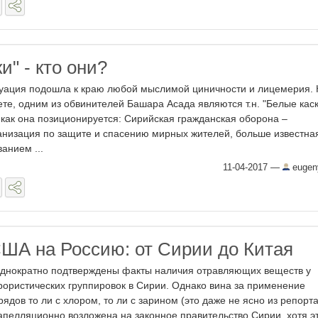
и" - кто они?
уация подошла к краю любой мыслимой циничности и лицемерия. 
ете, одним из обвинителей Башара Асада являются т.н. "Белые каск
 как она позиционируется: Сирийская гражданская оборона –
анизация по защите и спасению мирных жителей, больше известна
ванием ...
11-04-2017
—
eugen
ША на Россию: от Сирии до Китая
днократно подтверждены факты наличия отравляющих веществ у
рористических группировок в Сирии. Однако вина за применение
рядов то ли с хлором, то ли с зарином (это даже не ясно из репорт
апелляционно возложена на законное правительство Сирии, хотя э