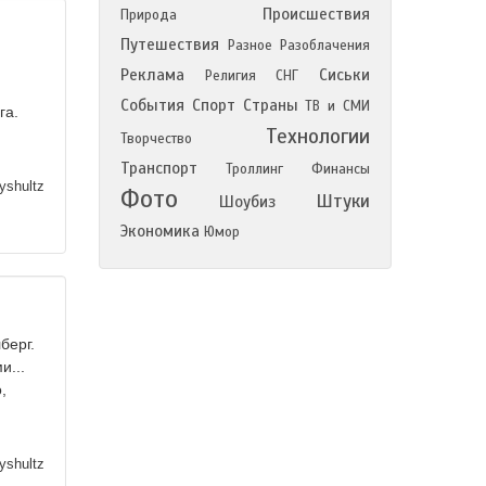
Происшествия
Природа
Путешествия
Разное
Разоблачения
Реклама
Сиськи
Религия
СНГ
События
Спорт
Страны
ТВ и СМИ
га.
Технологии
Творчество
Транспорт
Троллинг
Финансы
yshultz
Фото
Штуки
Шоубиз
Экономика
Юмор
берг.
и...
,
yshultz