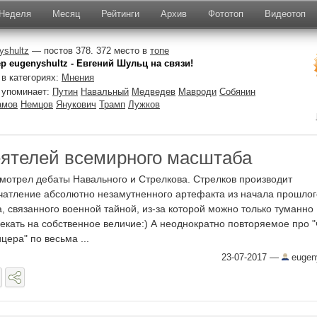
Неделя
Месяц
Рейтинги
Архив
Фототоп
Видеотоп
yshultz
— постов 378. 372 место в
топе
р eugenyshultz - Евгений Шульц на связи!
в категориях:
Мнения
 упоминает:
Путин
Навальный
Медведев
Мавроди
Собянин
амов
Немцов
Янукович
Трамп
Лужков
еятелей всемирного масштаба
мотрел дебаты Навального и Стрелкова. Стрелков производит
чатление абсолютно незамутненного артефакта из начала прошлог
а, связанного военной тайной, из-за которой можно только туманно
екать на собственное величие:) А неоднократно повторяемое про "
цера" по весьма ...
23-07-2017
—
eugen