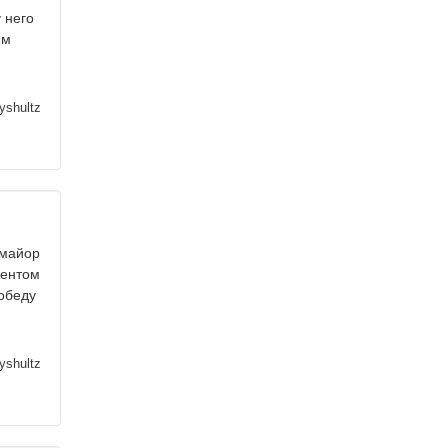
 него
им
yshultz
-майор
ментом
обеду
yshultz