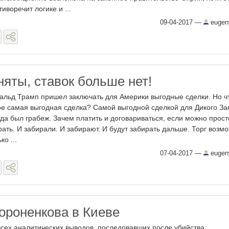
тиворечит логике и ...
09-04-2017
—
eugen
няты, ставок больше нет!
альд Трамп пришел заключать для Америки выгодные сделки. Но ч
ое самая выгодная сделка? Самой выгодной сделкой для Дикого За
гда был грабеж. Зачем платить и договариваться, если можно прост
рать. И забирали. И забирают. И будут забирать дальше. Торг возм
ко ...
07-04-2017
—
eugen
ороненкова в Киеве
всех аналитических выводов, последовавших после убийства