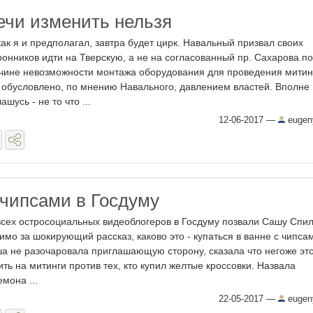
ечи изменить нельзя
как я и предполагал, завтра будет цирк. Навальный призвал своих
ронников идти на Тверскую, а не на согласованный пр. Сахарова по
чине невозможности монтажа оборудования для проведения митин
 обусловлено, по мнению Навального, давлением властей. Вполне
ашусь - не то что ...
12-06-2017
—
eugen
 чипсами в Госдуму
всех остросоциальных видеоблогеров в Госдуму позвали Сашу Спил
имо за шокирующий рассказ, каково это - купаться в ванне с чипсам
а не разочаровала приглашающую сторону, сказала что негоже это
ить на митинги против тех, кто купил желтые кроссовки. Назвала
емона ...
22-05-2017
—
eugen