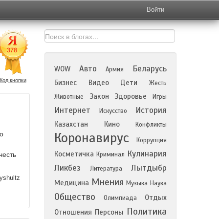
Войти
Авто
Беларусь
WOW
Армия
Код кнопки
Бизнес
Видео
Дети
Жесть
Закон
Здоровье
Животные
Игры
Интернет
История
Искусство
Казахстан
Кино
Конфликты
Коронавирус
о
Коррупция
Кулинария
Косметичка
честь
Криминал
Ликбез
Лытдыбр
Литература
yshultz
Мнения
Медицина
Музыка
Наука
Общество
Отдых
Олимпиада
Политика
Отношения
Персоны