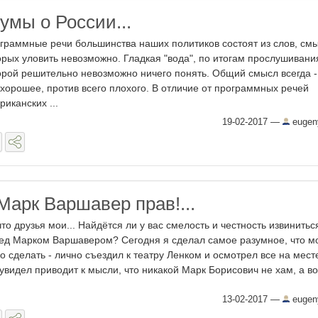
умы о России...
граммные речи большинства наших политиков состоят из слов, см
орых уловить невозможно. Гладкая "вода", по итогам прослушивани
орой решительно невозможно ничего понять. Общий смысл всегда -
 хорошее, против всего плохого. В отличие от программных речей
риканских ...
19-02-2017
—
eugen
Марк Варшавер прав!...
что друзья мои... Найдётся ли у вас смелость и честность извинитьс
ед Марком Варшавером? Сегодня я сделал самое разумное, что м
о сделать - лично съездил к театру Ленком и осмотрел все на месте
 увидел приводит к мысли, что никакой Марк Борисович не хам, а вот
13-02-2017
—
eugen