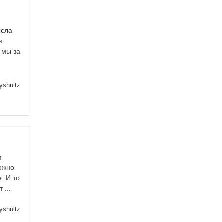
ысла
я
 мы за
yshultz
я
ожно
. И то
 ...
yshultz