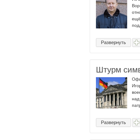
Вор
отн
ещё
под
Развернуть
Штурм симв
Офи
Иго
вое
над
пат
Развернуть