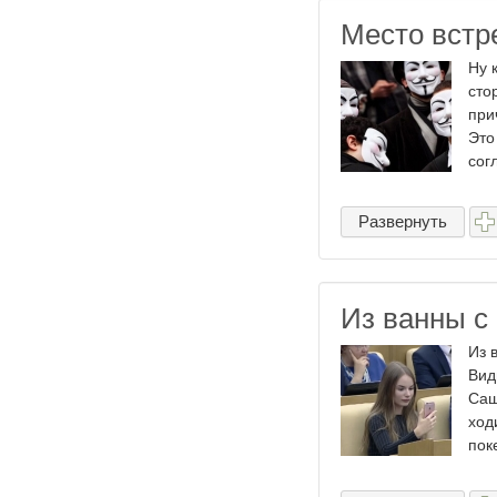
Место встр
Ну 
сто
при
Это
согл
Развернуть
Из ванны с
Из 
Вид
Саш
ход
пок