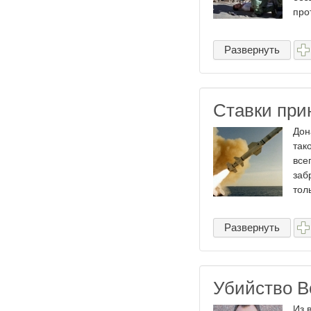
про
Развернуть
Ставки при
Дон
так
все
заб
толь
Развернуть
Убийство В
Из 