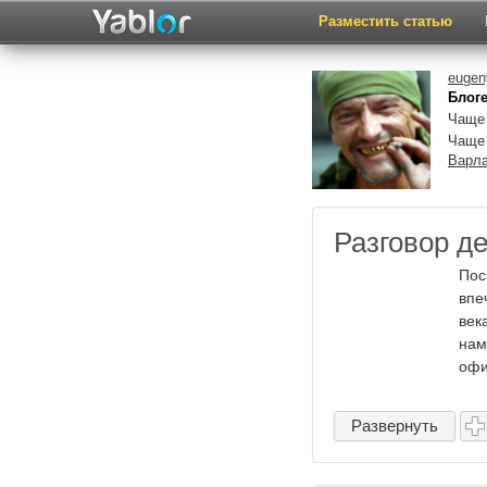
Разместить статью
eugen
Блоге
Чаще 
Чаще
Варл
Разговор д
Пос
впе
век
нам
офи
Развернуть