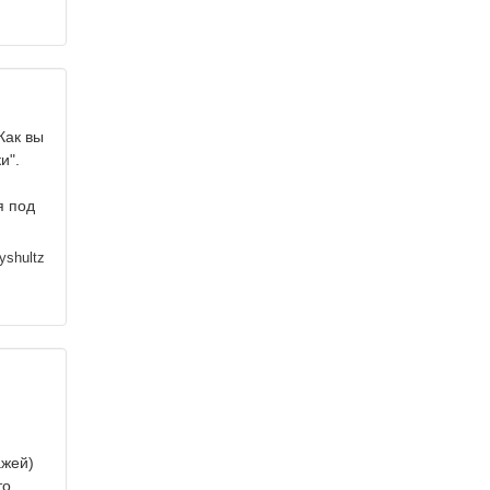
Как вы
и".
я под
yshultz
ажей)
то