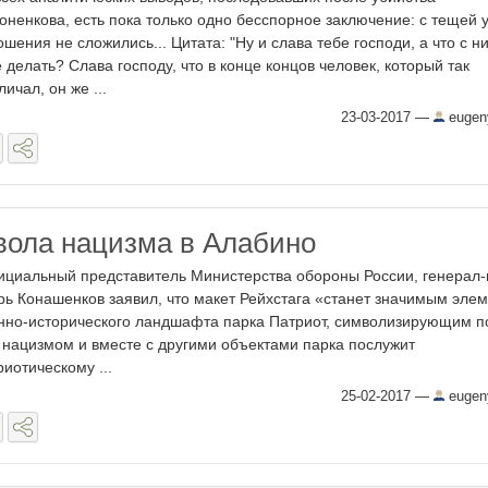
оненкова, есть пока только одно бесспорное заключение: с тещей у
ошения не сложились... Цитата: "Ну и слава тебе господи, а что с н
 делать? Слава господу, что в конце концов человек, который так
личал, он же ...
23-03-2017
—
eugen
ола нацизма в Алабино
циальный представитель Министерства обороны России, генерал
рь Конашенков заявил, что макет Рейхстага «станет значимым эле
нно-исторического ландшафта парка Патриот, символизирующим п
 нацизмом и вместе с другими объектами парка послужит
риотическому ...
25-02-2017
—
eugen