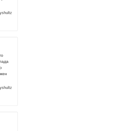
yshultz
то
пада
о
ожен
yshultz