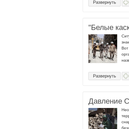
Развернуть
"Белые каск
Сит
зна
Вот
орг
наз
Развернуть
Давление С
Нео
тер
сна
без