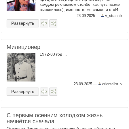
каждом рекламном столбе, как чуть позже
выяснилось), именно то же самое и стоИт.
Только вместо детского "не бери"
23-09-2025
—
v_strannik
длинноволосый тип с ...
Развернуть
Милиционер
1972-83 год ...
23-09-2025
—
orientalist_v
Развернуть
С первым осенним холодком жизнь
начнётся сначала
Отдавала Дашке зарплату, очередной транш, абсолютно