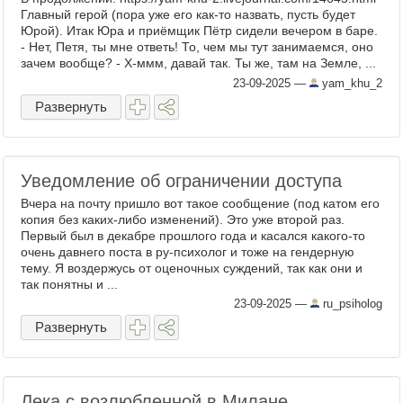
Главный герой (пора уже его как-то назвать, пусть будет
Юрой). Итак Юра и приёмщик Пётр сидели вечером в баре.
- Нет, Петя, ты мне ответь! То, чем мы тут занимаемся, оно
зачем вообще? - Х-ммм, давай так. Ты же, там на Земле, ...
23-09-2025
—
yam_khu_2
Развернуть
Уведомление об ограничении доступа
Вчера на почту пришло вот такое сообщение (под катом его
копия без каких-либо изменений). Это уже второй раз.
Первый был в декабре прошлого года и касался какого-то
очень давнего поста в ру-психолог и тоже на гендерную
тему. Я воздержусь от оценочных суждений, так как они и
так понятны и ...
23-09-2025
—
ru_psiholog
Развернуть
Лека с возлюбленной в Милане