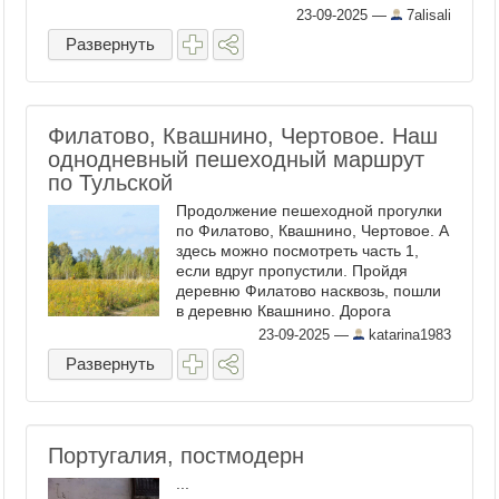
веришь. Даже если крыть-то в общем
23-09-2025
—
7alisali
нечем, Даже если сути не изменишь.
Развернуть
...
Филатово, Квашнино, Чертовое. Наш
однодневный пешеходный маршрут
по Тульской
Продолжение пешеходной прогулки
по Филатово, Квашнино, Чертовое. А
здесь можно посмотреть часть 1,
если вдруг пропустили. Пройдя
деревню Филатово насквозь, пошли
в деревню Квашнино. Дорога
оказалась просто краем непуганных
23-09-2025
—
katarina1983
зверей. Почти из-под наших ног
Развернуть
выпорхнули несколько ...
Португалия, постмодерн
...