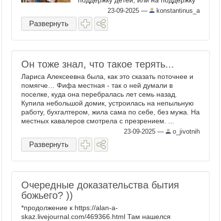
поддержку детей, или на поддержку
матерей с детьми, но не на
23-09-2025
—
konstantinus_a
поддержку семьи как структуры, как
Развернуть
базовой ячейки общества. В России,
к примеру, самое ...
Он тоже знал, что такое терять...
Лариса Алексеевна была, как это сказать поточнее и
помягче… Фифа местная - так о ней думали в
поселке, куда она перебралась лет семь назад.
Купила небольшой домик, устроилась на непыльную
работу, бухгалтером, жила сама по себе, без мужа. На
местных кавалеров смотрела с презрением. ...
23-09-2025
—
o_jivotnih
Развернуть
Очередные доказательства бытия
божьего? ))
*продолжение к https://alan-a-
skaz.livejournal.com/469366.html Там нашелся