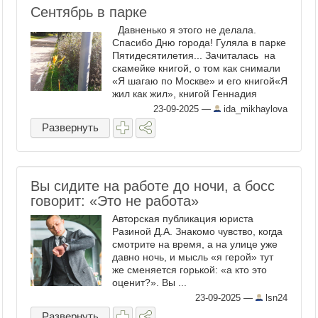
Сентябрь в парке
Давненько я этого не делала.
Спасибо Дню города! Гуляла в парке
Пятидесятилетия... Зачиталась на
скамейке книгой, о том как снимали
«Я шагаю по Москве» и его книгой«Я
жил как жил», книгой Геннадия
Фёдоровича Шпаликова: Я к вам
23-09-2025
—
ida_mikhaylova
травою прорасту, ...
Развернуть
Вы сидите на работе до ночи, а босс
говорит: «Это не работа»
Авторская публикация юриста
Разиной Д.А. Знакомо чувство, когда
смотрите на время, а на улице уже
давно ночь, и мысль «я герой» тут
же сменяется горькой: «а кто это
оценит?». Вы ...
23-09-2025
—
lsn24
Развернуть