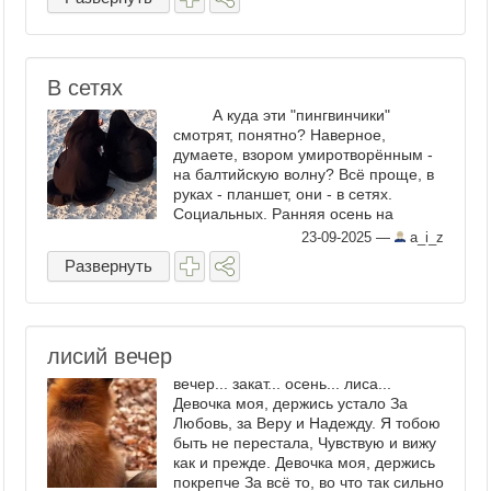
В сетях
А куда эти "пингвинчики"
смотрят, понятно? Наверное,
думаете, взором умиротворённым -
на балтийскую волну? Всё проще, в
руках - планшет, они - в сетях.
Социальных. Ранняя осень на
Балтике. Зеленоградск, пляж:
23-09-2025
—
a_i_z
Зеленоградск, пляж: ...
Развернуть
лисий вечер
вечер... закат... осень... лиса...
Девочка моя, держись устало За
Любовь, за Веру и Надежду. Я тобою
быть не перестала, Чувствую и вижу
как и прежде. Девочка моя, держись
покрепче За всё то, во что так сильно