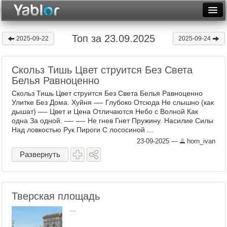
Разместить статью
Войти
Топ за 23.09.2025
2025-09-22
2025-09-24
Неделя
Скольз Тишь Цвет струится Без Света
Месяц
Белья Равноценно
Рейтинги
Скольз Тишь Цвет струится Без Света Белья Равноценно
Улитке Без Дома. Хуйня —- Глубоко Отсюда Не слышно (как
Архив
дышат) —- Цвет и Цена Отличаются Небо с Волной Как
одна За одной. —- —- Не гнев Гнет Пружину. Насилие Силы
Над ловкостью Рук Пироги С лососиной ...
Фототоп
23-09-2025
—
horn_ivan
Видеотоп
Развернуть
Тверская площадь
...