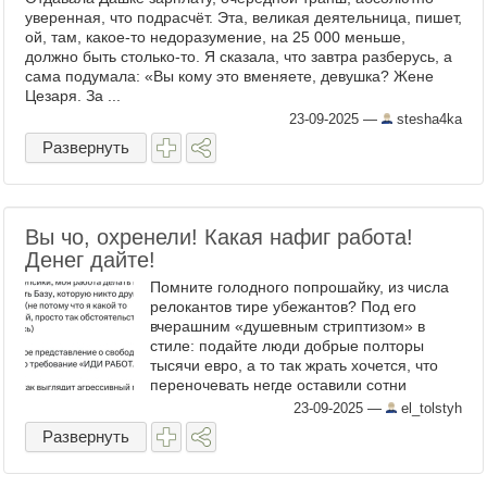
уверенная, что подрасчёт. Эта, великая деятельница, пишет,
ой, там, какое-то недоразумение, на 25 000 меньше,
должно быть столько-то. Я сказала, что завтра разберусь, а
сама подумала: «Вы кому это вменяете, девушка? Жене
Цезаря. За ...
23-09-2025
—
stesha4ka
Развернуть
Вы чо, охренели! Какая нафиг работа!
Денег дайте!
Помните голодного попрошайку, из числа
релокантов тире убежантов? Под его
вчерашним «душевным стриптизом» в
стиле: подайте люди добрые полторы
тысячи евро, а то так жрать хочется, что
переночевать негде оставили сотни
комментов «чел иди работать». Но
23-09-2025
—
el_tolstyh
инфантильное двуногое, хочет денег и ...
Развернуть