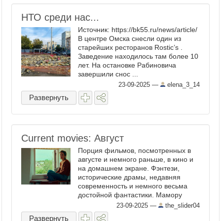
НТО среди нас...
Источник: https://bk55.ru/news/article/
В центре Омска снесли один из
старейших ресторанов Rostic’s .
Заведение находилось там более 10
лет. На остановке Рабиновича
завершили снос ...
23-09-2025
—
elena_3_14
Развернуть
Current movies: Август
Порция фильмов, посмотренных в
августе и немного раньше, в кино и
на домашнем экране. Фэнтези,
исторические драмы, недавняя
современность и немного весьма
достойной фантастики. Мамору
Осии - Призрак в доспехах / Koukaku
23-09-2025
—
the_slider04
Kidoutai - 1995 Культовое кибер-
Развернуть