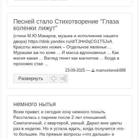
Песней стало Стихотворение "Глаза
коленки лижут"
(стихи М.Ю.Макаров, музыка и исполнение нашего
двора) https://disk.yandex.ru/d/TJHn0qCG1T5JxA
Красоты женских ножек – Отдельное явленье ...
Мурашки аж по коже ... И масса вдохновенья ... Как
магия какая ... Взгляд тянет как магнитом ... Когда в
прохожих стае ...
23-09-2025
—
mamontenok888
Развернуть
немного нытья
Всем привет, и сегодня хочу немного поныть
Рассталась с парнем после 2 лет отношений.
Симпатичный, с квартирой, умный. Дарил мне цветы
раз в неделю. Но я устала ждать, когда получится что-
то большее. На прямые вопросы «что дальше» и