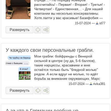
отряде... - По порядку номеров
рассчитайсь! - Первая! - Вторая! - Третья! -
Четвертая! - Единственная… - Для нашей
компании вы несколько консервативны.
Хотя лапти у вас красивые! Базифобия —
боязнь ходить пешком. Неси меня на
15-07-2024
—
id77
руках, холоп! Царь напуган ...
Развернуть
У каждого свои персональные грабли.
Мои грабли: бойфренды с Венерой
сильной в центре (ну да, 5-6 баллов),
такие нарциссы, красавчики и мне
остаётся только быть "бледной молью"
рядом. А если вдруг не молью, то идёт
борьба за внимание окружающих. Марс
обычно слабый, моя задача его
15-07-2024
—
rivka381
прокачивать им. Но тут я думала, что у ...
Развернуть
А за что в Германии вообще не