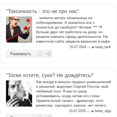
"Токсичность - это не про нас"
...заявила автору начальница на
собеседовании. А оказалось все с
точностью до наоборот! Читаем. *** "Я
больше двух лет работала на дому, но
решила сменить сферу деятельности. На
известном сайте увидела вакансию в кафе
– требовался менеджер в службу доставки.
15-07-2024
—
tanja_tank
У меня был похожий опыт ...
Развернуть
"Тоски хотите, суки? Не дождётесь!"
Как всегда в минуты трудных размышлений
и решений, выручает Сергей Плотов, мой
любимый поэт. Я как-то сразу
успокаиваюсь, когда читаю его стихи.
Удивительный талант - драматург, поэт
режиссер, сценарист, короче, нет ничего,
связанного со словом, ему ...
15-07-2024
—
belan_olga