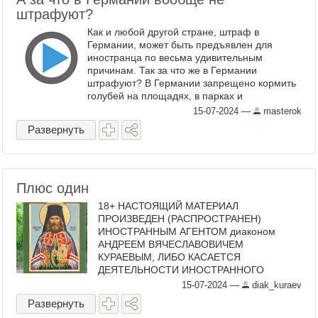
штрафуют?
Как и любой другой стране, штраф в
Германии, может быть предъявлен для
иностранца по весьма удивительным
причинам. Так за что же в Германии
штрафуют? В Германии запрещено кормить
голубей на площадях, в парках и
общественных местах. За первую кормежку
15-07-2024
—
masterok
оштрафуют на 35 евро , а если ...
Развернуть
Плюс один
18+ НАСТОЯЩИЙ МАТЕРИАЛ
ПРОИЗВЕДЕН (РАСПРОСТРАНЕН)
ИНОСТРАННЫМ АГЕНТОМ диаконом
АНДРЕЕМ ВЯЧЕСЛАВОВИЧЕМ
КУРАЕВЫМ, ЛИБО КАСАЕТСЯ
ДЕЯТЕЛЬНОСТИ ИНОСТРАННОГО
АГЕНТА КУРАЕВА АНДРЕЯ
15-07-2024
—
diak_kuraev
ВЯЧЕСЛАВОВИЧА Хотя, конечно, кому-то
Развернуть
кажется, что «минус один». «Святейший