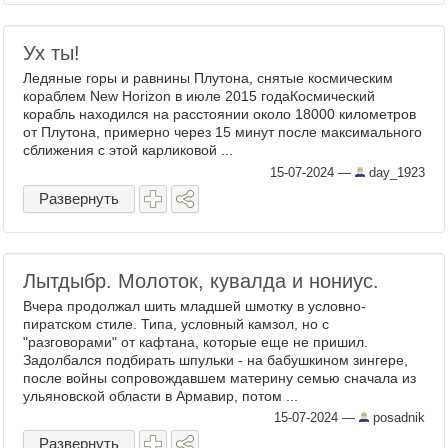
Ух ты!
Ледяные горы и равнины Плутона, снятые космическим
кораблем New Horizon в июле 2015 годаКосмический
корабль находился на расстоянии около 18000 километров
от Плутона, примерно через 15 минут после максимального
сближения с этой карликовой ...
15-07-2024
—
day_1923
Развернуть
Лытдыбр. Молоток, кувалда и нониус.
Вчера продолжал шить младшей шмотку в условно-
пиратском стиле. Типа, условный камзол, но с
"разговорами" от кафтана, которые еще не пришил.
Задолбался подбирать шпульки - на бабушкином зингере,
после войны сопровождавшем материну семью сначала из
ульяновской области в Армавир, потом ...
15-07-2024
—
posadnik
Развернуть