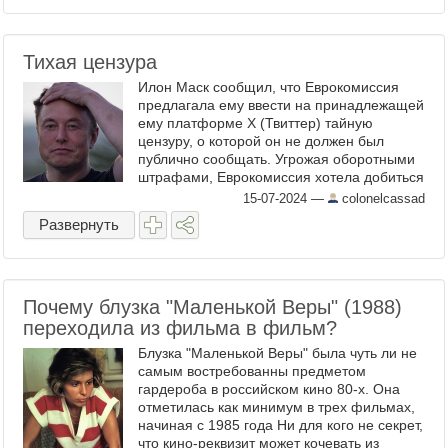
Патриарх Московский и всея Руси ...
Тихая цензура
Илон Маск сообщил, что Еврокомиссия
предлагала ему ввести на принадлежащей
ему платформе X (Твиттер) тайную
цензуру, о которой он не должен был
публично сообщать. Угрожая оборотными
штрафами, Еврокомиссия хотела добиться
от Маска цензуры нежелательных
15-07-2024
—
colonelcassad
высказываний и медиконтента, ...
Развернуть
Почему блузка "Маленькой Веры" (1988)
переходила из фильма в фильм?
Блузка "Маленькой Веры" была чуть ли не
самым востребованны предметом
гардероба в российском кино 80-х. Она
отметилась как минимум в трех фильмах,
начиная с 1985 года Ни для кого не секрет,
что кино-реквизит может кочевать из