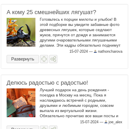
А кому 25 смешнейших лягушат?
Готовьтесь к порции милоты и улыбок! В
этой подборке вы увидите забавные фото
древесных лягушек, которые седлают
жуков, прячутся от дождя и занимаются
другими очаровательными лягушачьими
делами. Эти кадры обязательно поднимут
вам настроение и покажут, насколько
15-07-2024
—
nathoncharova
интересна и разнообразна ...
Развернуть
Делюсь радостью с радостью!
Лучший подарок на день рождения -
поездка в Москву на месяц. Пока я
наслаждаюсь встречей с родными,
друзьями и любимым городом, совсем
выпала из виртуальной жизни.
Обязательно прочитаю все ваши посты и
поделюсь своими, а пока пост-
15-07-2024
—
joe_alex
благодарность организаторам ЖЖ-