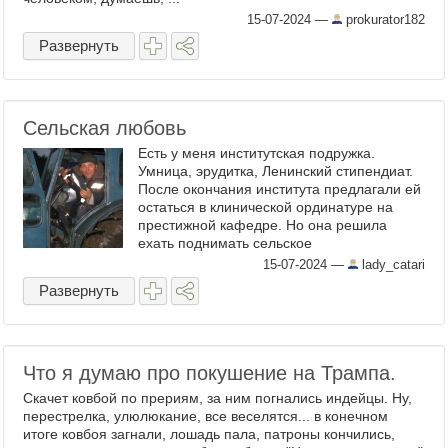
15-07-2024
—
prokurator182
Развернуть
Сельская любовь
Есть у меня институтская подружка.
Умница, эрудитка, Ленинский стипендиат.
После окончания института предлагали ей
остаться в клинической ординатуре на
престижной кафедре. Но она решила
ехать поднимать сельское
здравоохранение. Сказано - сделано. А в
15-07-2024
—
lady_catari
селе взял над ней шефство тракторист ...
Развернуть
Что я думаю про покушение на Трампа.
Скачет ковбой по прериям, за ним погнались индейцы. Ну,
перестрелка, улюлюкание, все веселятся... в конечном
итоге ковбоя загнали, лошадь пала, патроны кончились,