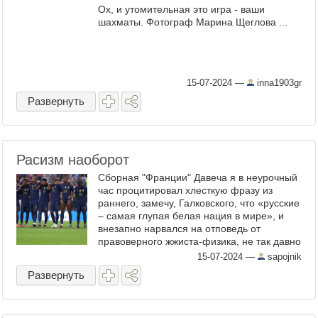
Ох, и утомительная это игра - ваши
шахматы. Фотограф Марина Щеглова ...
15-07-2024
—
inna1903gr
Развернуть
Расизм наоборот
Сборная "Франции" Давеча я в неурочный
час процитировал хлесткую фразу из
раннего, замечу, Галковского, что «русские
– самая глупая белая нация в мире», и
внезапно нарвался на отповедь от
правоверного жжиста-физика, не так давно
перебравшегося от греха из родного
15-07-2024
—
sapojnik
Ясенево в ...
Развернуть