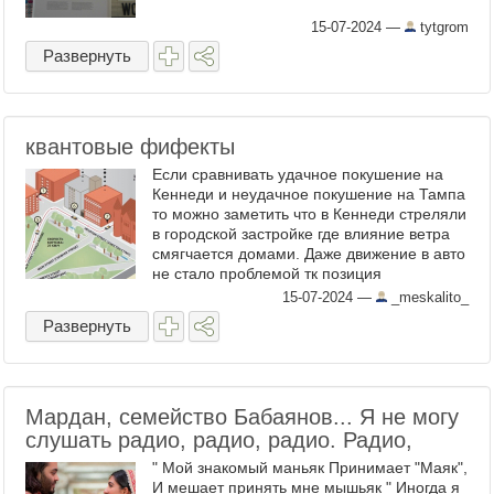
15-07-2024
—
tytgrom
Развернуть
квантовые фифекты
Если сравнивать удачное покушение на
Кеннеди и неудачное покушение на Тампа
то можно заметить что в Кеннеди стреляли
в городской застройке где влияние ветра
смягчается домами. Даже движение в авто
не стало проблемой тк позиция
стреляющего была ровно напротив по
15-07-2024
—
_meskalito_
движению. У трампа ...
Развернуть
Мардан, семейство Бабаянов... Я не могу
слушать радио, радио, радио. Радио,
" Мой знакомый маньяк Принимает "Маяк",
И мешает принять мне мышьяк " Иногда я