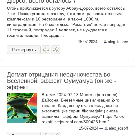
Дюрсо, всего осталось 7
Огонь приближается к хутору Абрау-Дюрсо, всего осталось
7 км. Пожар угрожает заводу, 7 отелям, развлекательным
комплексам и 16 ресторанам, а также 1000 га
виноградников. На базе отдыха "Романтик" пожар повредил
11 строений, пострадал 1 человек, не нуждается в
госпитализации. Площадь ...
15-07-2024
—
oleg_tsarev
Развернуть
Догмат отрицания неодиночества во
Вселенной: эффект Оумуамуа (он же -
эффект
В теме 2024-07-13 Много сфер (роев)
Дайсона. Внеземные цивилизации 2-го
типа по Кардашеву оказались даже не
экзотикой (из серии #kometjakt ) снова
выявился "эффект Оумуамуа" https://alex-
rozoff.livejournal.com/800426.html?
thread=234959530#t234959530 Догмат
15-07-2024
—
alex_rozoff
отрицания неодиночества во ...