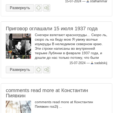
15-07-2024
—
stalhammar
Развернуть
Приговор оглашали 15 июля 1937 года
Снегири взлетают красногруды… Скоро ль,
скоро ль на беду мою Я увижу волчьи
изумруды В нелюдимом северном краю.
Эти строки написаны во внутренней
тюрьме Лубянки в феврале 1937 года, и
дошли до нас только потому, что были
запротоколированы следователем
15-07-2024
—
sadalskij
Илюшенко во время допроса Павла ...
Развернуть
comments read more at Константин
Пиявкин
comments read more at Константин
Пиявкин rss2lj ...