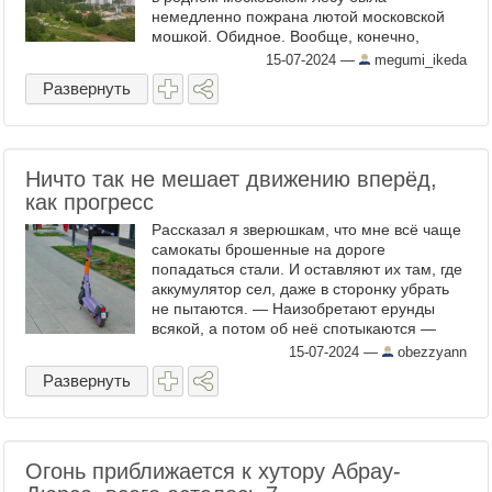
немедленно пожрана лютой московской
мошкой. Обидное. Вообще, конечно,
отдыхать не работать, в отпуске
15-07-2024
—
megumi_ikeda
выпадаешь из привычного круга бытовых
Развернуть
...
Ничто так не мешает движению вперёд,
как прогресс
Рассказал я зверюшкам, что мне всё чаще
самокаты брошенные на дороге
попадаться стали. И оставляют их там, где
аккумулятор сел, даже в сторонку убрать
не пытаются. — Наизобретают ерунды
всякой, а потом об неё спотыкаются —
проворчала Бабка-Ёжка-Из-Вазы. — Ничто
15-07-2024
—
obezzyann
так не мешает ...
Развернуть
Огонь приближается к хутору Абрау-