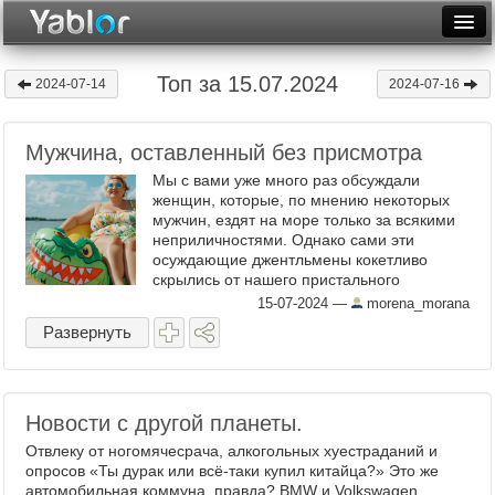
Разместить статью
Войти
Топ за 15.07.2024
2024-07-14
2024-07-16
Неделя
Мужчина, оставленный без присмотра
Месяц
Мы с вами уже много раз обсуждали
Рейтинги
женщин, которые, по мнению некоторых
мужчин, ездят на море только за всякими
неприличностями. Однако сами эти
Архив
осуждающие джентльмены кокетливо
скрылись от нашего пристального
Фототоп
внимания. Что же, давайте хорошенько
15-07-2024
—
morena_morana
рассмотрим их моральный ...
Видеотоп
Развернуть
Новости с другой планеты.
Отвлеку от ногомячесрача, алкогольных хуестраданий и
опросов «Ты дурак или всё-таки купил китайца?» Это же
автомобильная коммуна, правда? BMW и Volkswagen