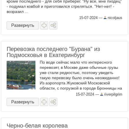
кроме последнего - для себя приберег. "Ну все, мне пиздец"
- подумал ковбой и приготовился стреляться. "Нет-нет! -
возразил ...
15-07-2024
—
nicoljaus
Развернуть
Перевозка последнего "Бурана" из
Подмосковья в Екатеринбург
По воде сейчас мало что интересного
перевозят, в Москве даже обычные грузы
уже стали редкостью, поэтому увидеть
такую перевозку было очень неожиданно!
Из аэропорта Жуковский Московской
области, с погрузкой в городе Бронницы на
реке Москве, через Канал имени Москвы,
15-07-2024
—
riverpilgrim
реки Волгу и Каму, до ...
Развернуть
Черно-белая королева