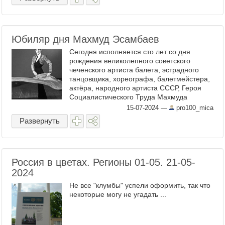
Юбиляр дня Махмуд Эсамбаев
Сегодня исполняется сто лет со дня
рождения великолепного советского
чеченского артиста балета, эстрадного
танцовщика, хореографа, балетмейстера,
актёра, народного артиста СССР, Героя
Социалистического Труда Махмуда
Алисултановича Эсамбаева Если чеченец
15-07-2024
—
pro100_mica
не танцует лезгинку на ...
Развернуть
Россия в цветах. Регионы 01-05. 21-05-
2024
Не все "клумбы" успели оформить, так что
некоторые могу не угадать ...