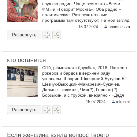
слушаю радио. Чаще всего это «Вести
ФМ» и «Говорит Москва». Оба радио –
политические. Развлекательные
программы там отсутствуют. На мой взгляд
лучший формат у радио в ФМ-диапозоне
15-07-2024
—
uborshizzza
был у «Эха Москвы», когда ...
Развернуть
кто останется
СПб, рюмочная «Дружба», 2018. Пантеон
рокеров и бардов в верхнем ряду
узнаваем: Шахрин-Шклярский-Бутусов-БГ-
Шевчук-Высоцкий-Макаревич-Сукачёв.
Дальше - кажется, Чиж(?), Горшок (?),
Борзыкин, а с трубкой, внезапно - «Дядя
Миша» Чернов, саксофонист ДДТ. Тогда
15-07-2024
—
inkpoint
этот ряд ...
Развернуть
Если женщина взяла вопрос твоего