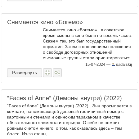
Снимается кино «Богемо»
Снимается кино «Богемо» , в советское
время смены в кино были по восемь часов.
Скажем так, это был государственный
норматив. Затем с появлением положения
о свободе договорных отношений
съемочные группы стали ориентироваться
на достижение максимальной
15-07-2024
—
sadalskij
эффективности в работе. Еще ...
Развернуть
“Faces of Anne” (Демоны внутри) (2022)
“Faces of Anne” (Демоны внутри) (2022) . Энн просыпается в
комнате, напоминающей дешевый гостиничный номер с
картонными стенами и одиноким тараканом в качестве
обязательного элемента интерьера. О себе не помнит
ровным счетом ничего, о том, как оказалась здесь – тем
более. Из-за стены, ...