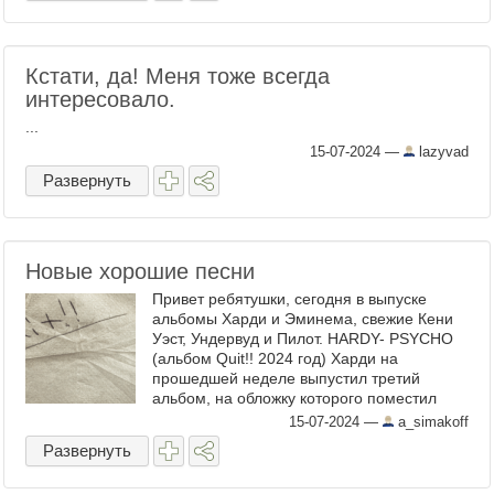
Кстати, да! Меня тоже всегда
интересовало.
...
15-07-2024
—
lazyvad
Развернуть
Новые хорошие песни
Привет ребятушки, сегодня в выпуске
альбомы Харди и Эминема, свежие Кени
Уэст, Ундервуд и Пилот. HARDY- PSYCHO
(альбом Quit!! 2024 год) Харди на
прошедшей неделе выпустил третий
альбом, на обложку которого поместил
записку, что ему кинули в корзину для
15-07-2024
—
a_simakoff
сбора денег на концерте, во ...
Развернуть