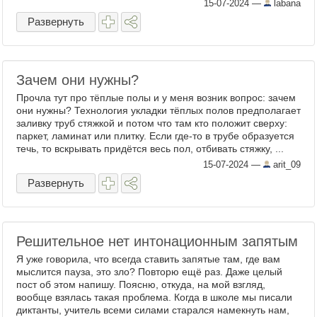
и любителей котиков у меня в друзьях ...
15-07-2024
—
labana
Развернуть
Зачем они нужны?
Прочла тут про тёплые полы и у меня возник вопрос: зачем
они нужны? Технология укладки тёплых полов предполагает
заливку труб стяжкой и потом что там кто положит сверху:
паркет, ламинат или плитку. Если где-то в трубе образуется
течь, то вскрывать придётся весь пол, отбивать стяжку, ...
15-07-2024
—
arit_09
Развернуть
Решительное нет интонационным запятым
Я уже говорила, что всегда ставить запятые там, где вам
мыслится пауза, это зло? Повторю ещё раз. Даже целый
пост об этом напишу. Поясню, откуда, на мой взгляд,
вообще взялась такая проблема. Когда в школе мы писали
диктанты, учитель всеми силами старался намекнуть нам,