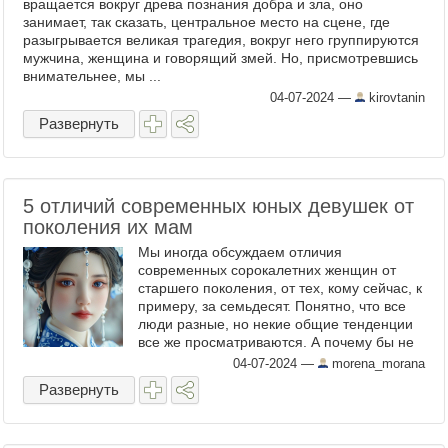
вращается вокруг древа познания добра и зла, оно
занимает, так сказать, центральное место на сцене, где
разыгрывается великая трагедия, вокруг него группируются
мужчина, женщина и говорящий змей. Но, присмотревшись
внимательнее, мы ...
04-07-2024
—
kirovtanin
Развернуть
5 отличий современных юных девушек от
поколения их мам
Мы иногда обсуждаем отличия
современных сорокалетних женщин от
старшего поколения, от тех, кому сейчас, к
примеру, за семьдесят. Понятно, что все
люди разные, но некие общие тенденции
все же просматриваются. А почему бы не
обсудить то, чем молодое поколение 18-
04-07-2024
—
morena_morana
20-летних ...
Развернуть