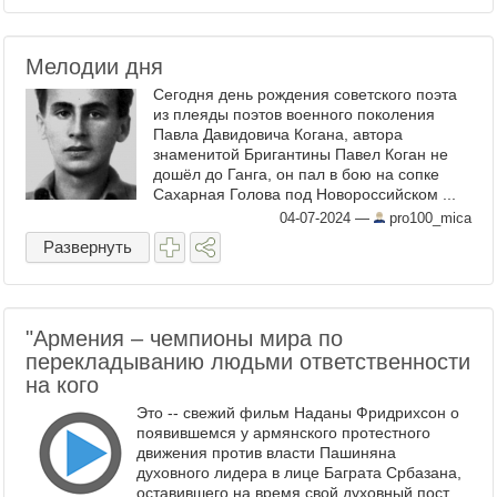
Мелодии дня
Сегодня день рождения советского поэта
из плеяды поэтов военного поколения
Павла Давидовича Когана, автора
знаменитой Бригантины Павел Коган не
дошёл до Ганга, он пал в бою на сопке
Сахарная Голова под Новороссийском ...
04-07-2024
—
pro100_mica
Развернуть
"Армения – чемпионы мира по
перекладыванию людьми ответственности
на кого
Это -- свежий фильм Наданы Фридрихсон о
появившемся у армянского протестного
движения против власти Пашиняна
духовного лидера в лице Баграта Србазана,
оставившего на время свой духовный пост