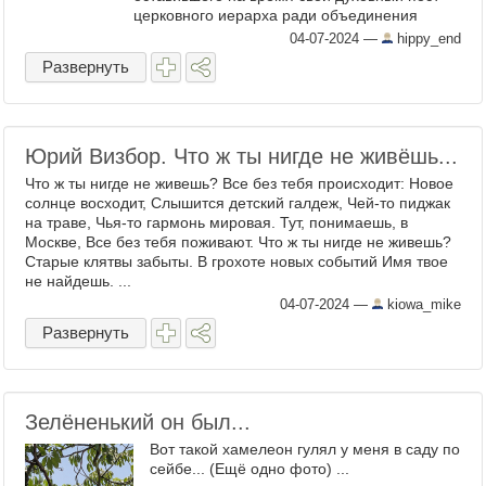
церковного иерарха ради объединения
армян для сохранения своей родины и
04-07-2024
—
hippy_end
национальной идентичности ...
Развернуть
Юрий Визбор. Что ж ты нигде не живёшь...
Что ж ты нигде не живешь? Все без тебя происходит: Новое
солнце восходит, Слышится детский галдеж, Чей-то пиджак
на траве, Чья-то гармонь мировая. Тут, понимаешь, в
Москве, Все без тебя поживают. Что ж ты нигде не живешь?
Старые клятвы забыты. В грохоте новых событий Имя твое
не найдешь. ...
04-07-2024
—
kiowa_mike
Развернуть
Зелёненький он был...
Вот такой хамелеон гулял у меня в саду по
сейбе... (Ещё одно фото) ...