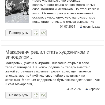
Часто упоминают, что в обиход
современного языка вошло много новых
слов, понятий и мемчиков. Но столько же и
ушло. От некоторых у новых поколений
осталось «послевкусие», например, мое
поколение понимало смысл выражение
«рассупонить», даже если этот процесс
04-07-2024
—
uborshizzza
никогда не видели, не говоря ...
Развернуть
Макаревич решил стать художником и
виноделом...
Макаревич, укатив в Израиль, внезапно открыл в себе
талант винодела. На новой родине он теперь вместе с
женой устраивает закрытые презентации, где пытается
втюхать местной публике свое пойло с котиками на
этикетках. Местным содержимое бутылок заходит плохо. Как
и сам Макаревич, ...
04-07-2024
—
koparev
Развернуть