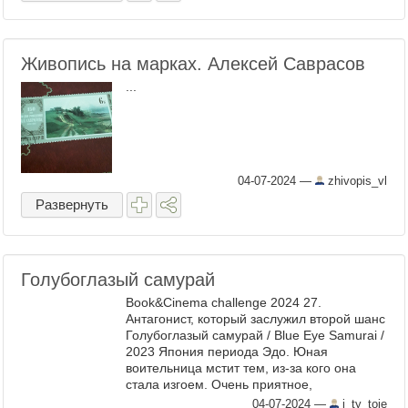
Живопись на марках. Алексей Саврасов
...
04-07-2024
—
zhivopis_vl
Развернуть
Голубоглазый самурай
Book&Cinema challenge 2024 27.
Антагонист, который заслужил второй шанс
Голубоглазый самурай / Blue Eye Samurai /
2023 Япония периода Эдо. Юная
воительница мстит тем, из-за кого она
стала изгоем. Очень приятное,
насыщенное действиями аниме. Делали
04-07-2024
—
i_ty_toje