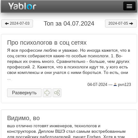
Разместить статью
Войти
Топ за 04.07.2024
2024-07-03
2024-07-05
Неделя
Про психологов в соц сетях
Месяц
Я все профессии люблю и уважаю. Но иногда кажется, что в
Рейтинги
соц сетях собираются какие-то особые психологи. 1. Во-
первых их очень много. Сравнительно - больше, чем других
профессий. 2. Кажется, что в психологи идут те, у кого есть
Архив
свои комплексы и они учатся с ними бороться. То есть, они
...
Фототоп
04-07-2024
—
pvn123
Видеотоп
Развернуть
Видимо, во
вшэ отлично готовят инженеров, технологов и
конструкторов. Диплом ВШЭ стал самым востребованным
для российских работодателей, пишет Forbes. Хотя в том,