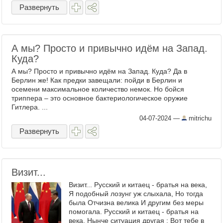
Развернуть
А мы? Просто и привычно идём на Запад.
Куда?
А мы? Просто и привычно идём на Запад. Куда? Да в
Берлин же! Как предки завещали: пойди в Берлин и
осемени максимальное количество немок. Но бойся
триппера – это основное бактериологическое оружие
Гитлера. ...
04-07-2024
—
mitrichu
Развернуть
Визит...
Визит... Русский и китаец - братья на века,
Я подобный лозунг уж слыхала, Но тогда
была Отчизна велика И другим без меры
помогала. Русский и китаец - братья на
века, Нынче ситуация другая : Вот тебе в