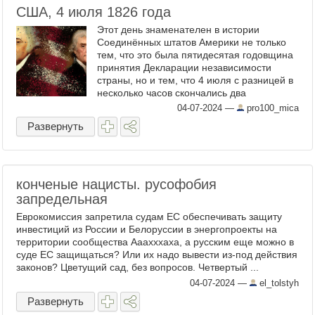
США, 4 июля 1826 года
Этот день знаменателен в истории
Соединённых штатов Америки не только
тем, что это была пятидесятая годовщина
принятия Декларации независимости
страны, но и тем, что 4 июля с разницей в
несколько часов скончались два
президента США – второй и третий – два
04-07-2024
—
pro100_mica
конкурента и политических врага, ...
Развернуть
конченые нацисты. русофобия
запредельная
Еврокомиссия запретила судам ЕС обеспечивать защиту
инвестиций из России и Белоруссии в энергопроекты на
территории сообщества Ааахххаха, а русским еще можно в
суде ЕС защищаться? Или их надо вывести из-под действия
законов? Цветущий сад, без вопросов. Четвертый ...
04-07-2024
—
el_tolstyh
Развернуть