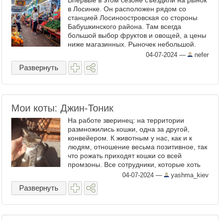
Впервые в этом сезоне съездили на рынок
в Лосинке. Он расположен рядом со
станцией Лосиноостровская со стороны
Бабушкинского района. Там всегда
большой выбор фруктов и овощей, а цены
ниже магазинных. Рыночек небольшой.
Основная часть находится в павильоне
04-07-2024
—
nefer
под крышей. Один длинный ...
Развернуть
Мои коты: Джин-Тоник
На работе зверинец: на территории
размножились кошки, одна за другой,
конвейером. К животным у нас, как и к
людям, отношение весьма позитивное, так
что рожать приходят кошки со всей
промзоны. Все сотрудники, которые хоть
как-то могли взять котенка, уже
04-07-2024
—
yashma_kiev
окотовлены, но кошачий конвейер не ...
Развернуть