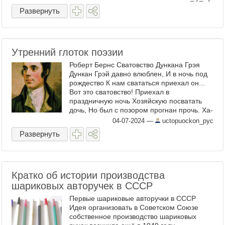
американцы и это чувствуется, ...
Развернуть
Утренний глоток поэзии
Роберт Бернс Сватовство Дункана Грэя
Дункан Грэй давно влюблен, И в ночь под
рождество К нам свататься приехал он...
Вот это сватовство! Приехал в
праздничную ночь Хозяйскую посватать
дочь, Но был с позором прогнан прочь. Ха-
ха! Вот сватовство! Затылок взмок у
04-07-2024
—
uctopuockon_pyc
жениха, Ха-ха! ...
Развернуть
Кратко об истории производства
шариковых авторучек в СССР
Первые шариковые авторучки в СССР
Идея организовать в Советском Союзе
собственное производство шариковых