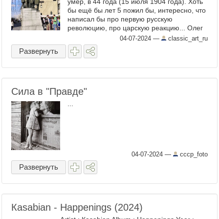
умер, в 44 года (15 июля 1904 года). Хоть
бы ещё бы лет 5 пожил бы, интересно, что
написал бы про первую русскую
революцию, про царскую реакцию... Олег
Павлович Табаков (в бытность его главным
04-07-2024
—
classic_art_ru
режиссёром МХАТ ...
Развернуть
Сила в "Правде"
...
04-07-2024
—
cccp_foto
Развернуть
Каsаbiаn - Нарреnings (2024)