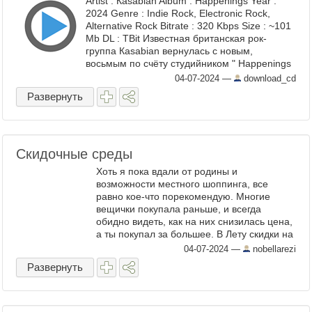
Artist : Каsаbiаn Album : Нарреnings Year :
2024 Genre : Indie Rock, Electronic Rock,
Alternative Rock Bitrate : 320 Kbps Size : ~101
Mb DL : TBit Известная британская рок-
группа Каsаbiаn вернулась с новым,
восьмым по счёту студийником " Нарреnings
". Согласно ...
04-07-2024
—
download_cd
Развернуть
Скидочные среды
Хоть я пока вдали от родины и
возможности местного шоппинга, все
равно кое-что порекомендую. Многие
вещички покупала раньше, и всегда
обидно видеть, как на них снизилась цена,
а ты покупал за большее. В Лету скидки на
приборчики И черная пятница какая-то.
04-07-2024
—
nobellarezi
Что порекомендую из ...
Развернуть