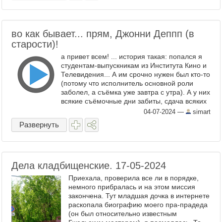
во как бывает... прям, Джонни Деппп (в
старости)!
а привет всем! ... история такая: попался я
студентам-выпускникам из Института Кино и
Телевидения... А им срочно нужен был кто-то
(потому что исполнитель основной роли
заболел, а съёмка уже завтра с утра). А у них
всякие съёмочные дни забиты, сдача всяких
зачётов-дипломов... Я объяснил, ...
04-07-2024
—
simart
Развернуть
Дела кладбищенские. 17-05-2024
Приехала, проверила все ли в порядке,
немного прибралась и на этом миссия
закончена. Тут младшая дочка в интернете
раскопала биографию моего пра-прадеда
(он был относительно известным