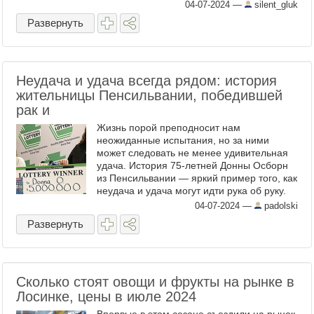
04-07-2024
—
silent_gluk
Развернуть
Неудача и удача всегда рядом: история
жительницы Пенсильвании, победившей
рак и
Жизнь порой преподносит нам
неожиданные испытания, но за ними
может следовать не менее удивительная
удача. История 75-летней Донны Осборн
из Пенсильвании — яркий пример того, как
неудача и удача могут идти рука об руку.
Недавно Донна боролась с диагнозом рак
04-07-2024
—
padolski
груди и прошла курс ...
Развернуть
Сколько стоят овощи и фрукты на рынке в
Лосинке, цены в июле 2024