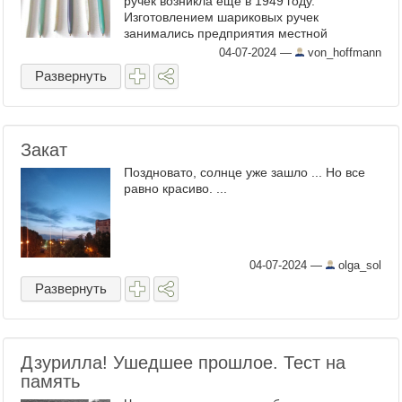
ручек возникла ещё в 1949 году.
Изготовлением шариковых ручек
занимались предприятия местной
промышленности и промкооперации.
04-07-2024
—
von_hoffmann
Качество продукта получилось крайне
Развернуть
низким, ...
Закат
Поздновато, солнце уже зашло ... Но все
равно красиво. ...
04-07-2024
—
olga_sol
Развернуть
Дзурилла! Ушедшее прошлое. Тест на
память