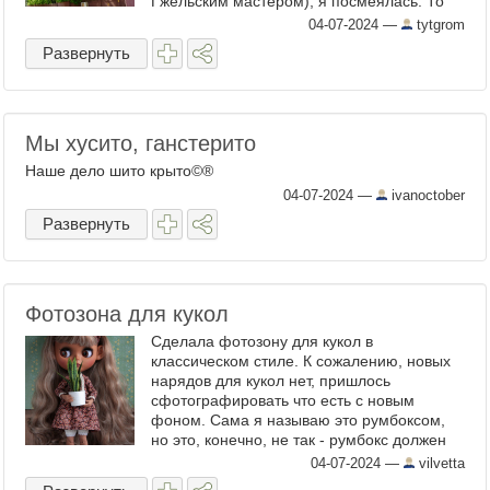
Гжельским мастером), я посмеялась. То
что путают моего прадеда (Харлампия
04-07-2024
—
tytgrom
Георгиевича Монахова), который ...
Развернуть
Мы хусито, ганстерито
Наше дело шито крыто©️®️
04-07-2024
—
ivanoctober
Развернуть
Фотозона для кукол
Сделала фотозону для кукол в
классическом стиле. К сожалению, новых
нарядов для кукол нет, пришлось
сфотографировать что есть с новым
фоном. Сама я называю это румбоксом,
но это, конечно, не так - румбокс должен
иметь хотя бы две, а лучше, три стены и
04-07-2024
—
vilvetta
напоминать помещение. У ...