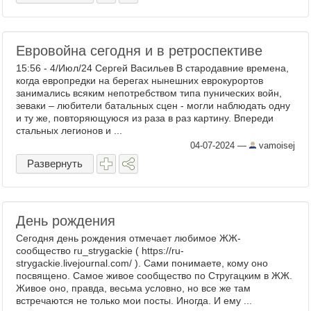
Евровойна сегодня и в ретроспективе
15:56 - 4/Июл/24 Сергей Васильев В стародавние времена,
когда европредки на берегах нынешних еврокурортов
занимались всяким непотребством типа пунических войн,
зеваки – любители батальных сцен - могли наблюдать одну
и ту же, повторяющуюся из раза в раз картину. Впереди
стальных легионов и ...
04-07-2024
—
vamoisej
Развернуть
День рождения
Сегодня день рождения отмечает любимое ЖЖ-
сообщество ru_strygackie ( https://ru-
strygackie.livejournal.com/ ). Сами понимаете, кому оно
посвящено. Самое живое сообщество по Стругацким в ЖЖ.
Живое оно, правда, весьма условно, но все же там
встречаются не только мои посты. Иногда. И ему ...