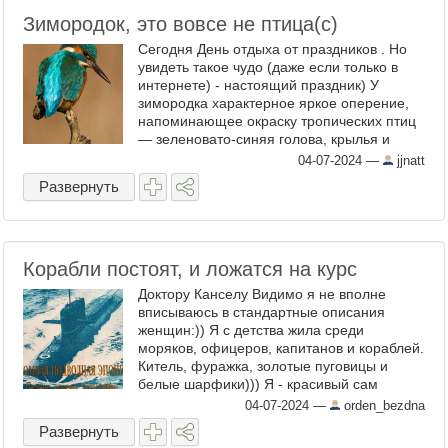
Зимородок, это вовсе не птица(с)
Сегодня День отдыха от праздников . Но
увидеть такое чудо (даже если только в
интернете) - настоящий праздник) У
зимородка характерное яркое оперение,
напоминающее окраску тропических птиц
— зеленовато-синяя голова, крылья и
спина, и ярко-рыжий живот, мелкие
04-07-2024
—
jjnatt
крапинки на темно-синей ...
Развернуть
Корабли постоят, и ложатся на курс
Доктору Канселу Видимо я не вполне
вписываюсь в стандартные описания
женщин:)) Я с детства жила среди
моряков, офицеров, капитанов и кораблей.
Китель, фуражка, золотые пуговицы и
белые шарфики))) Я - красивый сам
собой... А еще среди подводников.
04-07-2024
—
orden_bezdna
Отдраен люк, поднялся капитан, Он ...
Развернуть