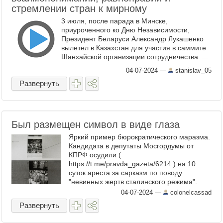
стремлении стран к мирному
3 июля, после парада в Минске,
приуроченного ко Дню Независимости,
Президент Беларуси Александр Лукашенко
вылетел в Казахстан для участия в саммите
Шанхайской организации сотрудничества. ...
04-07-2024
—
stanislav_05
Развернуть
Был размещен символ в виде глаза
Яркий пример бюрократического маразма.
Кандидата в депутаты Мосгордумы от
КПРФ осудили (
https://t.me/pravda_gazeta/6214 ) на 10
суток ареста за сарказм по поводу
"невинных жертв сталинского режима".
Углядеть в этом пропаганду нацизма
04-07-2024
—
colonelcassad
можно было исключительно в сильном
Развернуть
подпитии. Но ...