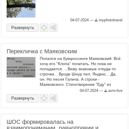
04-07-2024
—
myphototravel
Развернуть
Перекличка с Маяковским
Попался на буккроссинге Маяковский. Всё
хочу его "Клопа" почитать. Но пока не
попадается. ...Вижу знакомые откуда-то
строчки... Вроде Шнур пел. Яндекс... Да,
он. Но песня Галича. А строки -
Маяковского. Стихотворение "Еду" из
цикла "Париж". 1925 год. Перекличка
04-07-2024
—
avro-live
поколений и поэтов. ...
Развернуть
ШОС формировалась на
взаимопонимании, равноправии и