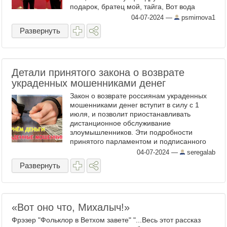
подарок, братец мой, тайга, Вот вода
священного Байкала. Русский и китаец - ...
04-07-2024
—
psmirnova1
Развернуть
Детали принятого закона о возврате
украденных мошенниками денег
Закон о возврате россиянам украденных
мошенниками денег вступит в силу с 1
июля, и позволит приостанавливать
дистанционное обслуживание
злоумышленников. Эти подробности
принятого парламентом и подписанного
президентом закона привела пресс-служба
04-07-2024
—
seregalab
Госдумы. Еще бы сажали негодяев! Как ...
Развернуть
«Вот оно что, Михалыч!»
Фрэзер "Фольклор в Ветхом завете" "...Весь этот рассказ