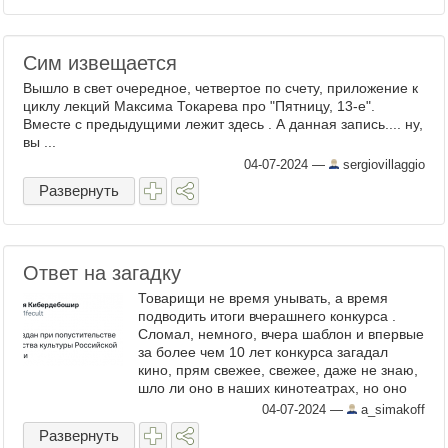
Сим извещается
Вышло в свет очередное, четвертое по счету, приложение к
циклу лекций Максима Токарева про "Пятницу, 13-е".
Вместе с предыдущими лежит здесь . А данная запись.... ну,
вы ...
04-07-2024
—
sergiovillaggio
Развернуть
Ответ на загадку
Товарищи не время унывать, а время
подводить итоги вчерашнего конкурса .
Сломал, немного, вчера шаблон и впервые
за более чем 10 лет конкурса загадал
кино, прям свежее, свежее, даже не знаю,
шло ли оно в наших кинотеатрах, но оно
озвучено и есть в хорошем качестве. Итак
04-07-2024
—
a_simakoff
фильм к ...
Развернуть