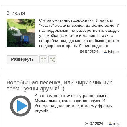
3 июля
С утра оживились дорожники. И начали
"красть" асфальт везде, где можно было. У
нас под окнами, на разворотной площадке
у помойки (там стояли машины, так что
соскребли там, где машин не было), потом
во дворе со стороны Ленинградского
шоссе (там тоже с мест незанятых
04-07-2024
—
tytgrom
машинами) Время от ...
Развернуть
Воробьиная песенка, или Чирик-чик-чик,
всем нужны друзья! :)
А вот вам ещё птичек с утра пораньше.
Музыкальная, как говорится, пауза. И
благодаря даже не мне, а моему френду
pryanik ...
04-07-2024
—
elika