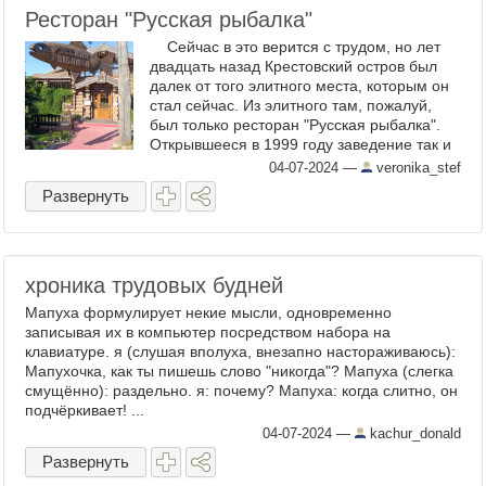
Ресторан "Русская рыбалка"
Сейчас в это верится с трудом, но лет
двадцать назад Крестовский остров был
далек от того элитного места, которым он
стал сейчас. Из элитного там, пожалуй,
был только ресторан "Русская рыбалка".
Открывшееся в 1999 году заведение так и
манило, но тогда мне казалось, что ...
04-07-2024
—
veronika_stef
Развернуть
хроника трудовых будней
Мапуха формулирует некие мысли, одновременно
записывая их в компьютер посредством набора на
клавиатуре. я (слушая вполуха, внезапно настораживаюсь):
Мапухочка, как ты пишешь слово "никогда"? Мапуха (слегка
смущённо): раздельно. я: почему? Мапуха: когда слитно, он
подчёркивает! ...
04-07-2024
—
kachur_donald
Развернуть