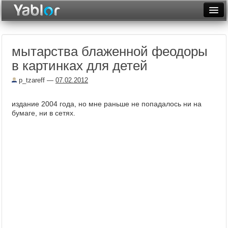
Разместить статью
Войти
мытарства блаженной феодоры
Неделя
в картинках для детей
Месяц
p_tzareff
—
07.02.2012
Рейтинги
издание 2004 года, но мне раньше не попадалось ни на
Архив
бумаге, ни в сетях.
Фототоп
Видеотоп