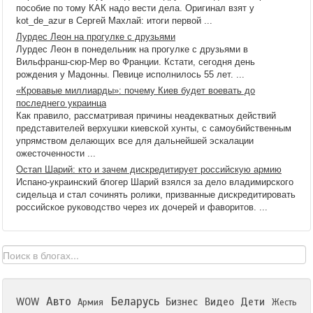
пособие по тому КАК надо вести дела. Оригинал взят у
kot_de_azur в Сергей Махлай: итоги первой ...
Лурдес Леон на прогулке с друзьями
Лурдес Леон в понедельник на прогулке с друзьями в
Вильфранш-сюр-Мер во Франции. Кстати, сегодня день
рождения у Мадонны. Певице исполнилось 55 лет. ...
«Кровавые миллиарды»: почему Киев будет воевать до
последнего украинца
Как правило, рассматривая причины неадекватных действий
представителей верхушки киевской хунты, с самоубийственным
упрямством делающих все для дальнейшей эскалации
ожесточенности ...
Остап Шарий: кто и зачем дискредитирует российскую армию
Испано-украинский блогер Шарий взялся за дело владимирского
сидельца и стал сочинять ролики, призванные дискредитировать
российское руководство через их дочерей и фаворитов. ...
Авто
Беларусь
WOW
Бизнес
Видео
Дети
Армия
Жесть