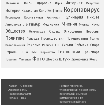
Интернет
Закон
Здоровье
Животные
Игры
Искусство
Коронавирус
История
Казахстан
Кино
Конфликты
Кулинария
Ликбез
Косметичка
Коррупция
Криминал
Мнения
Лытдыбр
Медицина
Литература
Музыка
Наука
Общество
Отдых
Отношения
Персоны
Олимпиада
Политика
Происшествия
Путешествия
Природа
Разное
Реклама
Сиськи
События
Спорт
Разоблачения
Религия
СНГ
Технологии
Страны
Транспорт
ТВ и СМИ
Творчество
Фото
Штуки
Шоубиз
Экономика
Троллинг
Финансы
Юмор
Главная
О проекте
Рейтинг топ блогов
,
Обратная связь
упорядоченных по количеству
Правообладателям
посетителей, ссылок и
Реклама
RSS
комментариев. При
составлении рейтинга